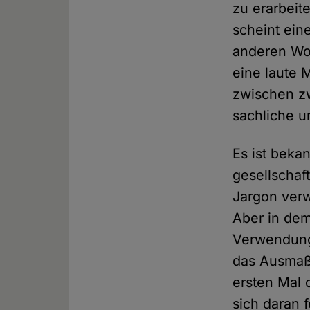
zu erarbeit
scheint eine
anderen Wor
eine laute 
zwischen zw
sachliche u
Es ist beka
gesellschaf
Jargon verwe
Aber in dem
Verwendung 
das Ausmaß 
ersten Mal 
sich daran 