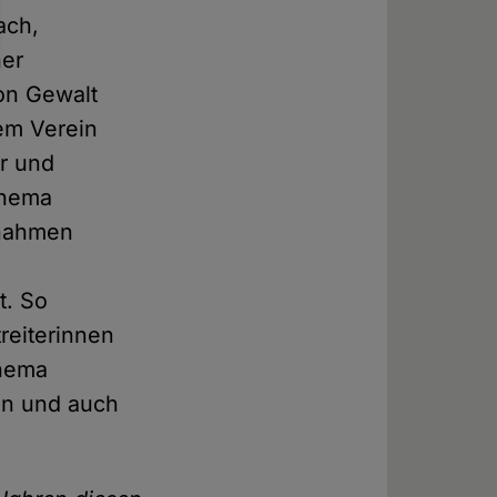
ach,
ner
on Gewalt
rem Verein
r und
Thema
ßnahmen
t. So
reiterinnen
Thema
en und auch