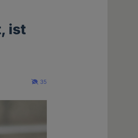
 ist
35