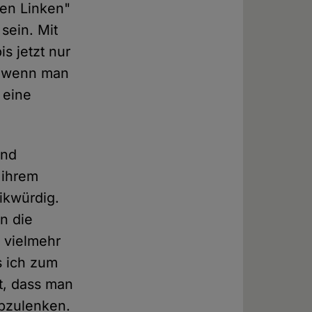
uen Linken"
 sein. Mit
s jetzt nur
nd wenn man
 eine
und
 ihrem
tikwürdig.
n die
h vielmehr
s ich zum
rt, dass man
abzulenken.