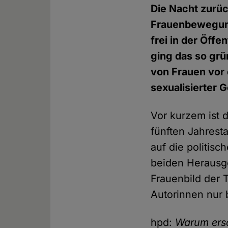
Die Nacht zurüc
Frauenbewegung
frei in der Öff
ging das so grü
von Frauen vor 
sexualisierter 
Vor kurzem ist 
fünften Jahrest
auf die politis
beiden Herausge
Frauenbild der 
Autorinnen nur 
hpd:
Warum ersc