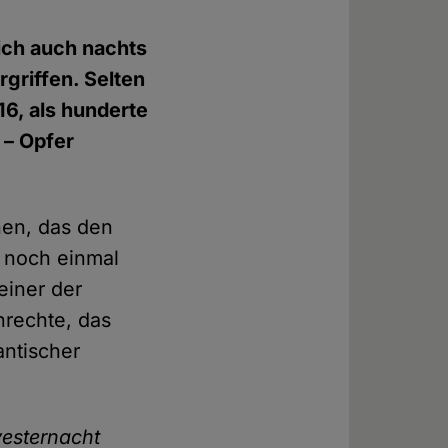
ich auch nachts
rgriffen. Selten
16, als hunderte
 – Opfer
nen, das den
 noch einmal
einer der
nrechte, das
antischer
vesternacht