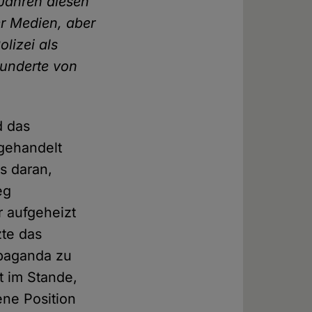
 Jahren diesen
r Medien, aber
lizei als
hunderte von
d das
 gehandelt
s daran,
eg
 aufgeheizt
zte das
opaganda zu
t im Stande,
ene Position