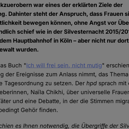
kzuerobern war eines der erklärten Ziele der
. Dahinter steht der Anspruch, dass Frauen s
entlichkeit bewegen können, ohne Angst vor Übe
ndlich schief wie in der Silvesternacht 2015/20
dem Hauptbahnhof in Köln – aber nicht nur dort
Gewalt wurden.
das Buch "
Ich will frei sein, nicht mutig
" erschie
ag der Ereignisse zum Anlass nimmt, das Thema
che Tagesordnung zu setzen. Der
hpd
sprach mit 
berinnen, Naïla Chikhi, über universelle Fraue
Täter und eine Debatte, in der die Stimmen migr
bedingt Gehör finden.
hien es Ihnen notwendig, die Übergriffe der Sil