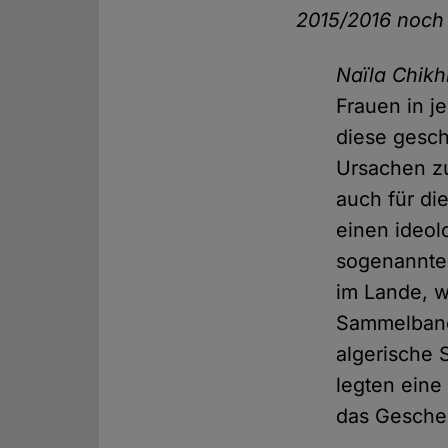
2015/2016 noch 
Naïla Chikh
Frauen in j
diese gesch
Ursachen zu
auch für di
einen ideo
sogenannten
im Lande, w
Sammelband
algerische 
legten eine
das Gescheh