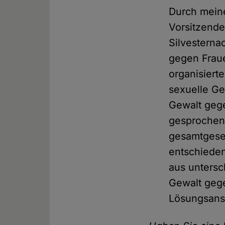
Durch meine
Vorsitzend
Silvesterna
gegen Fraue
organisiert
sexuelle Ge
Gewalt geg
gesprochen 
gesamtgesel
entschieden
aus unters
Gewalt geg
Lösungsans