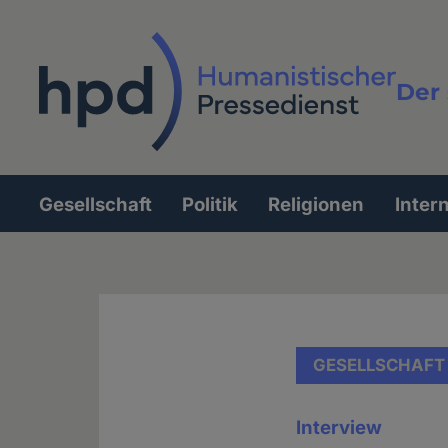
Direkt
zum
Inhalt
Der 
Vollt
Gesellschaft
Politik
Religionen
Inter
Hauptnavigation
GESELLSCHAFT
Interview