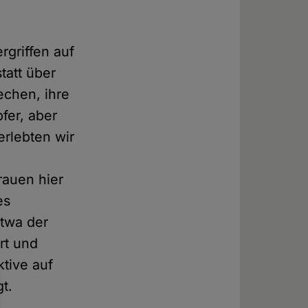
griffen auf
tatt über
echen, ihre
fer, aber
erlebten wir
rauen hier
es
twa der
rt und
ktive auf
t.