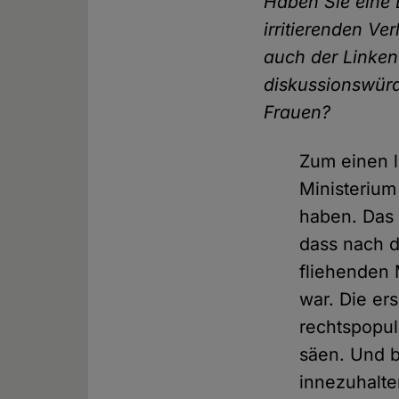
Haben Sie eine 
irritierenden V
auch der Linken
diskussionswürd
Frauen?
Zum einen l
Ministerium
haben. Das 
dass nach d
fliehenden 
war. Die er
rechtspopul
säen. Und b
innezuhalte