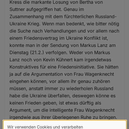
Kress die markante Losung von Bertha von
Suttner aufgegriffen hat. Genau im
Zusammenhang mit dem fürchterlichen Russland-
Ukraine Krieg. Wenn man bedenkt, wie bitter nötig
die Suche nach Verhandlungen und vor allem nach
einem Friedensvertrag im Ukraine Konflikt ist,
konnte man in der Sendung von Markus Lanz am
Dienstag (21.2.) verfolgen. Weder von Markus
Lanz noch von Kevin Kühnert kam irgendetwas
Konstruktives für eine Friedensinitiative. Sie hätten
ja auf die Argumentation von Frau Wagenknecht
eingehen können, vor allem ihr genau zuhören
müssen, anstatt immer zu wiederholen Russland
habe die Ukraine überfallen, deswegen könne es
keinen Frieden geben, ist etwas dürftig als
Argument, um die intelligente Frau Wagenknecht
irgendwie aus ihrer überlegenen Ruhe zu bringen.
Wir verwenden Cookies und verarbeiten