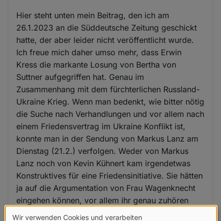
Hier steht unten mein Beitrag, den ich am
26.1.2023 an die Süddeutsche Zeitung geschickt
hatte, der aber leider nicht veröffentlicht wurde.
Ich freue mich daher umso mehr, dass Erwin
Kress die markante Losung von Bertha von
Suttner aufgegriffen hat. Genau im
Zusammenhang mit dem fürchterlichen Russland-
Ukraine Krieg. Wenn man bedenkt, wie bitter nötig
die Suche nach Verhandlungen und vor allem nach
einem Friedensvertrag im Ukraine Konflikt ist,
konnte man in der Sendung von Markus Lanz am
Dienstag (21.2.) verfolgen. Weder von Markus
Lanz noch von Kevin Kühnert kam irgendetwas
Konstruktives für eine Friedensinitiative. Sie hätten
ja auf die Argumentation von Frau Wagenknecht
eingehen können, vor allem ihr genau zuhören
müssen, anstatt immer zu wiederholen Russland
Wir verwenden Cookies und verarbeiten