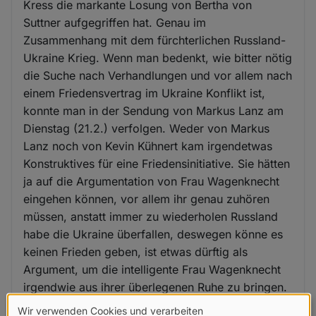
Kress die markante Losung von Bertha von
Suttner aufgegriffen hat. Genau im
Zusammenhang mit dem fürchterlichen Russland-
Ukraine Krieg. Wenn man bedenkt, wie bitter nötig
die Suche nach Verhandlungen und vor allem nach
einem Friedensvertrag im Ukraine Konflikt ist,
konnte man in der Sendung von Markus Lanz am
Dienstag (21.2.) verfolgen. Weder von Markus
Lanz noch von Kevin Kühnert kam irgendetwas
Konstruktives für eine Friedensinitiative. Sie hätten
ja auf die Argumentation von Frau Wagenknecht
eingehen können, vor allem ihr genau zuhören
müssen, anstatt immer zu wiederholen Russland
habe die Ukraine überfallen, deswegen könne es
keinen Frieden geben, ist etwas dürftig als
Argument, um die intelligente Frau Wagenknecht
irgendwie aus ihrer überlegenen Ruhe zu bringen.
Wir verwenden Cookies und verarbeiten