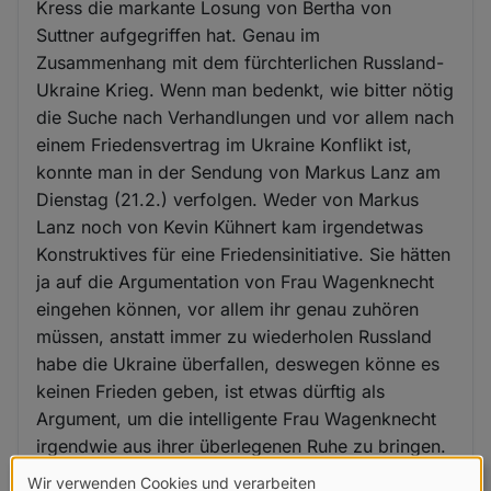
Kress die markante Losung von Bertha von
Suttner aufgegriffen hat. Genau im
Zusammenhang mit dem fürchterlichen Russland-
Ukraine Krieg. Wenn man bedenkt, wie bitter nötig
die Suche nach Verhandlungen und vor allem nach
einem Friedensvertrag im Ukraine Konflikt ist,
konnte man in der Sendung von Markus Lanz am
Dienstag (21.2.) verfolgen. Weder von Markus
Lanz noch von Kevin Kühnert kam irgendetwas
Konstruktives für eine Friedensinitiative. Sie hätten
ja auf die Argumentation von Frau Wagenknecht
eingehen können, vor allem ihr genau zuhören
müssen, anstatt immer zu wiederholen Russland
habe die Ukraine überfallen, deswegen könne es
keinen Frieden geben, ist etwas dürftig als
Argument, um die intelligente Frau Wagenknecht
irgendwie aus ihrer überlegenen Ruhe zu bringen.
Wir verwenden Cookies und verarbeiten