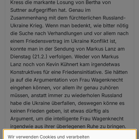
Kress die markante Losung von Bertha von
Suttner aufgegriffen hat. Genau im
Zusammenhang mit dem fürchterlichen Russland-
Ukraine Krieg. Wenn man bedenkt, wie bitter nötig
die Suche nach Verhandlungen und vor allem nach
einem Friedensvertrag im Ukraine Konflikt ist,
konnte man in der Sendung von Markus Lanz am
Dienstag (21.2.) verfolgen. Weder von Markus
Lanz noch von Kevin Kühnert kam irgendetwas
Konstruktives für eine Friedensinitiative. Sie hätten
ja auf die Argumentation von Frau Wagenknecht
eingehen können, vor allem ihr genau zuhören
müssen, anstatt immer zu wiederholen Russland
habe die Ukraine überfallen, deswegen könne es
keinen Frieden geben, ist etwas dürftig als
Argument, um die intelligente Frau Wagenknecht
irgendwie aus ihrer überlegenen Ruhe zu bringen.
Wir verwenden Cookies und verarbeiten