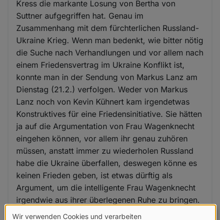
Kress die markante Losung von Bertha von
Suttner aufgegriffen hat. Genau im
Zusammenhang mit dem fürchterlichen Russland-
Ukraine Krieg. Wenn man bedenkt, wie bitter nötig
die Suche nach Verhandlungen und vor allem nach
einem Friedensvertrag im Ukraine Konflikt ist,
konnte man in der Sendung von Markus Lanz am
Dienstag (21.2.) verfolgen. Weder von Markus
Lanz noch von Kevin Kühnert kam irgendetwas
Konstruktives für eine Friedensinitiative. Sie hätten
ja auf die Argumentation von Frau Wagenknecht
eingehen können, vor allem ihr genau zuhören
müssen, anstatt immer zu wiederholen Russland
habe die Ukraine überfallen, deswegen könne es
keinen Frieden geben, ist etwas dürftig als
Argument, um die intelligente Frau Wagenknecht
irgendwie aus ihrer überlegenen Ruhe zu bringen.
Wir verwenden Cookies und verarbeiten