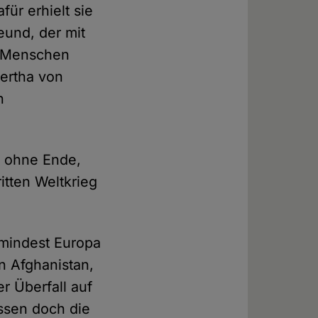
für erhielt sie
eund, der mit
ie Menschen
Bertha von
n
g ohne Ende,
itten Weltkrieg
umindest Europa
n Afghanistan,
r Überfall auf
üssen doch die