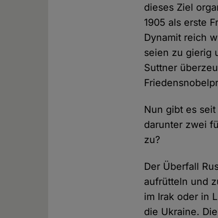
dieses Ziel orga
1905 als erste F
Dynamit reich w
seien zu gierig
Suttner überze
Friedensnobelpre
Nun gibt es sei
darunter zwei fü
zu?
Der Überfall Ru
aufrütteln und 
im Irak oder in
die Ukraine. Di