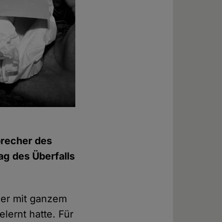
precher des
ag des Überfalls
tner mit ganzem
lernt hatte. Für