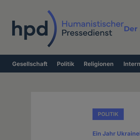
Direkt
zum
Inhalt
Der 
Vollt
Gesellschaft
Politik
Religionen
Inter
Hauptnavigation
POLITIK
Ein Jahr Ukraine