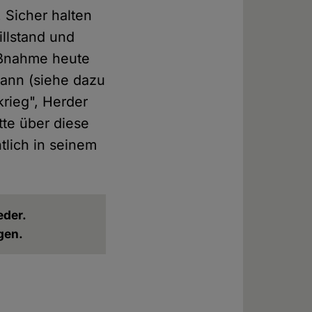
 Sicher halten
llstand und
aßnahme heute
ann (siehe dazu
krieg", Herder
tte über diese
tlich in seinem
eder.
gen.