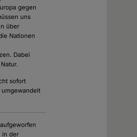
Europa gegen
 müssen uns
en über
die Nationen
d
zen. Dabei
 Natur.
ht sofort
en umgewandelt
e aufgeworfen
 in der