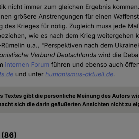
itik nicht immer zum gleichen Ergebnis kommen.
nnen größere Anstrengungen für einen Waffensti
g des Krieges für nötig. Zugleich muss jede M
beziehen, wie es nach dem Krieg weitergehen k
a-Rümelin u.a., "Perspektiven nach dem Ukraine
nistische Verband Deutschlands
wird die Deba
em
internen Forum
führen und ebenso auch öffen
ts.de
und unter
humanismus-aktuell.de
.
es Textes gibt die persönliche Meinung des Autors wi
acht sich die darin geäußerten Ansichten nicht zu ei
e
(86)