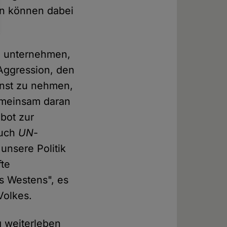
en können dabei
, unternehmen,
 Aggression, den
rnst zu nehmen,
emeinsam daran
bot zur
auch
UN
-
unsere Politik
fte
s Westens", es
Volkes.
g weiterleben