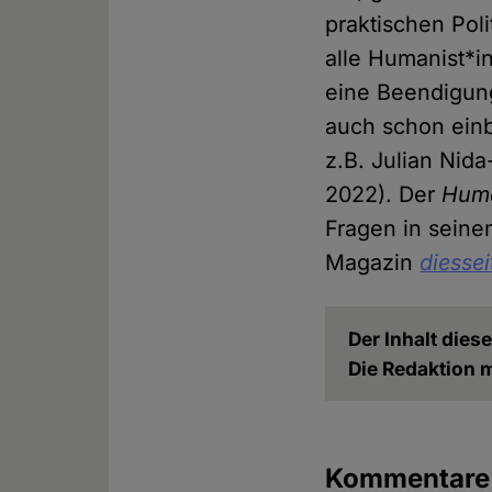
praktischen Pol
alle Humanist*i
eine Beendigun
auch schon ein
z.B. Julian Nid
2022). Der
Huma
Fragen in sein
Magazin
diessei
Der Inhalt dies
Die Redaktion m
Kommentar