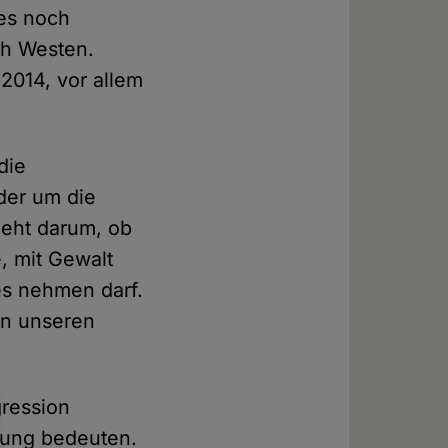
ies noch
ch Westen.
 2014, vor allem
die
der um die
geht darum, ob
, mit Gewalt
les nehmen darf.
in unseren
gression
zung bedeuten.