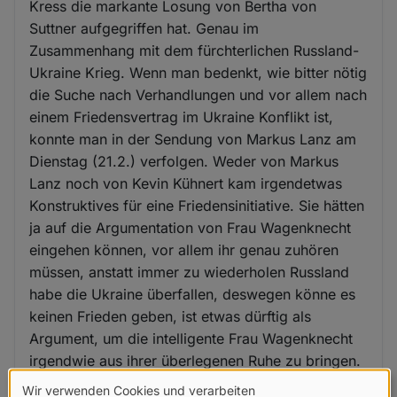
Kress die markante Losung von Bertha von
Suttner aufgegriffen hat. Genau im
Zusammenhang mit dem fürchterlichen Russland-
Ukraine Krieg. Wenn man bedenkt, wie bitter nötig
die Suche nach Verhandlungen und vor allem nach
einem Friedensvertrag im Ukraine Konflikt ist,
konnte man in der Sendung von Markus Lanz am
Dienstag (21.2.) verfolgen. Weder von Markus
Lanz noch von Kevin Kühnert kam irgendetwas
Konstruktives für eine Friedensinitiative. Sie hätten
ja auf die Argumentation von Frau Wagenknecht
eingehen können, vor allem ihr genau zuhören
müssen, anstatt immer zu wiederholen Russland
habe die Ukraine überfallen, deswegen könne es
keinen Frieden geben, ist etwas dürftig als
Argument, um die intelligente Frau Wagenknecht
irgendwie aus ihrer überlegenen Ruhe zu bringen.
Wir verwenden Cookies und verarbeiten