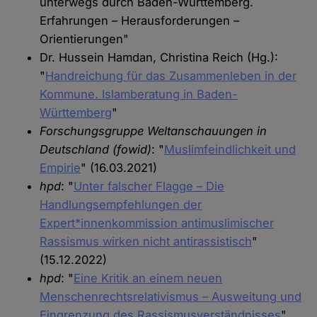
unterwegs durch Baden-Württemberg.
Erfahrungen – Herausforderungen –
Orientierungen"
Dr. Hussein Hamdan, Christina Reich (Hg.):
"
Handreichung für das Zusammenleben in der
Kommune. Islamberatung in Baden-
Württemberg
"
Forschungsgruppe Weltanschauungen in
Deutschland (fowid)
: "
Muslimfeindlichkeit und
Empirie
" (16.03.2021)
hpd
: "
Unter falscher Flagge – Die
Handlungsempfehlungen der
Expert*innenkommission antimuslimischer
Rassismus wirken nicht antirassistisch
"
(15.12.2022)
hpd
: "
Eine Kritik an einem neuen
Menschenrechtsrelativismus – Ausweitung und
Eingrenzung des Rassismusverständnisses
"