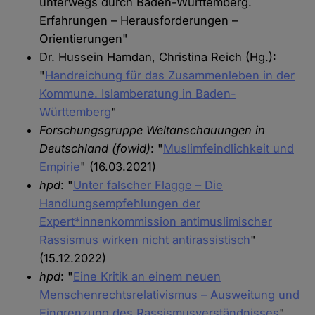
unterwegs durch Baden-Württemberg.
Erfahrungen – Herausforderungen –
Orientierungen"
Dr. Hussein Hamdan, Christina Reich (Hg.):
"
Handreichung für das Zusammenleben in der
Kommune. Islamberatung in Baden-
Württemberg
"
Forschungsgruppe Weltanschauungen in
Deutschland (fowid)
: "
Muslimfeindlichkeit und
Empirie
" (16.03.2021)
hpd
: "
Unter falscher Flagge – Die
Handlungsempfehlungen der
Expert*innenkommission antimuslimischer
Rassismus wirken nicht antirassistisch
"
(15.12.2022)
hpd
: "
Eine Kritik an einem neuen
Menschenrechtsrelativismus – Ausweitung und
Eingrenzung des Rassismusverständnisses
"