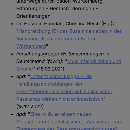
unterwegs durch Baden-Württemberg.
Erfahrungen – Herausforderungen –
Orientierungen"
Dr. Hussein Hamdan, Christina Reich (Hg.):
"
Handreichung für das Zusammenleben in der
Kommune. Islamberatung in Baden-
Württemberg
"
Forschungsgruppe Weltanschauungen in
Deutschland (fowid)
: "
Muslimfeindlichkeit und
Empirie
" (16.03.2021)
hpd
: "
Unter falscher Flagge – Die
Handlungsempfehlungen der
Expert*innenkommission antimuslimischer
Rassismus wirken nicht antirassistisch
"
(15.12.2022)
hpd
: "
Eine Kritik an einem neuen
Menschenrechtsrelativismus – Ausweitung und
Eingrenzung des Rassismusverständnisses
"