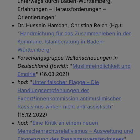
unterwegs durch Baden-Württemberg.
Erfahrungen – Herausforderungen –
Orientierungen"
Dr. Hussein Hamdan, Christina Reich (Hg.):
"
Handreichung für das Zusammenleben in der
Kommune. Islamberatung in Baden-
Württemberg
"
Forschungsgruppe Weltanschauungen in
Deutschland (fowid)
: "
Muslimfeindlichkeit und
Empirie
" (16.03.2021)
hpd
: "
Unter falscher Flagge – Die
Handlungsempfehlungen der
Expert*innenkommission antimuslimischer
Rassismus wirken nicht antirassistisch
"
(15.12.2022)
hpd
: "
Eine Kritik an einem neuen
Menschenrechtsrelativismus – Ausweitung und
Eingrenzung des Rassismusverständnisses
"