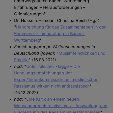
unterwegs durch Baden-Württemberg.
Erfahrungen – Herausforderungen –
Orientierungen"
Dr. Hussein Hamdan, Christina Reich (Hg.):
"
Handreichung für das Zusammenleben in der
Kommune. Islamberatung in Baden-
Württemberg
"
Forschungsgruppe Weltanschauungen in
Deutschland (fowid)
: "
Muslimfeindlichkeit und
Empirie
" (16.03.2021)
hpd
: "
Unter falscher Flagge – Die
Handlungsempfehlungen der
Expert*innenkommission antimuslimischer
Rassismus wirken nicht antirassistisch
"
(15.12.2022)
hpd
: "
Eine Kritik an einem neuen
Menschenrechtsrelativismus – Ausweitung und
Eingrenzung des Rassismusverständnisses
"