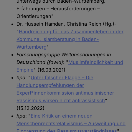
unterwegs durch Baden-Württemberg.
Erfahrungen – Herausforderungen –
Orientierungen"
Dr. Hussein Hamdan, Christina Reich (Hg.):
"
Handreichung für das Zusammenleben in der
Kommune. Islamberatung in Baden-
Württemberg
"
Forschungsgruppe Weltanschauungen in
Deutschland (fowid)
: "
Muslimfeindlichkeit und
Empirie
" (16.03.2021)
hpd
: "
Unter falscher Flagge – Die
Handlungsempfehlungen der
Expert*innenkommission antimuslimischer
Rassismus wirken nicht antirassistisch
"
(15.12.2022)
hpd
: "
Eine Kritik an einem neuen
Menschenrechtsrelativismus – Ausweitung und
Eingrenzung des Rassismusverständnisses
"