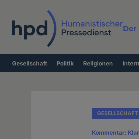
Direkt
zum
Inhalt
Der 
Vollt
Gesellschaft
Politik
Religionen
Inter
Hauptnavigation
GESELLSCHAFT
Kommentar: Kla