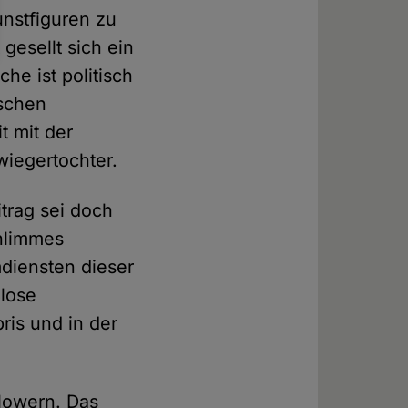
nstfiguren zu
gesellt sich ein
he ist politisch
ischen
t mit der
wiegertochter.
itrag sei doch
hlimmes
diensten dieser
ßlose
ris und in der
lowern. Das