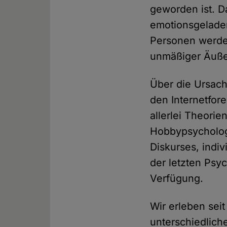
geworden ist. D
emotionsgeladen
Personen werden
unmäßiger Äuße
Über die Ursach
den Internetfor
allerlei Theorie
Hobbypsychologe
Diskurses, indi
der letzten Psy
Verfügung.
Wir erleben sei
unterschiedlich