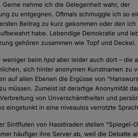
. Gerne nehme ich die Gelegenheit wahr, der
ng zu entgegnen. Oftmals schmuggle ich so ein
 ersten Beitrag zu kurz gekommen oder den ich 
 aufbewahrt habe. Lebendige Demokratie und le
zung gehören zusammen wie Topf und Deckel.
 – weniger beim
hpd
aber leider auch dort – die 
hlichen, sich hinter anonymen Kunstnamen zu v
oren auf allen Ebenen die Ergüsse von "Hanswurs
 zu müssen. Zumeist ist derartige Anonymität da
ie Verbreitung von Unverschämtheiten und persön
s eingetunkt in eine niveaulos verrotzte Sprac
er Sintfluten von Hasstiraden stellen "Spiegel-
er häufiger ihre Server ab, weil die Debatte al