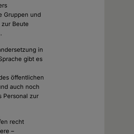
ers
re Gruppen und
 zur Beute
.
andersetzung in
Sprache gibt es
des öffentlichen
 und auch noch
s Personal zur
fen recht
ere –