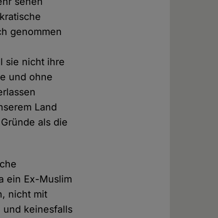
ehr sehen
kratische
ruch genommen
 sie nicht ihre
ße und ohne
erlassen
unserem Land
 Gründe als die
iche
 ein Ex-Muslim
, nicht mit
und keinesfalls