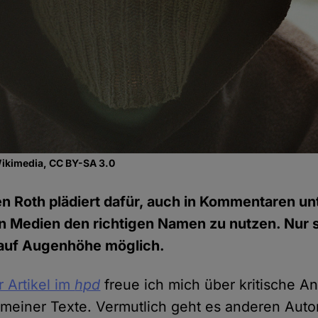
Wikimedia, CC BY-SA 3.0
n Roth plädiert dafür, auch in Kommentaren unt
 Medien den richtigen Namen zu nutzen. Nur s
auf Augenhöhe möglich.
r Artikel im
hpd
freue ich mich über kritische 
 meiner Texte. Vermutlich geht es anderen Aut