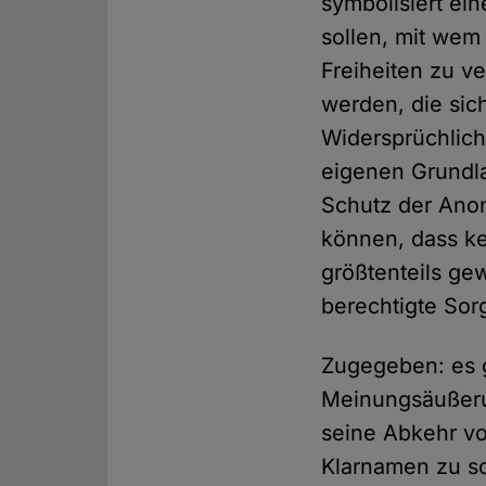
symbolisiert e
sollen, mit wem
Freiheiten zu v
werden, die sich
Widersprüchlich
eigenen Grundl
Schutz der Anon
können, dass ke
größtenteils gew
berechtigte Sorg
Zugegeben: es g
Meinungsäußer
seine Abkehr vom
Klarnamen zu s