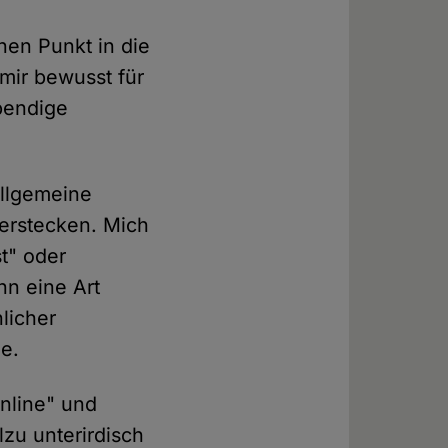
en Punkt in die
mir bewusst für
bendige
allgemeine
erstecken. Mich
t" oder
nn eine Art
licher
he.
Online" und
lzu unterirdisch