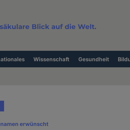
säkulare Blick auf die Welt.
extsuche
nationales
Wissenschaft
Gesundheit
Bild
rnamen erwünscht