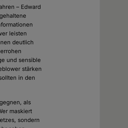
fahren – Edward
 gehaltene
Informationen
wer leisten
inen deutlich
verrohen
ge und sensible
eblower stärken
ollten in den
gegnen, als
Wer maskiert
setzes, sondern