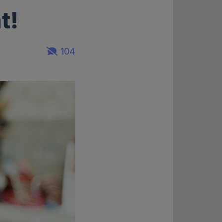
t!
104