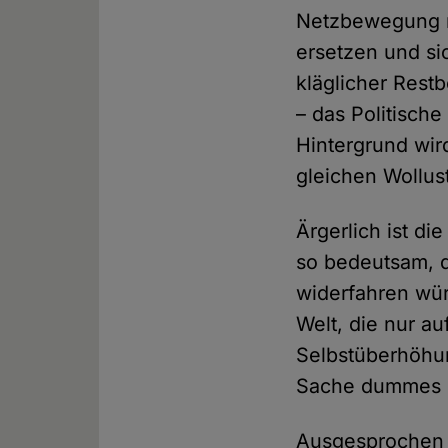
Netzbewegung mi
ersetzen und sic
kläglicher Rest
– das Politische
Hintergrund wird
gleichen Wollus
Ärgerlich ist d
so bedeutsam, 
widerfahren wü
Welt, die nur a
Selbstüberhöhung
Sache dummes 
Ausgesprochen u