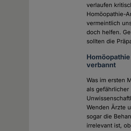
verlaufen kritis
Homöopathie-An
vermeintlich un
doch helfen. G
sollten die Präp
Homöopathie 
verbannt
Was im ersten M
als gefährlicher
Unwissenschaftl
Wenden Ärzte u
sogar die Behand
irrelevant ist, 