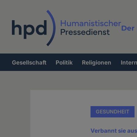
Direkt
zum
Inhalt
Der 
Vollt
Gesellschaft
Politik
Religionen
Inter
Hauptnavigation
GESUNDHEIT
Verbannt sie aus