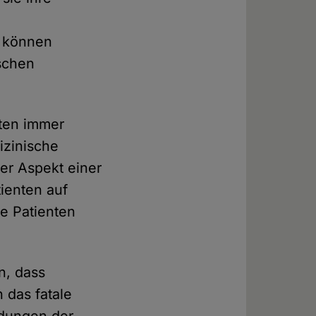
n können
schen
nten immer
izinische
ler Aspekt einer
ienten auf
e Patienten
n, dass
 das fatale