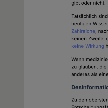
gibt oder nicht.
Tatsächlich si
heutigen Wisse
Zahlreiche
, nac
keinen Zweifel 
keine Wirkung
h
Wenn medizinisc
zu glauben, die
anderes als ein
Desinformatio
Zu den obersten
Entscheidungsfä