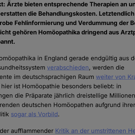
t: Ärzte bieten entsprechende Therapien an u
rstatten die Behandlungskosten. Letztendlich 
grobe Fehlinformierung und Verdummung der B
Sicht gehören Homöopathika dringend aus Arzt
annt.
möopathika in England gerade endgültig aus de
esundheitssystem
verabschieden
, werden die
ente im deutschsprachigen Raum
weiter von K
 hier ist Homöopathie besonders beliebt: in
gen die Präparate jährlich dreistellige Millione
ührenden deutschen Homöopathen aufgrund ihre
itik
sogar als Vorbild
.
eder aufflammender
Kritik an der umstrittenen 