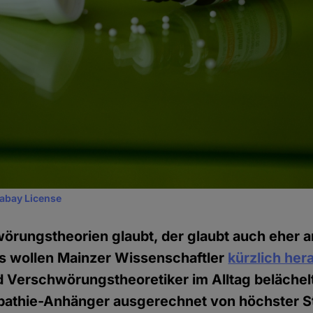
xabay License
örungstheorien glaubt, der glaubt auch eher a
as wollen Mainzer Wissenschaftler
kürzlich he
 Verschwörungstheoretiker im Alltag belächel
thie-Anhänger ausgerechnet von höchster Ste