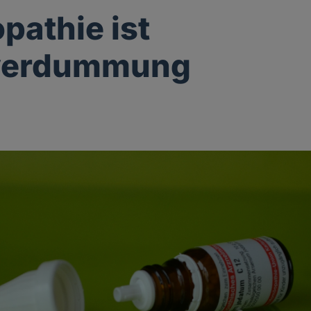
athie ist
verdummung