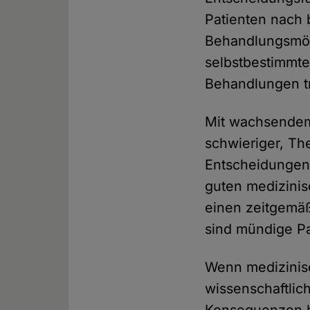
Patienten nach
Behandlungsmögl
selbstbestimmt
Behandlungen tr
Mit wachsendem 
schwieriger, Th
Entscheidungen 
guten medizinis
einen zeitgemäß
sind mündige Pa
Wenn medizinisc
wissenschaftlic