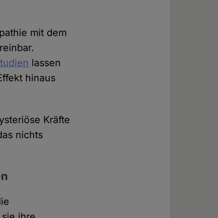
pathie mit dem
einbar.
tudien
lassen
ffekt hinaus
steriöse Kräfte
das nichts
en
ie
sie ihre