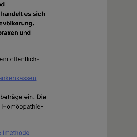
nd
handelt es sich
evölkerung.
praxen und
m öffentlich-
rankenkassen
nbeträge ein. Die
r Homöopathie-
Heilmethode