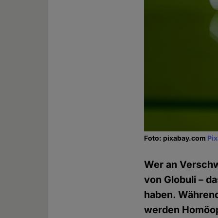
Foto: pixabay.com
Pi
Wer an Verschw
von Globuli – d
haben. Während
werden Homöopa