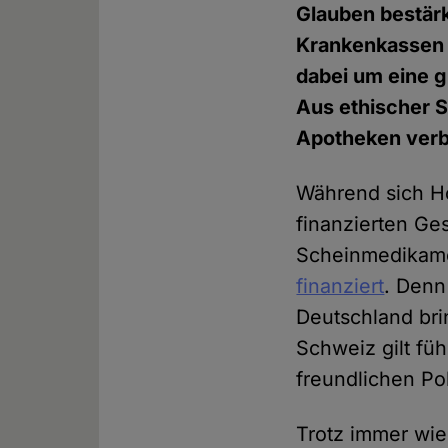
Glauben bestärk
Krankenkassen e
dabei um eine 
Aus ethischer 
Apotheken verb
Während sich Ho
finanzierten G
Scheinmedikam
finanziert
. Denn
Deutschland brin
Schweiz gilt f
freundlichen Pol
Trotz immer wi