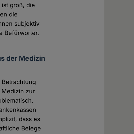
ist groß, die
en die
hnen subjektiv
 Befürworter,
s der Medizin
r Betrachtung
r Medizin zur
oblematisch.
rankenkassen
plizit, dass es
aftliche Belege