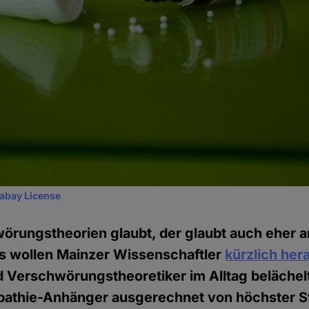
xabay License
örungstheorien glaubt, der glaubt auch eher a
as wollen Mainzer Wissenschaftler
kürzlich he
 Verschwörungstheoretiker im Alltag belächel
thie-Anhänger ausgerechnet von höchster Ste