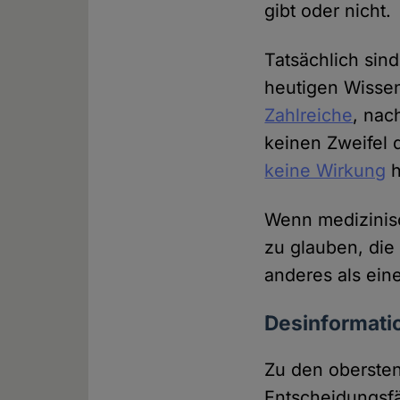
gibt oder nicht.
Tatsächlich si
heutigen Wisse
Zahlreiche
, nac
keinen Zweifel 
keine Wirkung
h
Wenn medizinisc
zu glauben, die
anderes als ein
Desinformatio
Zu den obersten
Entscheidungsfä