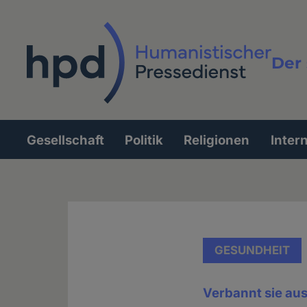
Direkt
zum
Inhalt
Der 
Vollt
Gesellschaft
Politik
Religionen
Inter
Hauptnavigation
GESUNDHEIT
Verbannt sie aus