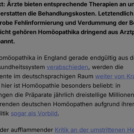
t: Ärzte bieten entsprechende Therapien an u
rstatten die Behandlungskosten. Letztendlich 
grobe Fehlinformierung und Verdummung der B
Sicht gehören Homöopathika dringend aus Arzt
annt.
möopathika in England gerade endgültig aus de
esundheitssystem
verabschieden
, werden die
ente im deutschsprachigen Raum
weiter von K
 hier ist Homöopathie besonders beliebt: in
gen die Präparate jährlich dreistellige Millione
ührenden deutschen Homöopathen aufgrund ihre
itik
sogar als Vorbild
.
eder aufflammender
Kritik an der umstrittenen 