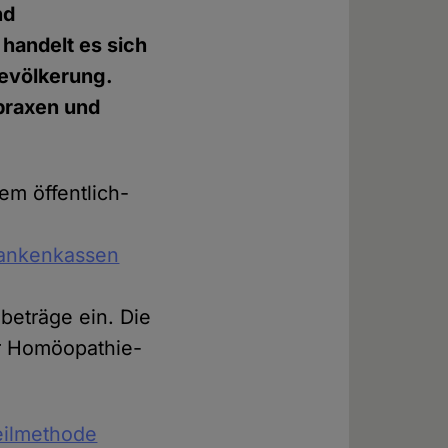
nd
handelt es sich
evölkerung.
praxen und
m öffentlich-
rankenkassen
nbeträge ein. Die
r Homöopathie-
Heilmethode