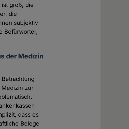
ist groß, die
en die
hnen subjektiv
 Befürworter,
s der Medizin
r Betrachtung
r Medizin zur
oblematisch.
rankenkassen
plizit, dass es
aftliche Belege