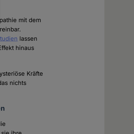
pathie mit dem
einbar.
tudien
lassen
ffekt hinaus
steriöse Kräfte
das nichts
en
ie
sie ihre