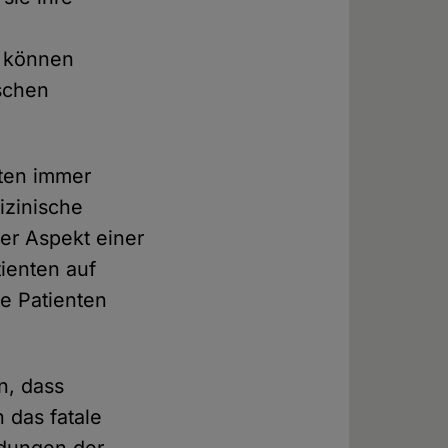
n können
schen
nten immer
izinische
ler Aspekt einer
ienten auf
e Patienten
n, dass
 das fatale