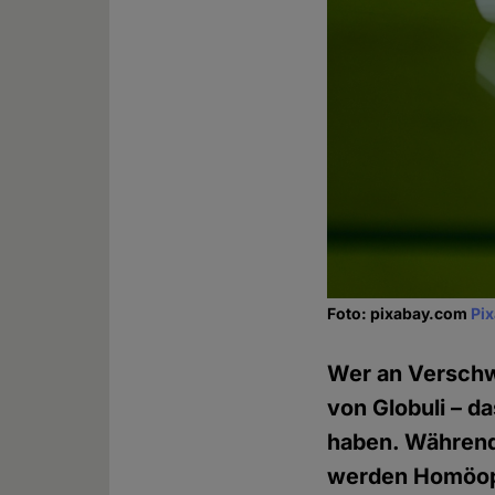
Foto: pixabay.com
Pi
Wer an Verschw
von Globuli – d
haben. Während
werden Homöopa