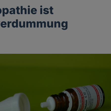
athie ist
verdummung