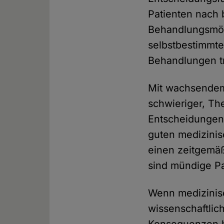
Patienten nach
Behandlungsmögl
selbstbestimmt
Behandlungen tr
Mit wachsendem 
schwieriger, Th
Entscheidungen 
guten medizinis
einen zeitgemäß
sind mündige Pa
Wenn medizinisc
wissenschaftlic