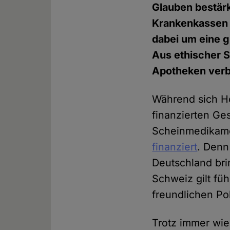
Glauben bestärk
Krankenkassen e
dabei um eine 
Aus ethischer 
Apotheken verb
Während sich Ho
finanzierten G
Scheinmedikam
finanziert
. Denn
Deutschland brin
Schweiz gilt f
freundlichen Pol
Trotz immer wi