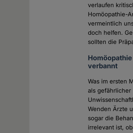
verlaufen kritis
Homöopathie-An
vermeintlich un
doch helfen. G
sollten die Präp
Homöopathie 
verbannt
Was im ersten M
als gefährlicher
Unwissenschaftl
Wenden Ärzte u
sogar die Behand
irrelevant ist, 