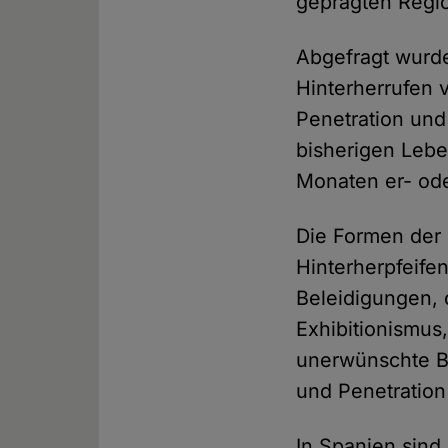
geprägten Regi
Abgefragt wurd
Hinterherrufen 
Penetration und
bisherigen Lebe
Monaten er- ode
Die Formen der 
Hinterherpfeife
Beleidigungen, 
Exhibitionismus
unerwünschte Be
und Penetration
In Spanien sind