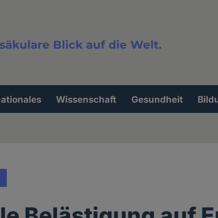
säkulare Blick auf die Welt.
extsuche
nationales
Wissenschaft
Gesundheit
Bild
le Belästigung auf 