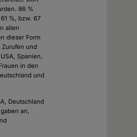
wurden. 86 %
s 61 %, bzw. 67
n allen
on dieser Form
n Zurufen und
 USA, Spanien,
Frauen in den
 Deutschland und
SA, Deutschland
 gaben an,
und