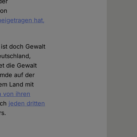
der
von
eigetragen hat,
ist doch Gewalt
utschland,
et die Gewalt
emde auf der
nem Land mit
 von ihren
isch
jeden dritten
rs.