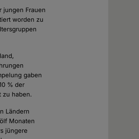
er jungen Frauen
tiert worden zu
Altersgruppen
land,
ahrungen
umpelung gaben
10 % der
t zu haben.
en Ländern
wölf Monaten
rs jüngere