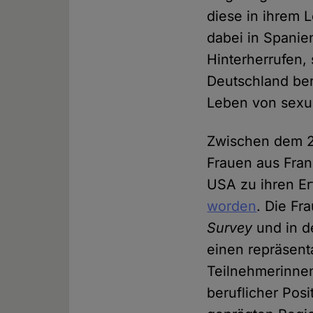
diese in ihrem 
dabei in Spanie
Hinterherrufen,
Deutschland ber
Leben von sexue
Zwischen dem 25
Frauen aus Fran
USA zu ihren Er
worden
. Die Fr
Survey
und in 
einen repräsenta
Teilnehmerinnen
beruflicher Pos