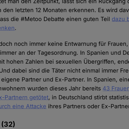
tet man den Zeitpunkt, lässt sich ein Rückgang 
n den letzten 12 Monaten erkennen. Es wird da
ass die #Metoo Debatte einen guten Teil
dazu b
senken
.
doch noch immer keine Entwarnung für Frauen, 
 immer an der Tagesordnung. In Spanien und De
it hohen Zahlen bei sexuellen Übergriffen, end
. Und dabei sind die Täter nicht einmal immer Fr
 eigene Partner und Ex-Partner. In Spanien, ei
inwohnern wurden dieses Jahr bereits
43 Frauen
x-Partnern getötet
, in Deutschland stirbt statist
urch eine Attacke
ihres Partners oder Ex-Partne
e
(32)