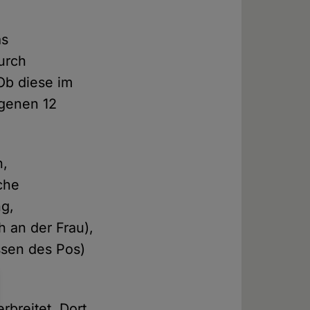
as
durch
Ob diese im
ngenen 12
n,
che
ng,
h an der Frau),
ssen des Pos)
rbreitet. Dort