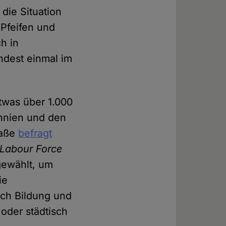
die Situation
 Pfeifen und
h in
ndest einmal im
twas über 1.000
annien und den
raße
befragt
Labour Force
ewählt, um
ie
ach Bildung und
 oder städtisch