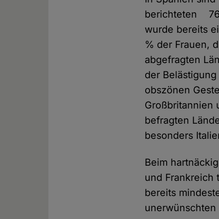
berichteten 76 
wurde bereits e
% der Frauen, d
abgefragten Län
der Belästigung
obszönen Geste
Großbritannien 
befragten Lände
besonders Itali
Beim hartnäckig
und Frankreich 
bereits mindest
unerwünschten 