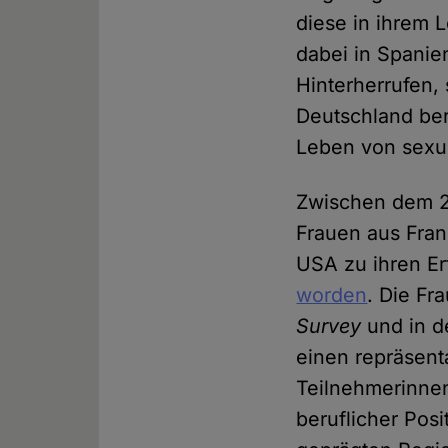
diese in ihrem 
dabei in Spanie
Hinterherrufen,
Deutschland ber
Leben von sexue
Zwischen dem 25
Frauen aus Fran
USA zu ihren Er
worden
. Die Fr
Survey
und in 
einen repräsenta
Teilnehmerinnen
beruflicher Pos