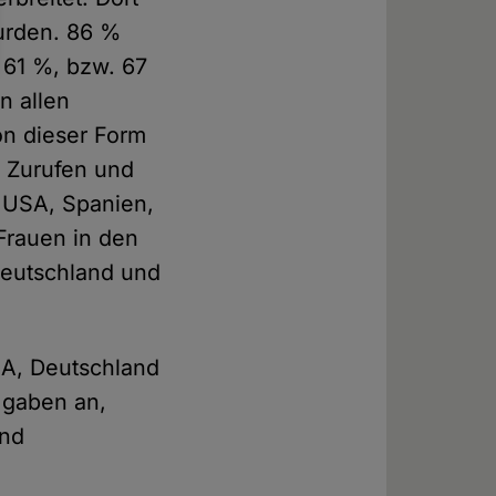
wurden. 86 %
s 61 %, bzw. 67
n allen
on dieser Form
n Zurufen und
 USA, Spanien,
Frauen in den
 Deutschland und
SA, Deutschland
 gaben an,
und