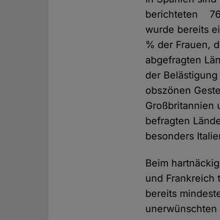
berichteten 76 
wurde bereits e
% der Frauen, d
abgefragten Län
der Belästigung
obszönen Geste
Großbritannien 
befragten Lände
besonders Itali
Beim hartnäckig
und Frankreich 
bereits mindest
unerwünschten 