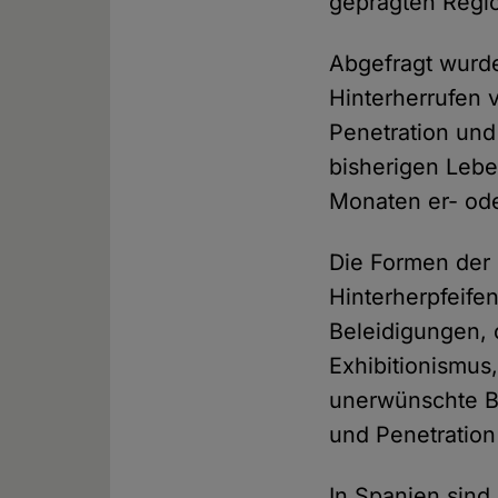
geprägten Regi
Abgefragt wurd
Hinterherrufen 
Penetration und
bisherigen Lebe
Monaten er- ode
Die Formen der 
Hinterherpfeife
Beleidigungen, 
Exhibitionismus
unerwünschte Be
und Penetration
In Spanien sind