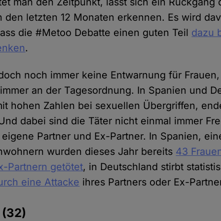
tet man den Zeitpunkt, lässt sich ein Rückgang 
n den letzten 12 Monaten erkennen. Es wird da
ass die #Metoo Debatte einen guten Teil
dazu b
senken
.
doch noch immer keine Entwarnung für Frauen, 
 immer an der Tagesordnung. In Spanien und De
it hohen Zahlen bei sexuellen Übergriffen, end
. Und dabei sind die Täter nicht einmal immer Fr
 eigene Partner und Ex-Partner. In Spanien, ei
inwohnern wurden dieses Jahr bereits
43 Frauen
x-Partnern getötet
, in Deutschland stirbt statist
urch eine Attacke
ihres Partners oder Ex-Partne
e
(32)