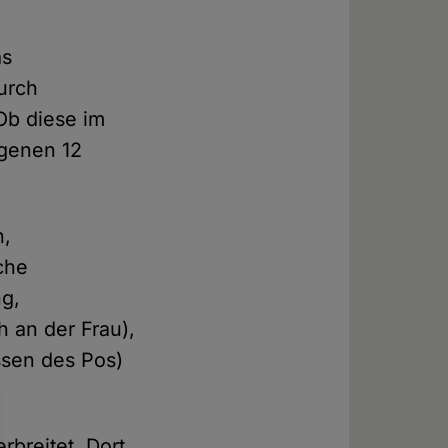
as
durch
Ob diese im
ngenen 12
n,
che
ng,
h an der Frau),
ssen des Pos)
rbreitet. Dort