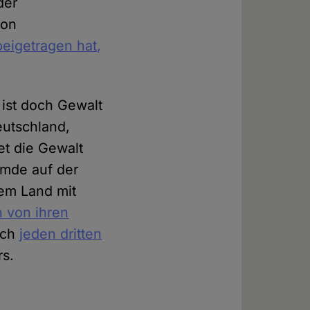
der
von
eigetragen hat,
ist doch Gewalt
utschland,
et die Gewalt
emde auf der
nem Land mit
 von ihren
isch
jeden dritten
rs.