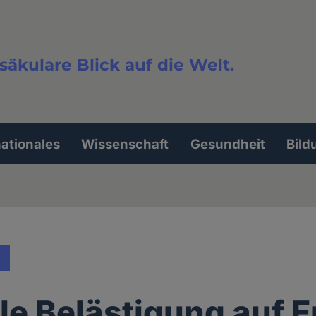
säkulare Blick auf die Welt.
extsuche
nationales
Wissenschaft
Gesundheit
Bild
le Belästigung auf 