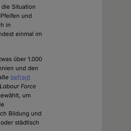
die Situation
 Pfeifen und
h in
ndest einmal im
twas über 1.000
annien und den
raße
befragt
Labour Force
ewählt, um
ie
ach Bildung und
 oder städtisch