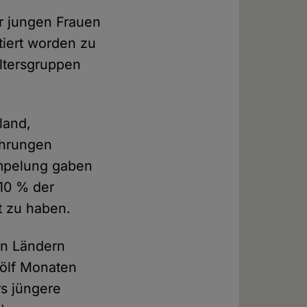
er jungen Frauen
tiert worden zu
Altersgruppen
land,
ahrungen
umpelung gaben
10 % der
t zu haben.
en Ländern
wölf Monaten
rs jüngere