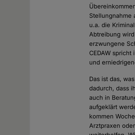
Übereinkommen z
Stellungnahme a
u.a. die Krimin
Abtreibung wird
erzwungene Sch
CEDAW spricht i
und erniedrige
Das ist das, was
dadurch, dass i
auch in Beratun
aufgeklärt wer
kommen Wochen 
Arztpraxen oder 