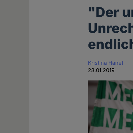
"Der u
Unrech
endlic
Kristina Hänel
28.01.2019