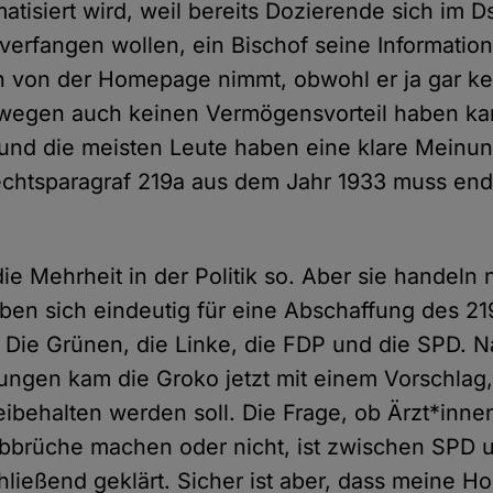
atisiert wird, weil bereits Dozierende sich im 
t verfangen wollen, ein Bischof seine Informatio
n von der Homepage nimmt, obwohl er ja gar k
swegen auch keinen Vermögensvorteil haben k
 und die meisten Leute haben eine klare Meinun
chtsparagraf 219a aus dem Jahr 1933 muss endl
ie Mehrheit in der Politik so. Aber sie handeln 
aben sich eindeutig für eine Abschaffung des 21
Die Grünen, die Linke, die FDP und die SPD. N
ngen kam die Groko jetzt mit einem Vorschlag,
eibehalten werden soll. Die Frage, ob Ärzt*inne
 Abbrüche machen oder nicht, ist zwischen SP
hließend geklärt. Sicher ist aber, dass meine 