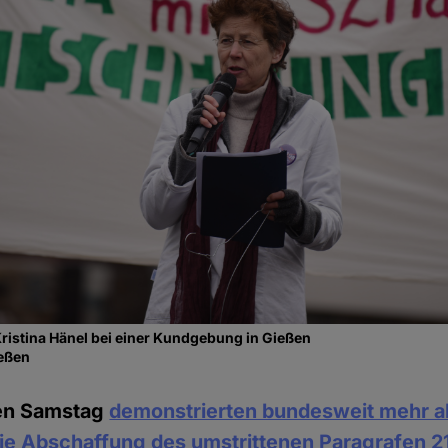
 Kristina Hänel bei einer Kundgebung in Gießen
ießen
en Samstag
demonstrierten bundesweit mehr a
ie Abschaffung des umstrittenen Paragrafen 2