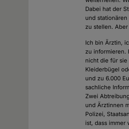
weiterhelfen. W
Dabei hat der S
und stationäre
zu stellen. Aber
Ich bin Ärztin, 
zu informieren.
nicht die für s
Kleiderbügel od
und zu 6.000 Eur
sachliche Infor
Zwei Abtreibung
und Ärztinnen m
Polizei, Staatsa
ist, dass immer