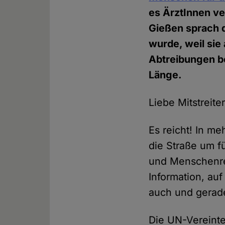
es ÄrztInnen ve
Gießen sprach di
wurde, weil sie
Abtreibungen be
Länge.
Liebe Mitstreite
Es reicht! In m
die Straße um f
und Menschenre
Information, auf
auch und gerad
Die UN-Vereint