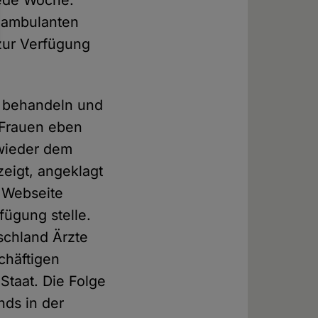
jede Woche.
n ambulanten
zur Verfügung
zu behandeln und
 Frauen eben
 wieder dem
zeigt, angeklagt
r Webseite
ügung stelle.
schland Ärzte
chäftigen
 Staat. Die Folge
nds in der