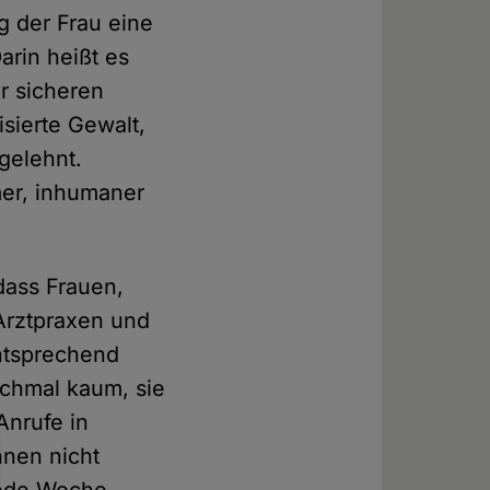
g der Frau eine
arin heißt es
r sicheren
isierte Gewalt,
gelehnt.
mer, inhumaner
 dass Frauen,
 Arztpraxen und
entsprechend
chmal kaum, sie
nrufe in
hnen nicht