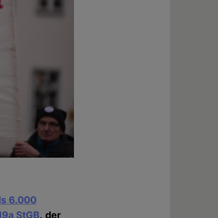
ls 6.000
19a StGB
, der