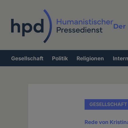
Direkt
zum
Inhalt
Der 
Vollt
Gesellschaft
Politik
Religionen
Inter
Hauptnavigation
GESELLSCHAFT
Rede von Kristin