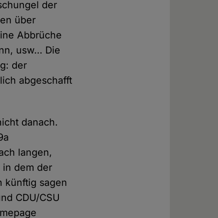
Dschungel der
nen über
eine Abbrüche
ann, usw… Die
g: der
ich abgeschafft
nicht danach.
9a
ach langen,
 in dem der
n künftig sagen
D und CDU/CSU
Homepage