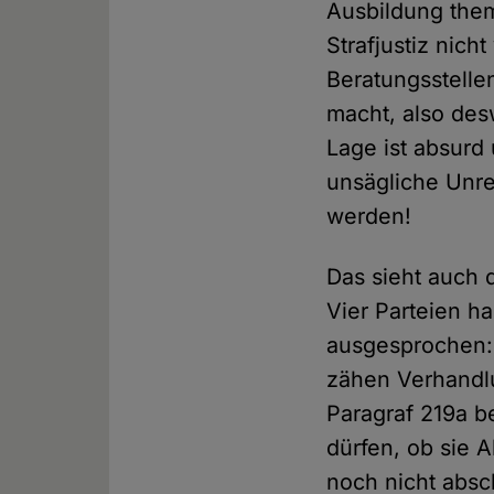
Ausbildung them
Strafjustiz nich
Beratungsstelle
macht, also de
Lage ist absurd
unsägliche Unre
werden!
Das sieht auch d
Vier Parteien h
ausgesprochen: 
zähen Verhandlu
Paragraf 219a b
dürfen, ob sie
noch nicht absc