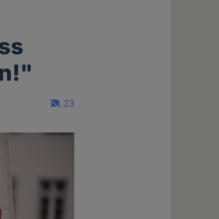
ss
n!"
23