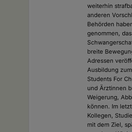
weiterhin strafb
anderen Vorschl
Behörden haben j
genommen, dass 
Schwangerschaft
breite Bewegung 
Adressen veröff
Ausbildung zum
Students For Ch
und Ärztinnen 
Weigerung, Abb
können. Im letzt
Kollegen, Studi
mit dem Ziel, s