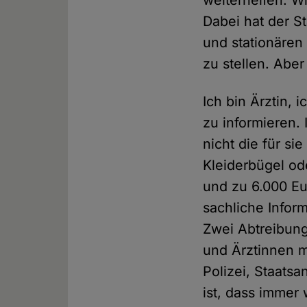
weiterhelfen. W
Dabei hat der S
und stationäre
zu stellen. Aber
Ich bin Ärztin, 
zu informieren.
nicht die für s
Kleiderbügel od
und zu 6.000 Eur
sachliche Infor
Zwei Abtreibung
und Ärztinnen m
Polizei, Staatsa
ist, dass immer