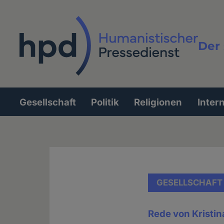
Direkt
zum
Inhalt
Der 
Vollt
Gesellschaft
Politik
Religionen
Inter
Hauptnavigation
GESELLSCHAFT
Rede von Kristin