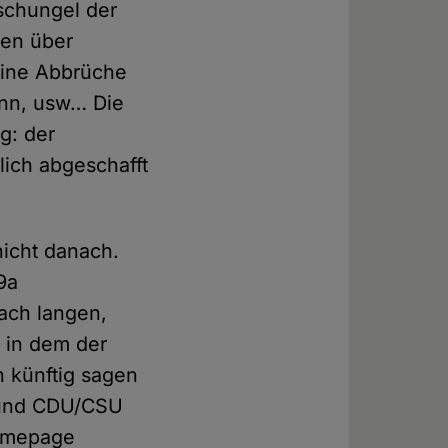
Dschungel der
nen über
eine Abbrüche
ann, usw… Die
g: der
ich abgeschafft
nicht danach.
9a
ach langen,
 in dem der
n künftig sagen
D und CDU/CSU
Homepage