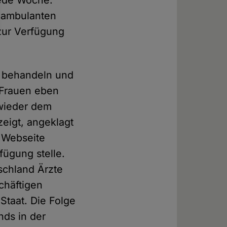
jede Woche.
n ambulanten
zur Verfügung
zu behandeln und
 Frauen eben
 wieder dem
zeigt, angeklagt
r Webseite
ügung stelle.
schland Ärzte
chäftigen
 Staat. Die Folge
nds in der