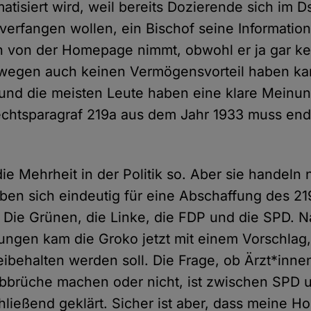
atisiert wird, weil bereits Dozierende sich im 
t verfangen wollen, ein Bischof seine Informatio
n von der Homepage nimmt, obwohl er ja gar k
swegen auch keinen Vermögensvorteil haben k
 und die meisten Leute haben eine klare Meinun
chtsparagraf 219a aus dem Jahr 1933 muss endl
ie Mehrheit in der Politik so. Aber sie handeln 
aben sich eindeutig für eine Abschaffung des 21
Die Grünen, die Linke, die FDP und die SPD. N
ngen kam die Groko jetzt mit einem Vorschlag,
eibehalten werden soll. Die Frage, ob Ärzt*inne
 Abbrüche machen oder nicht, ist zwischen SP
hließend geklärt. Sicher ist aber, dass meine 