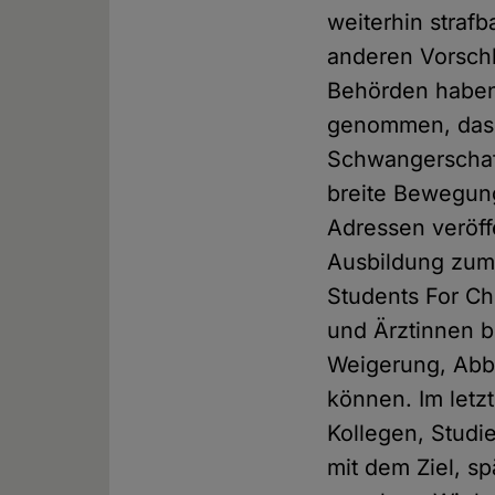
weiterhin strafb
anderen Vorschl
Behörden haben j
genommen, dass 
Schwangerschaft
breite Bewegung 
Adressen veröff
Ausbildung zum
Students For Ch
und Ärztinnen 
Weigerung, Abb
können. Im letzt
Kollegen, Studi
mit dem Ziel, s