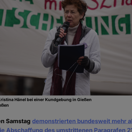
 Kristina Hänel bei einer Kundgebung in Gießen
ießen
en Samstag
demonstrierten bundesweit mehr a
ie Abschaffung des umstrittenen Paragrafen 2