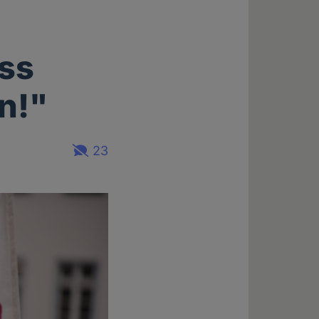
ss
n!"
23