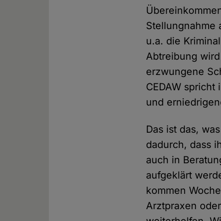
Übereinkommen z
Stellungnahme a
u.a. die Krimin
Abtreibung wird
erzwungene Sch
CEDAW spricht i
und erniedrige
Das ist das, was
dadurch, dass i
auch in Beratun
aufgeklärt wer
kommen Wochen 
Arztpraxen oder 