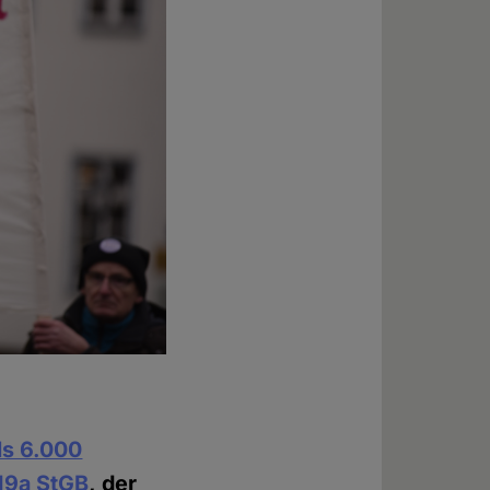
ls 6.000
19a StGB
, der