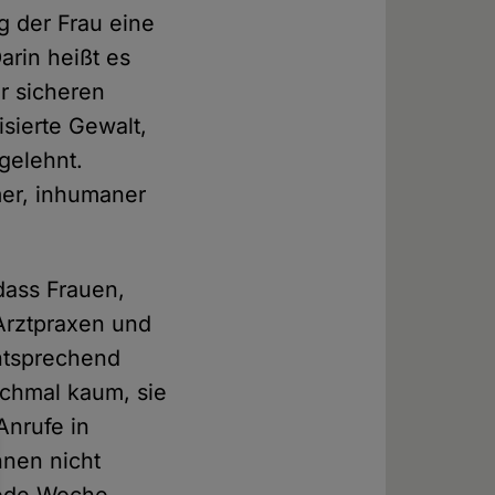
g der Frau eine
arin heißt es
r sicheren
isierte Gewalt,
gelehnt.
mer, inhumaner
 dass Frauen,
 Arztpraxen und
entsprechend
chmal kaum, sie
nrufe in
hnen nicht