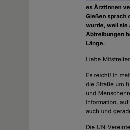
es ÄrztInnen ve
Gießen sprach di
wurde, weil sie
Abtreibungen be
Länge.
Liebe Mitstreite
Es reicht! In m
die Straße um f
und Menschenre
Information, auf
auch und gerad
Die UN-Vereint