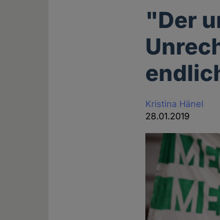
"Der u
Unrech
endlic
Kristina Hänel
28.01.2019