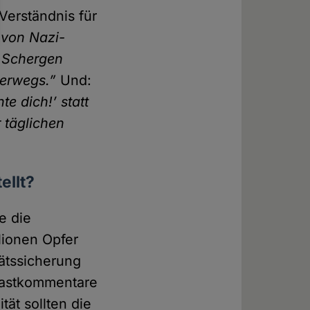
Verständnis für
 von Nazi­
e Schergen
terwegs.”
Und:
te dich!’ statt
r täglichen
ellt?
e die
lionen Opfer
äts­sicherung
ast­kommentare
tät sollten die