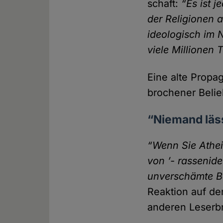
schaft:
“Es ist 
der Religionen 
ideologisch im N
viele Millionen
Eine alte Propag
brochener Belieb
“Niemand läss
“Wenn Sie Athei
von ’- rassenide
unver­schämte B
Reaktion auf de
anderen Leser­br