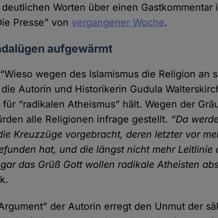
t deutlichen Worten über einen Gastkommentar 
Die Presse” von
vergangener Woche
.
ndalügen aufgewärmt
 “Wieso wegen des Islamismus die Religion an s
 die Autorin und Historikerin Gudula Walterskirc
 für “radikalen Atheismus” hält. Wegen der Gräu
ürden alle Religionen infrage gestellt.
“Da werde
e Kreuz­züge vorge­bracht, deren letzter vor me
gefunden hat, und die längst nicht mehr Leit­linie 
ogar das Grüß Gott wollen radikale Atheisten ab
k.
Argument” der Autorin erregt den Unmut der sä