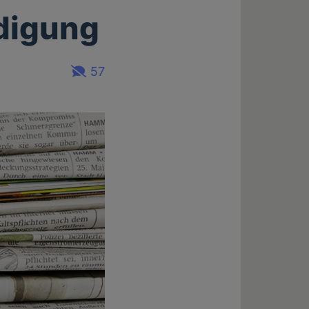
idigung
57