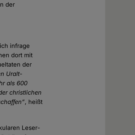
in der
ich infrage
hen dort mit
el­taten der
n Uralt-
hr als 600
der christlichen
schaffen”
, heißt
kularen Leser­