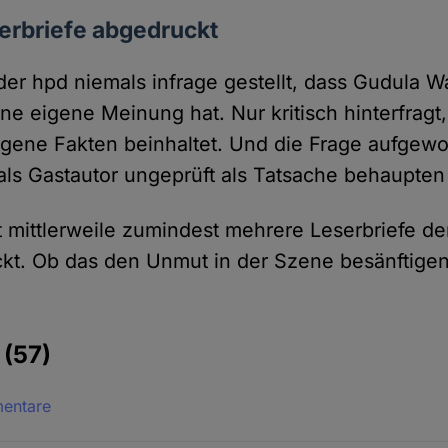
erbriefe abgedruckt
der hpd niemals infrage gestellt, dass Gudula W
ne eigene Meinung hat. Nur kritisch hinter­fragt
igene Fakten beinhaltet. Und die Frage aufge­w
als Gast­autor ungeprüft als Tatsache behaupten 
 mittler­weile zumindest mehrere Leser­briefe de
kt. Ob das den Unmut in der Szene besänftigen
e
(57)
mentare