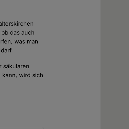
alterskirchen
, ob das auch
orfen, was man
darf.
r säkularen
 kann, wird sich