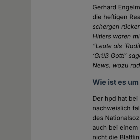
Gerhard Engelm
die heftigen Re
schergen rücken,
Hitlers waren mi
“Leute als ‘Radi
‘Grüß Gott!’ sag
News, wozu radi
Wie ist es um
Der hpd hat bei
nachweislich fa
des National­soz
auch bei einem
nicht die Blatt­