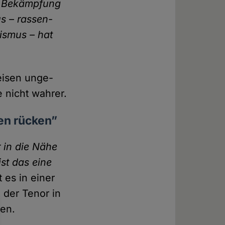
it Bekämpfung
s – rassen­
xismus – hat
reisen unge­
e nicht wahrer.
gen rücken”
r in die Nähe
ist das eine
t es in einer
 der Tenor in
gen.