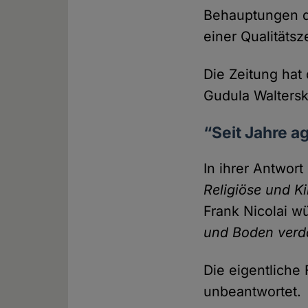
Behauptungen de
einer Qualitäts­z
Die Zeitung hat
Gudula Waltersk
“Seit Jahre a
In ihrer Antwor
Religiöse und K
Frank Nicolai 
und Boden ver
Die eigentliche 
unbeantwortet.