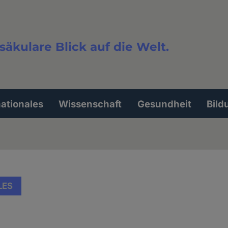
säkulare Blick auf die Welt.
extsuche
nationales
Wissenschaft
Gesundheit
Bild
LES