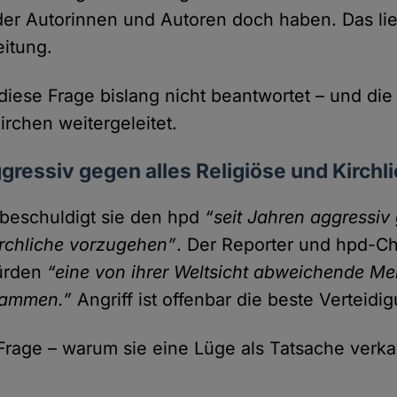
r Autorinnen und Autoren doch haben. Das lieg
eitung.
 diese Frage bislang nicht beantwortet – und di
irchen weitergeleitet.
ggressiv gegen alles Religiöse und Kirchl
t beschuldigt sie den hpd
“seit Jahren aggressiv
irchliche vorzu­gehen”
. Der Reporter und hpd-Ch
würden
“eine von ihrer Welt­sicht abweichende M
dammen.”
Angriff ist offenbar die beste Verteidi
Frage – warum sie eine Lüge als Tat­sache verkau