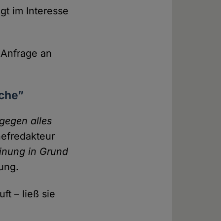
t im Interesse
e Anfrage an
iche”
 gegen alles
ef­redakteur
einung in Grund
gung.
ft – ließ sie