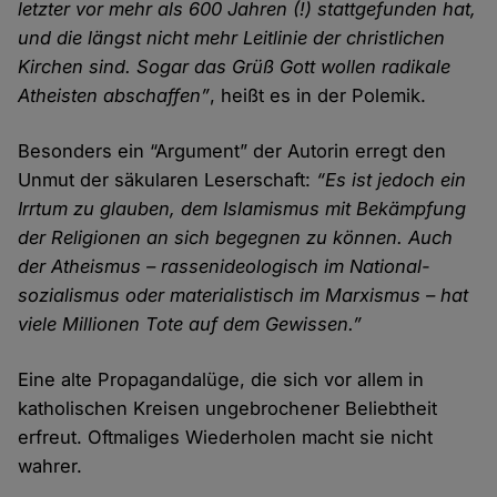
letzter vor mehr als 600 Jahren (!) statt­gefunden hat,
und die längst nicht mehr Leit­linie der christlichen
Kirchen sind. Sogar das Grüß Gott wollen radikale
Atheisten abschaffen”
, heißt es in der Polemik.
Besonders ein “Argument” der Autorin erregt den
Unmut der säkularen Leser­schaft:
“Es ist jedoch ein
Irr­tum zu glauben, dem Islamismus mit Bekämpfung
der Religionen an sich begegnen zu können. Auch
der Atheismus – rassen­ideologisch im National­
sozialismus oder materialistisch im Marxismus – hat
viele Millionen Tote auf dem Gewissen.”
Eine alte Propaganda­lüge, die sich vor allem in
katholischen Kreisen unge­brochener Beliebt­heit
erfreut. Oftmaliges Wieder­holen macht sie nicht
wahrer.