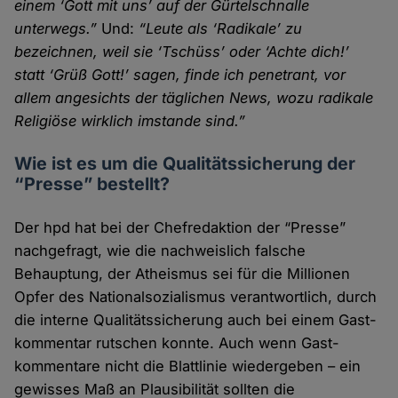
einem ‘Gott mit uns’ auf der Gürtel­schnalle
unterwegs.”
Und:
“Leute als ‘Radikale’ zu
bezeichnen, weil sie ‘Tschüss’ oder ‘Achte dich!’
statt ‘Grüß Gott!’ sagen, finde ich penetrant, vor
allem angesichts der täglichen News, wozu radikale
Religiöse wirklich imstande sind.”
Wie ist es um die Qualitätssicherung der
“Presse” bestellt?
Der hpd hat bei der Chefredaktion der “Presse”
nachge­fragt, wie die nachweislich falsche
Behauptung, der Atheismus sei für die Millionen
Opfer des National­sozialismus verant­wortlich, durch
die interne Qualitäts­sicherung auch bei einem Gast­
kommentar rutschen konnte. Auch wenn Gast­
kommentare nicht die Blatt­linie wieder­geben – ein
gewisses Maß an Plausibilität sollten die