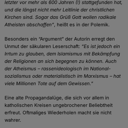
letzter vor mehr als 600 Jahren (!) statt­gefunden hat,
und die längst nicht mehr Leit­linie der christlichen
Kirchen sind. Sogar das Grüß Gott wollen radikale
Atheisten abschaffen”
, heißt es in der Polemik.
Besonders ein “Argument” der Autorin erregt den
Unmut der säkularen Leser­schaft:
“Es ist jedoch ein
Irr­tum zu glauben, dem Islamismus mit Bekämpfung
der Religionen an sich begegnen zu können. Auch
der Atheismus – rassen­ideologisch im National­
sozialismus oder materialistisch im Marxismus – hat
viele Millionen Tote auf dem Gewissen.”
Eine alte Propaganda­lüge, die sich vor allem in
katholischen Kreisen unge­brochener Beliebt­heit
erfreut. Oftmaliges Wieder­holen macht sie nicht
wahrer.