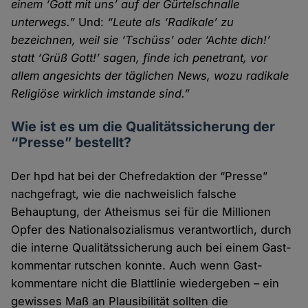
einem ‘Gott mit uns’ auf der Gürtel­schnalle
unterwegs.”
Und:
“Leute als ‘Radikale’ zu
bezeichnen, weil sie ‘Tschüss’ oder ‘Achte dich!’
statt ‘Grüß Gott!’ sagen, finde ich penetrant, vor
allem angesichts der täglichen News, wozu radikale
Religiöse wirklich imstande sind.”
Wie ist es um die Qualitätssicherung der
“Presse” bestellt?
Der hpd hat bei der Chefredaktion der “Presse”
nachge­fragt, wie die nachweislich falsche
Behauptung, der Atheismus sei für die Millionen
Opfer des National­sozialismus verant­wortlich, durch
die interne Qualitäts­sicherung auch bei einem Gast­
kommentar rutschen konnte. Auch wenn Gast­
kommentare nicht die Blatt­linie wieder­geben – ein
gewisses Maß an Plausibilität sollten die