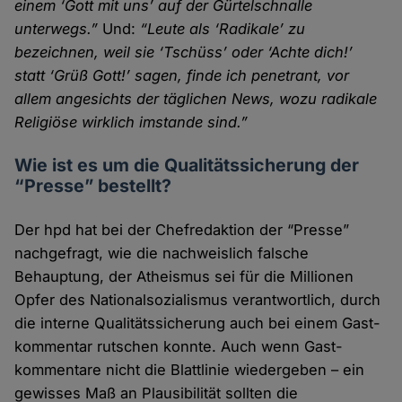
einem ‘Gott mit uns’ auf der Gürtel­schnalle
unterwegs.”
Und:
“Leute als ‘Radikale’ zu
bezeichnen, weil sie ‘Tschüss’ oder ‘Achte dich!’
statt ‘Grüß Gott!’ sagen, finde ich penetrant, vor
allem angesichts der täglichen News, wozu radikale
Religiöse wirklich imstande sind.”
Wie ist es um die Qualitätssicherung der
“Presse” bestellt?
Der hpd hat bei der Chefredaktion der “Presse”
nachge­fragt, wie die nachweislich falsche
Behauptung, der Atheismus sei für die Millionen
Opfer des National­sozialismus verant­wortlich, durch
die interne Qualitäts­sicherung auch bei einem Gast­
kommentar rutschen konnte. Auch wenn Gast­
kommentare nicht die Blatt­linie wieder­geben – ein
gewisses Maß an Plausibilität sollten die