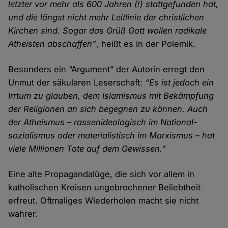
letzter vor mehr als 600 Jahren (!) statt­gefunden hat,
und die längst nicht mehr Leit­linie der christlichen
Kirchen sind. Sogar das Grüß Gott wollen radikale
Atheisten abschaffen”
, heißt es in der Polemik.
Besonders ein “Argument” der Autorin erregt den
Unmut der säkularen Leser­schaft:
“Es ist jedoch ein
Irr­tum zu glauben, dem Islamismus mit Bekämpfung
der Religionen an sich begegnen zu können. Auch
der Atheismus – rassen­ideologisch im National­
sozialismus oder materialistisch im Marxismus – hat
viele Millionen Tote auf dem Gewissen.”
Eine alte Propaganda­lüge, die sich vor allem in
katholischen Kreisen unge­brochener Beliebt­heit
erfreut. Oftmaliges Wieder­holen macht sie nicht
wahrer.