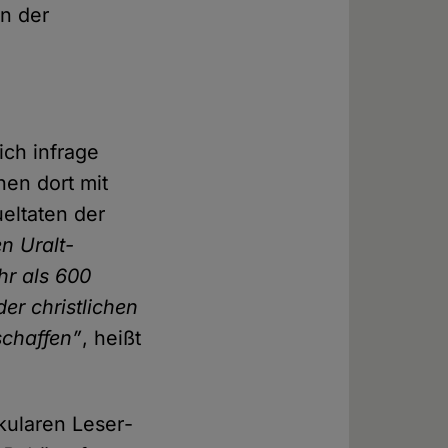
in der
ich infrage
hen dort mit
el­taten der
n Uralt-
hr als 600
der christlichen
schaffen”
, heißt
kularen Leser­