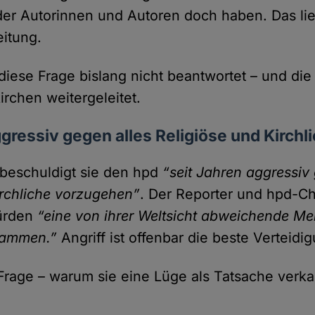
r Autorinnen und Autoren doch haben. Das lieg
eitung.
 diese Frage bislang nicht beantwortet – und di
irchen weitergeleitet.
ggressiv gegen alles Religiöse und Kirchl
t beschuldigt sie den hpd
“seit Jahren aggressiv
irchliche vorzu­gehen”
. Der Reporter und hpd-Ch
würden
“eine von ihrer Welt­sicht abweichende M
dammen.”
Angriff ist offenbar die beste Verteidi
Frage – warum sie eine Lüge als Tat­sache verkau