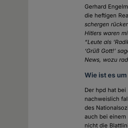
Gerhard Engelm
die heftigen Re
schergen rücken,
Hitlers waren mi
“Leute als ‘Radi
‘Grüß Gott!’ sag
News, wozu radi
Wie ist es um
Der hpd hat bei
nachweislich fa
des National­soz
auch bei einem
nicht die Blatt­