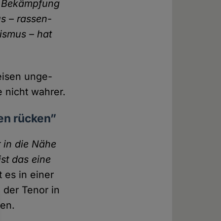
it Bekämpfung
s – rassen­
xismus – hat
reisen unge­
e nicht wahrer.
gen rücken”
r in die Nähe
ist das eine
t es in einer
 der Tenor in
gen.