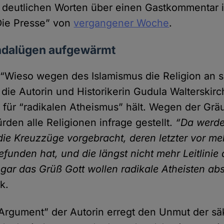
t deutlichen Worten über einen Gastkommentar 
Die Presse” von
vergangener Woche
.
ndalügen aufgewärmt
 “Wieso wegen des Islamismus die Religion an s
 die Autorin und Historikerin Gudula Walterskirc
 für “radikalen Atheismus” hält. Wegen der Gräu
ürden alle Religionen infrage gestellt.
“Da werde
e Kreuz­züge vorge­bracht, deren letzter vor me
gefunden hat, und die längst nicht mehr Leit­linie 
ogar das Grüß Gott wollen radikale Atheisten ab
k.
Argument” der Autorin erregt den Unmut der sä