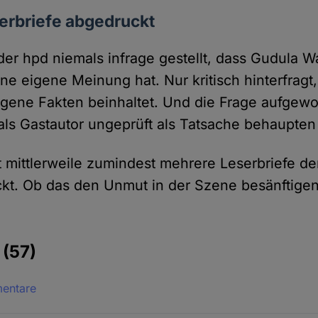
erbriefe abgedruckt
der hpd niemals infrage gestellt, dass Gudula W
ne eigene Meinung hat. Nur kritisch hinter­fragt
igene Fakten beinhaltet. Und die Frage aufge­w
als Gast­autor ungeprüft als Tatsache behaupten 
 mittler­weile zumindest mehrere Leser­briefe de
kt. Ob das den Unmut in der Szene besänftigen
e
(57)
mentare