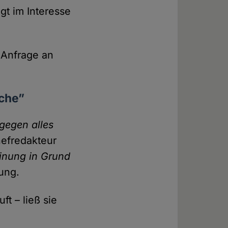
t im Interesse
e Anfrage an
iche”
 gegen alles
ef­redakteur
einung in Grund
gung.
ft – ließ sie