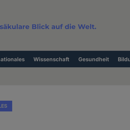
säkulare Blick auf die Welt.
extsuche
nationales
Wissenschaft
Gesundheit
Bild
LES