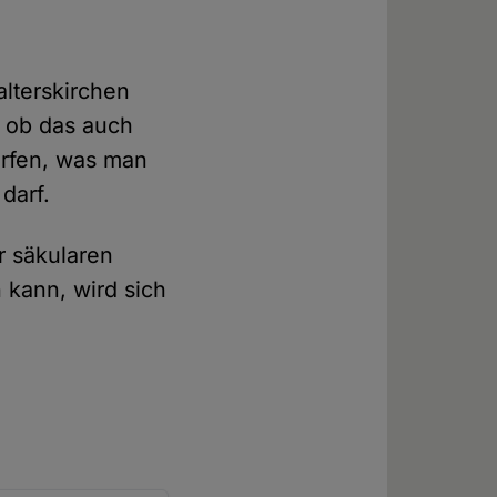
alterskirchen
, ob das auch
orfen, was man
darf.
r säkularen
 kann, wird sich