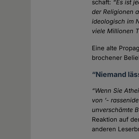
schaft:
“Es ist 
der Religionen 
ideologisch im N
viele Millionen
Eine alte Propag
brochener Belieb
“Niemand läss
“Wenn Sie Athei
von ’- rassenide
unver­schämte B
Reaktion auf de
anderen Leser­br