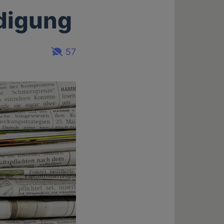
idigung
57