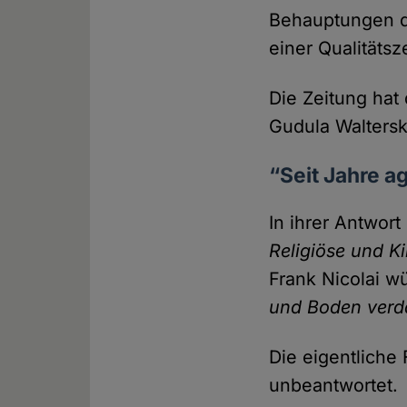
Behauptungen de
einer Qualitäts­z
Die Zeitung hat
Gudula Waltersk
“Seit Jahre a
In ihrer Antwor
Religiöse und K
Frank Nicolai 
und Boden ver
Die eigentliche 
unbeantwortet.