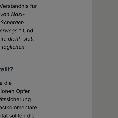
Verständnis für
 von Nazi­
e Schergen
terwegs.”
Und:
te dich!’ statt
r täglichen
ellt?
e die
lionen Opfer
äts­sicherung
ast­kommentare
tät sollten die