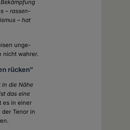
it Bekämpfung
s – rassen­
xismus – hat
reisen unge­
e nicht wahrer.
gen rücken”
r in die Nähe
ist das eine
t es in einer
 der Tenor in
gen.