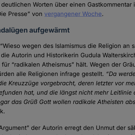
t deutlichen Worten über einen Gastkommentar 
Die Presse” von
vergangener Woche
.
ndalügen aufgewärmt
 “Wieso wegen des Islamismus die Religion an s
 die Autorin und Historikerin Gudula Walterskirc
 für “radikalen Atheismus” hält. Wegen der Gräu
ürden alle Religionen infrage gestellt.
“Da werde
e Kreuz­züge vorge­bracht, deren letzter vor me
gefunden hat, und die längst nicht mehr Leit­linie 
ogar das Grüß Gott wollen radikale Atheisten ab
k.
Argument” der Autorin erregt den Unmut der sä