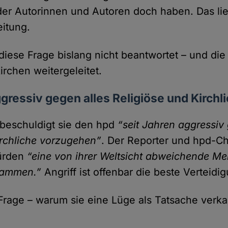
r Autorinnen und Autoren doch haben. Das lieg
eitung.
 diese Frage bislang nicht beantwortet – und di
irchen weitergeleitet.
ggressiv gegen alles Religiöse und Kirchl
t beschuldigt sie den hpd
“seit Jahren aggressiv
irchliche vorzu­gehen”
. Der Reporter und hpd-Ch
würden
“eine von ihrer Welt­sicht abweichende M
dammen.”
Angriff ist offenbar die beste Verteidi
Frage – warum sie eine Lüge als Tat­sache verkau