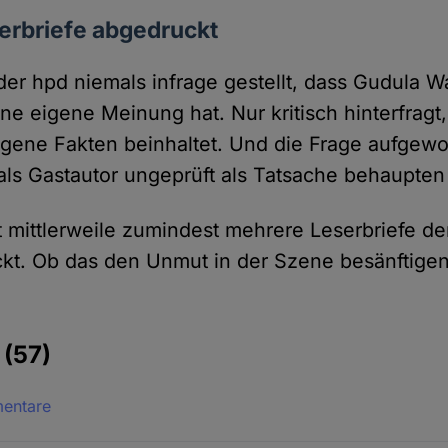
erbriefe abgedruckt
der hpd niemals infrage gestellt, dass Gudula W
ne eigene Meinung hat. Nur kritisch hinter­fragt
igene Fakten beinhaltet. Und die Frage aufge­w
als Gast­autor ungeprüft als Tatsache behaupten 
 mittler­weile zumindest mehrere Leser­briefe de
kt. Ob das den Unmut in der Szene besänftigen
e
(57)
mentare