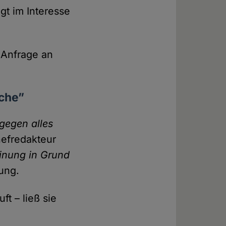
t im Interesse
e Anfrage an
iche”
 gegen alles
ef­redakteur
einung in Grund
gung.
ft – ließ sie