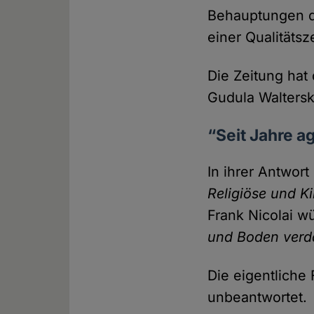
Behauptungen de
einer Qualitäts­z
Die Zeitung hat
Gudula Waltersk
“Seit Jahre a
In ihrer Antwor
Religiöse und K
Frank Nicolai 
und Boden ver
Die eigentliche 
unbeantwortet.