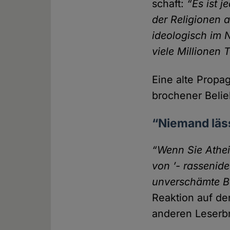
schaft:
“Es ist 
der Religionen 
ideologisch im N
viele Millionen
Eine alte Propag
brochener Belieb
“Niemand läss
“Wenn Sie Athei
von ’- rassenide
unver­schämte B
Reaktion auf de
anderen Leser­br