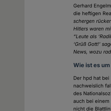
Gerhard Engelm
die heftigen Re
schergen rücken,
Hitlers waren mi
“Leute als ‘Radi
‘Grüß Gott!’ sag
News, wozu radi
Wie ist es um
Der hpd hat bei
nachweislich fa
des National­soz
auch bei einem
nicht die Blatt­