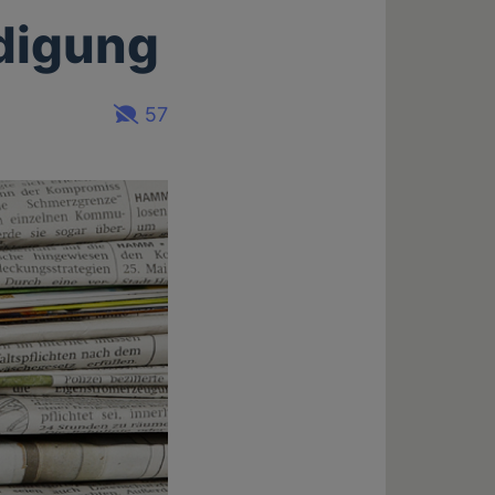
idigung
57