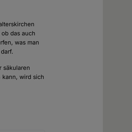
alterskirchen
, ob das auch
orfen, was man
darf.
r säkularen
 kann, wird sich