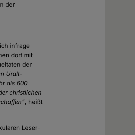
in der
ich infrage
hen dort mit
el­taten der
n Uralt-
hr als 600
der christlichen
schaffen”
, heißt
kularen Leser­