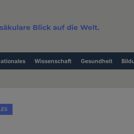
säkulare Blick auf die Welt.
extsuche
nationales
Wissenschaft
Gesundheit
Bild
LES