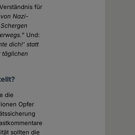
Verständnis für
 von Nazi­
e Schergen
terwegs.”
Und:
te dich!’ statt
r täglichen
ellt?
e die
lionen Opfer
äts­sicherung
ast­kommentare
tät sollten die