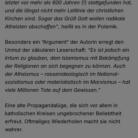
letzter vor mehr als 600 Jahren (!) statt­gefunden hat,
und die längst nicht mehr Leit­linie der christlichen
Kirchen sind. Sogar das Grüß Gott wollen radikale
Atheisten abschaffen”
, heißt es in der Polemik.
Besonders ein “Argument” der Autorin erregt den
Unmut der säkularen Leser­schaft:
“Es ist jedoch ein
Irr­tum zu glauben, dem Islamismus mit Bekämpfung
der Religionen an sich begegnen zu können. Auch
der Atheismus – rassen­ideologisch im National­
sozialismus oder materialistisch im Marxismus – hat
viele Millionen Tote auf dem Gewissen.”
Eine alte Propaganda­lüge, die sich vor allem in
katholischen Kreisen unge­brochener Beliebt­heit
erfreut. Oftmaliges Wieder­holen macht sie nicht
wahrer.