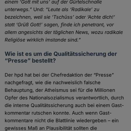
einem ‘Gott mit uns’ auf der Gürtel­schnalle
unterwegs.”
Und:
“Leute als ‘Radikale’ zu
bezeichnen, weil sie ‘Tschüss’ oder ‘Achte dich!’
statt ‘Grüß Gott!’ sagen, finde ich penetrant, vor
allem angesichts der täglichen News, wozu radikale
Religiöse wirklich imstande sind.”
Wie ist es um die Qualitätssicherung der
“Presse” bestellt?
Der hpd hat bei der Chefredaktion der “Presse”
nachge­fragt, wie die nachweislich falsche
Behauptung, der Atheismus sei für die Millionen
Opfer des National­sozialismus verant­wortlich, durch
die interne Qualitäts­sicherung auch bei einem Gast­
kommentar rutschen konnte. Auch wenn Gast­
kommentare nicht die Blatt­linie wieder­geben – ein
gewisses Maß an Plausibilität sollten die