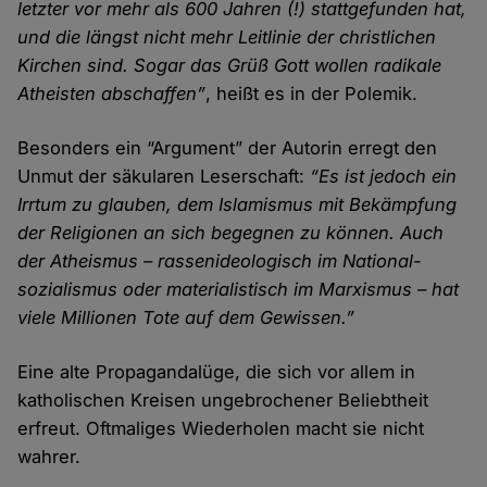
letzter vor mehr als 600 Jahren (!) statt­gefunden hat,
und die längst nicht mehr Leit­linie der christlichen
Kirchen sind. Sogar das Grüß Gott wollen radikale
Atheisten abschaffen”
, heißt es in der Polemik.
Besonders ein “Argument” der Autorin erregt den
Unmut der säkularen Leser­schaft:
“Es ist jedoch ein
Irr­tum zu glauben, dem Islamismus mit Bekämpfung
der Religionen an sich begegnen zu können. Auch
der Atheismus – rassen­ideologisch im National­
sozialismus oder materialistisch im Marxismus – hat
viele Millionen Tote auf dem Gewissen.”
Eine alte Propaganda­lüge, die sich vor allem in
katholischen Kreisen unge­brochener Beliebt­heit
erfreut. Oftmaliges Wieder­holen macht sie nicht
wahrer.