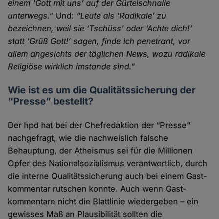
einem ‘Gott mit uns’ auf der Gürtel­schnalle
unterwegs.”
Und:
“Leute als ‘Radikale’ zu
bezeichnen, weil sie ‘Tschüss’ oder ‘Achte dich!’
statt ‘Grüß Gott!’ sagen, finde ich penetrant, vor
allem angesichts der täglichen News, wozu radikale
Religiöse wirklich imstande sind.”
Wie ist es um die Qualitätssicherung der
“Presse” bestellt?
Der hpd hat bei der Chefredaktion der “Presse”
nachge­fragt, wie die nachweislich falsche
Behauptung, der Atheismus sei für die Millionen
Opfer des National­sozialismus verant­wortlich, durch
die interne Qualitäts­sicherung auch bei einem Gast­
kommentar rutschen konnte. Auch wenn Gast­
kommentare nicht die Blatt­linie wieder­geben – ein
gewisses Maß an Plausibilität sollten die