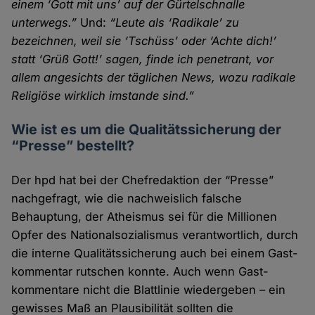
einem ‘Gott mit uns’ auf der Gürtel­schnalle
unterwegs.”
Und:
“Leute als ‘Radikale’ zu
bezeichnen, weil sie ‘Tschüss’ oder ‘Achte dich!’
statt ‘Grüß Gott!’ sagen, finde ich penetrant, vor
allem angesichts der täglichen News, wozu radikale
Religiöse wirklich imstande sind.”
Wie ist es um die Qualitätssicherung der
“Presse” bestellt?
Der hpd hat bei der Chefredaktion der “Presse”
nachge­fragt, wie die nachweislich falsche
Behauptung, der Atheismus sei für die Millionen
Opfer des National­sozialismus verant­wortlich, durch
die interne Qualitäts­sicherung auch bei einem Gast­
kommentar rutschen konnte. Auch wenn Gast­
kommentare nicht die Blatt­linie wieder­geben – ein
gewisses Maß an Plausibilität sollten die