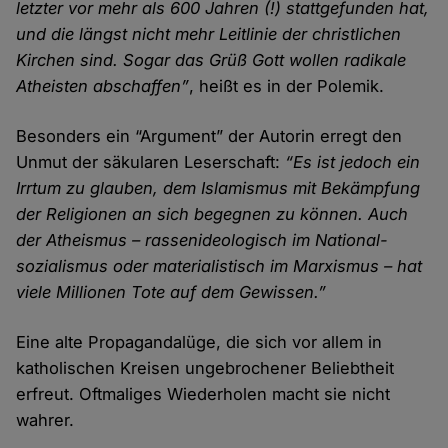
letzter vor mehr als 600 Jahren (!) statt­gefunden hat,
und die längst nicht mehr Leit­linie der christlichen
Kirchen sind. Sogar das Grüß Gott wollen radikale
Atheisten abschaffen”
, heißt es in der Polemik.
Besonders ein “Argument” der Autorin erregt den
Unmut der säkularen Leser­schaft:
“Es ist jedoch ein
Irr­tum zu glauben, dem Islamismus mit Bekämpfung
der Religionen an sich begegnen zu können. Auch
der Atheismus – rassen­ideologisch im National­
sozialismus oder materialistisch im Marxismus – hat
viele Millionen Tote auf dem Gewissen.”
Eine alte Propaganda­lüge, die sich vor allem in
katholischen Kreisen unge­brochener Beliebt­heit
erfreut. Oftmaliges Wieder­holen macht sie nicht
wahrer.