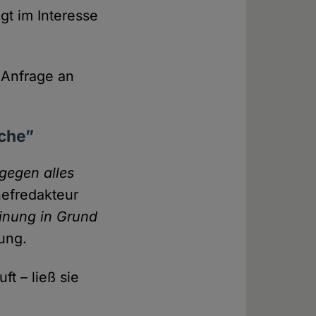
t im Interesse
e Anfrage an
iche”
 gegen alles
ef­redakteur
einung in Grund
gung.
ft – ließ sie