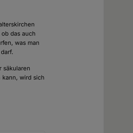
alterskirchen
, ob das auch
orfen, was man
darf.
r säkularen
 kann, wird sich