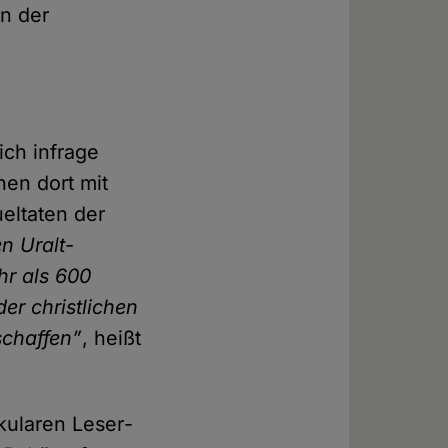
in der
ich infrage
hen dort mit
el­taten der
n Uralt-
hr als 600
der christlichen
schaffen”
, heißt
kularen Leser­