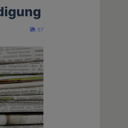
idigung
57