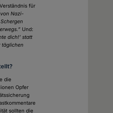
Verständnis für
 von Nazi­
e Schergen
terwegs.”
Und:
te dich!’ statt
r täglichen
ellt?
e die
lionen Opfer
äts­sicherung
ast­kommentare
tät sollten die