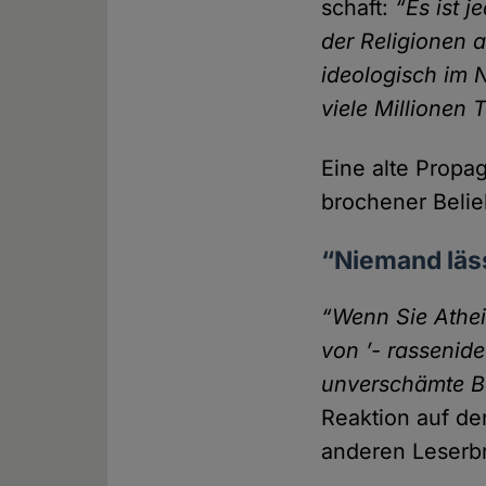
schaft:
“Es ist 
der Religionen 
ideologisch im N
viele Millionen
Eine alte Propag
brochener Belieb
“Niemand läss
“Wenn Sie Athei
von ’- rassenide
unver­schämte B
Reaktion auf de
anderen Leser­br