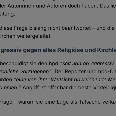
r Autorinnen und Autoren doch haben. Das lieg
eitung.
 diese Frage bislang nicht beantwortet – und di
irchen weitergeleitet.
ggressiv gegen alles Religiöse und Kirchl
t beschuldigt sie den hpd
“seit Jahren aggressiv
irchliche vorzu­gehen”
. Der Reporter und hpd-Ch
würden
“eine von ihrer Welt­sicht abweichende M
dammen.”
Angriff ist offenbar die beste Verteidi
Frage – warum sie eine Lüge als Tat­sache verkau