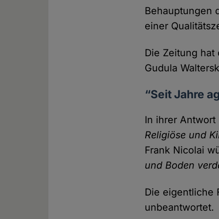
Behauptungen de
einer Qualitäts­z
Die Zeitung hat
Gudula Waltersk
“Seit Jahre a
In ihrer Antwor
Religiöse und K
Frank Nicolai 
und Boden ver
Die eigentliche 
unbeantwortet.