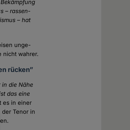
it Bekämpfung
s – rassen­
xismus – hat
reisen unge­
e nicht wahrer.
gen rücken”
r in die Nähe
ist das eine
t es in einer
 der Tenor in
gen.