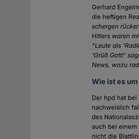
Gerhard Engelm
die heftigen Re
schergen rücken,
Hitlers waren mi
“Leute als ‘Radi
‘Grüß Gott!’ sag
News, wozu radi
Wie ist es um
Der hpd hat bei
nachweislich fa
des National­soz
auch bei einem
nicht die Blatt­