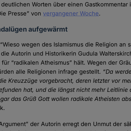
t deutlichen Worten über einen Gastkommentar 
Die Presse” von
vergangener Woche
.
ndalügen aufgewärmt
 “Wieso wegen des Islamismus die Religion an s
 die Autorin und Historikerin Gudula Walterskirc
 für “radikalen Atheismus” hält. Wegen der Gräu
ürden alle Religionen infrage gestellt.
“Da werde
e Kreuz­züge vorge­bracht, deren letzter vor me
gefunden hat, und die längst nicht mehr Leit­linie 
ogar das Grüß Gott wollen radikale Atheisten ab
k.
Argument” der Autorin erregt den Unmut der sä