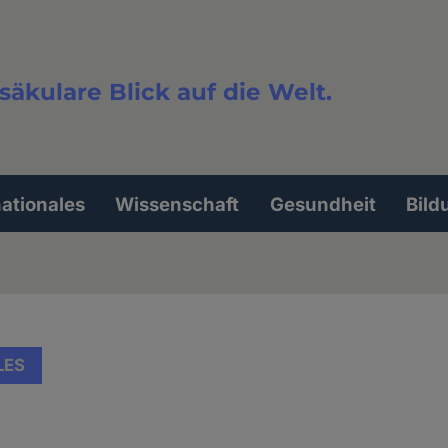
säkulare Blick auf die Welt.
extsuche
nationales
Wissenschaft
Gesundheit
Bild
LES