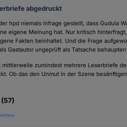
erbriefe abgedruckt
der hpd niemals infrage gestellt, dass Gudula W
ne eigene Meinung hat. Nur kritisch hinter­fragt
igene Fakten beinhaltet. Und die Frage aufge­w
als Gast­autor ungeprüft als Tatsache behaupten 
 mittler­weile zumindest mehrere Leser­briefe de
kt. Ob das den Unmut in der Szene besänftigen
e
(57)
mentare