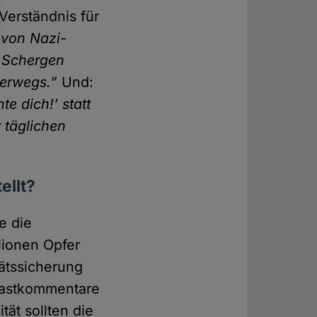
Verständnis für
 von Nazi­
e Schergen
terwegs.”
Und:
te dich!’ statt
r täglichen
ellt?
e die
lionen Opfer
äts­sicherung
ast­kommentare
tät sollten die