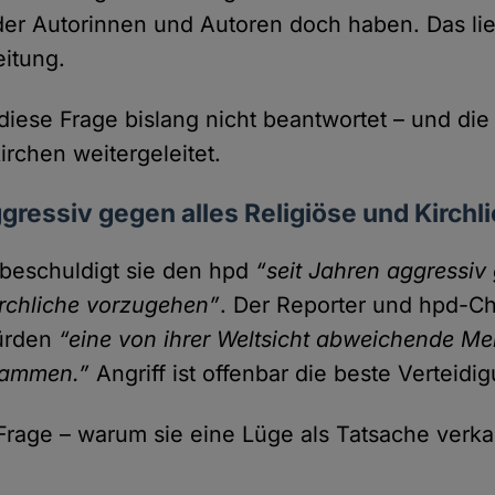
r Autorinnen und Autoren doch haben. Das lieg
eitung.
 diese Frage bislang nicht beantwortet – und di
irchen weitergeleitet.
ggressiv gegen alles Religiöse und Kirchl
t beschuldigt sie den hpd
“seit Jahren aggressiv
irchliche vorzu­gehen”
. Der Reporter und hpd-Ch
würden
“eine von ihrer Welt­sicht abweichende M
dammen.”
Angriff ist offenbar die beste Verteidi
Frage – warum sie eine Lüge als Tat­sache verkau