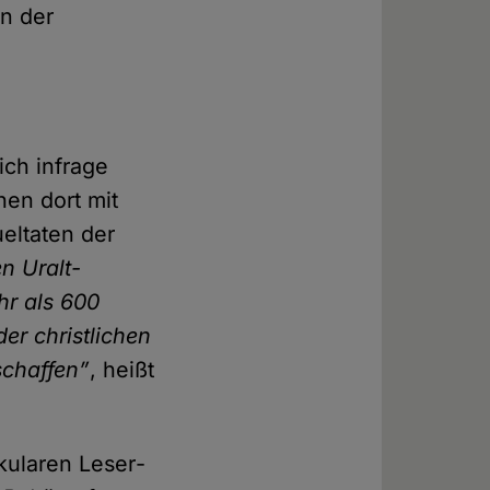
in der
ich infrage
hen dort mit
el­taten der
n Uralt-
hr als 600
der christlichen
schaffen”
, heißt
kularen Leser­