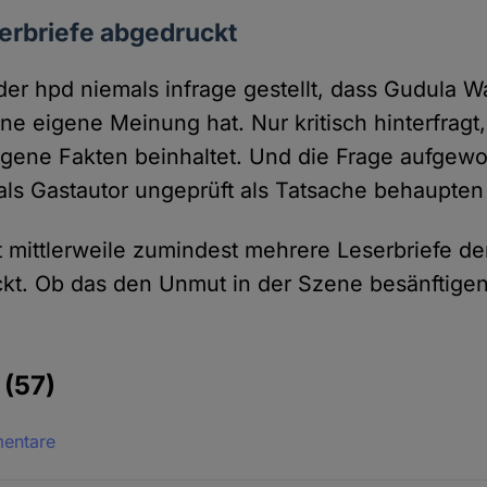
erbriefe abgedruckt
der hpd niemals infrage gestellt, dass Gudula W
ne eigene Meinung hat. Nur kritisch hinter­fragt
igene Fakten beinhaltet. Und die Frage aufge­w
als Gast­autor ungeprüft als Tatsache behaupten 
 mittler­weile zumindest mehrere Leser­briefe de
kt. Ob das den Unmut in der Szene besänftigen
e
(57)
mentare