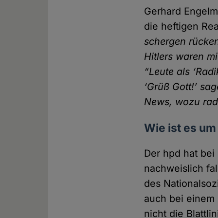
Gerhard Engelm
die heftigen Re
schergen rücken,
Hitlers waren mi
“Leute als ‘Radi
‘Grüß Gott!’ sag
News, wozu radi
Wie ist es um
Der hpd hat bei
nachweislich fa
des National­soz
auch bei einem
nicht die Blatt­