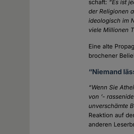
schaft:
“Es ist 
der Religionen 
ideologisch im N
viele Millionen
Eine alte Propag
brochener Belieb
“Niemand läss
“Wenn Sie Athei
von ’- rassenide
unver­schämte B
Reaktion auf de
anderen Leser­br