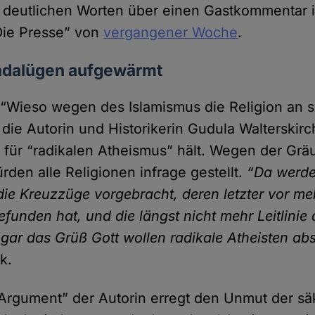
t deutlichen Worten über einen Gastkommentar 
Die Presse” von
vergangener Woche
.
ndalügen aufgewärmt
 “Wieso wegen des Islamismus die Religion an s
 die Autorin und Historikerin Gudula Walterskirc
 für “radikalen Atheismus” hält. Wegen der Gräu
ürden alle Religionen infrage gestellt.
“Da werde
e Kreuz­züge vorge­bracht, deren letzter vor me
gefunden hat, und die längst nicht mehr Leit­linie 
ogar das Grüß Gott wollen radikale Atheisten ab
k.
Argument” der Autorin erregt den Unmut der sä