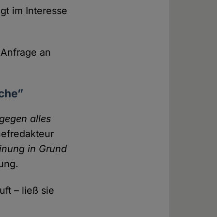
t im Interesse
e Anfrage an
iche”
 gegen alles
ef­redakteur
einung in Grund
gung.
ft – ließ sie