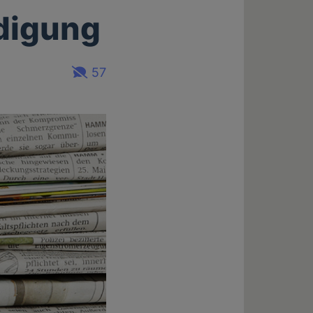
idigung
57