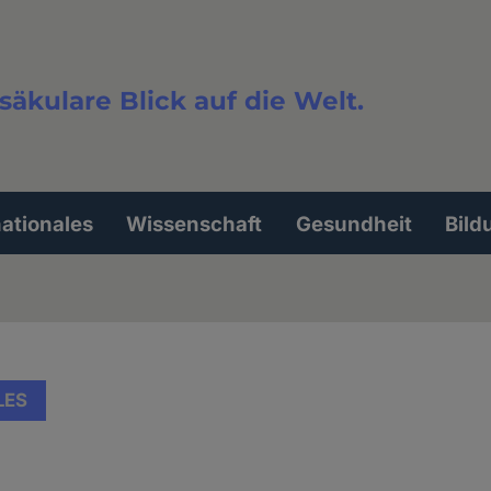
säkulare Blick auf die Welt.
extsuche
nationales
Wissenschaft
Gesundheit
Bild
LES