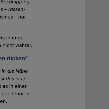
it Bekämpfung
s – rassen­
xismus – hat
reisen unge­
e nicht wahrer.
gen rücken”
r in die Nähe
ist das eine
t es in einer
 der Tenor in
gen.