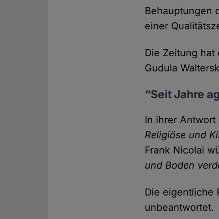
Behauptungen de
einer Qualitäts­z
Die Zeitung hat
Gudula Waltersk
“Seit Jahre a
In ihrer Antwor
Religiöse und K
Frank Nicolai 
und Boden ver
Die eigentliche 
unbeantwortet.