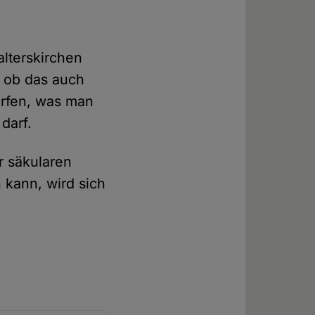
alterskirchen
, ob das auch
orfen, was man
darf.
r säkularen
 kann, wird sich