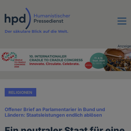
Direkt
zum
Inhalt
Menu
Der säkulare Blick auf die Welt.
Anzeige
Advertising
vor
Inhalt
RELIGIONEN
Offener Brief an Parlamentarier in Bund und
Ländern: Staatsleistungen endlich ablösen
Ein neutraler Staat für eine