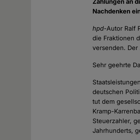
Zahlungen an di
Nachdenken ei
hpd-
Autor Ralf
die Fraktionen 
versenden. Der
Sehr geehrte D
Staatsleistunge
deutschen Polit
tut dem gesells
Kramp-Karrenbau
Steuerzahler, ge
Jahrhunderts, ge