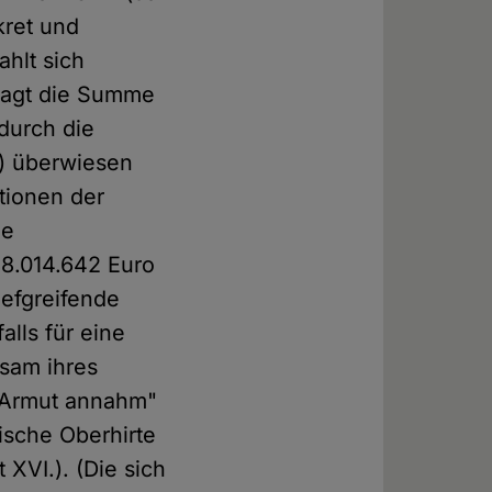
kret und
hlt sich
 sagt die Summe
durch die
) überwiesen
ationen der
ie
8.014.642 Euro
iefgreifende
alls für eine
hsam ihres
e Armut annahm"
ische Oberhirte
XVI.). (Die sich