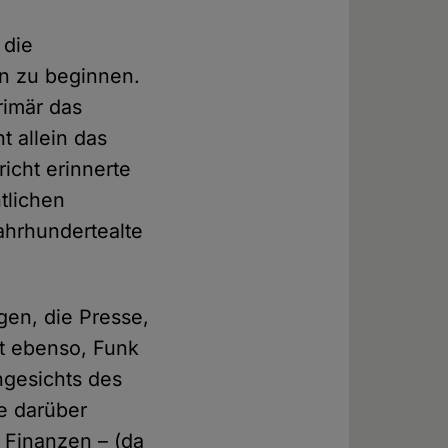
 die
en zu beginnen.
imär das
t allein das
icht erinnerte
tlichen
jahrhundertealte
gen, die Presse,
t ebenso, Funk
ngesichts des
e darüber
 Finanzen – (da