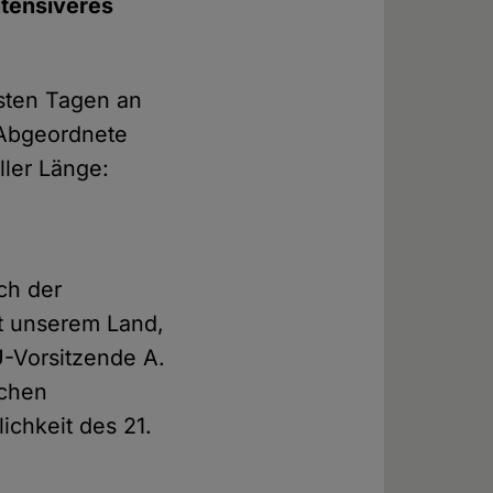
ntensiveres
hsten Tagen an
 Abgeordnete
ller Länge:
ich der
ut unserem Land,
U-Vorsitzende A.
schen
ichkeit des 21.