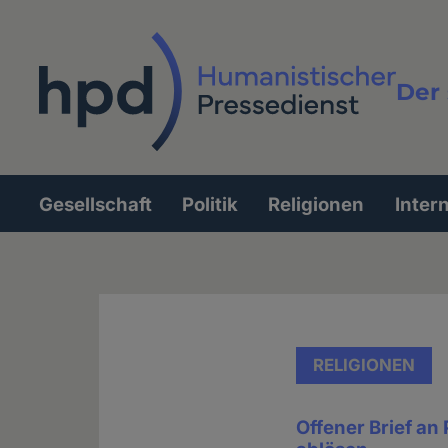
Direkt
zum
Inhalt
Der 
Vollt
Gesellschaft
Politik
Religionen
Inter
Hauptnavigation
RELIGIONEN
Offener Brief an