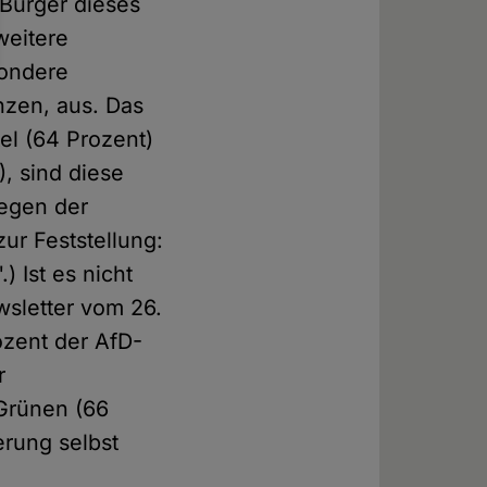
 Bürger dieses
weitere
sondere
anzen, aus. Das
el (64 Prozent)
), sind diese
iegen der
zur Feststellung:
) Ist es nicht
sletter vom 26.
ozent der AfD-
r
 Grünen (66
erung selbst