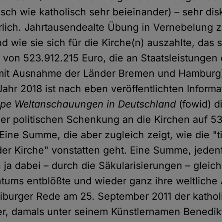
sch wie katholisch sehr beieinander) – sehr dis
lich. Jahrtausendealte Übung in Vernebelung za
nd wie sie sich für die Kirche(n) auszahlte, das
 von 523.912.215 Euro, die an Staatsleistungen 
mit Ausnahme der Länder Bremen und Hamburg
Jahr 2018 ist nach eben veröffentlichten Inform
pe Weltanschauungen in Deutschland
(fowid) d
r politischen Schenkung an die Kirchen auf 53
Eine Summe, die aber zugleich zeigt, wie die "t
der Kirche" vonstatten geht. Eine Summe, jedenf
h ja dabei – durch die Säkularisierungen – gleic
htums entblößte und wieder ganz ihre weltlich
reiburger Rede am 25. September 2011 der kathol
r, damals unter seinem Künstlernamen Benedikt 