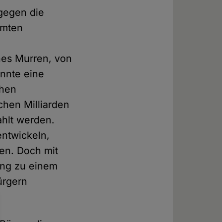
 gegen die
amten
enes Murren, von
önnte eine
chen
chen Milliarden
ahlt werden.
entwickeln,
fen. Doch mit
ung zu einem
ürgern