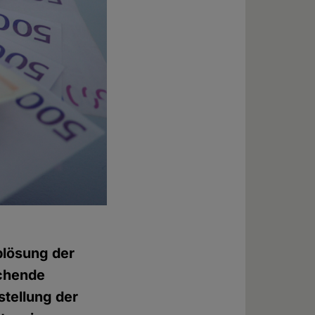
blösung der
echende
nstellung der