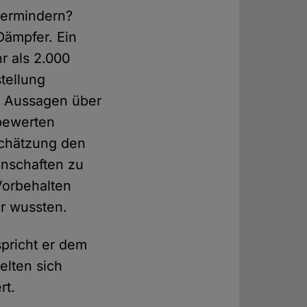
 vermindern?
Dämpfer. Ein
r als 2.000
tellung
5 Aussagen über
 bewerten
nschätzung den
enschaften zu
Vorbehalten
r wussten.
pricht er dem
elten sich
rt.