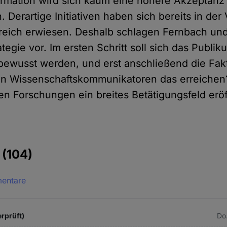
formation wird sich kaum eine höhere Akzeptanz
. Derartige Initiativen haben sich bereits in de
greich erwiesen. Deshalb schlagen Fernbach un
tegie vor. Im ersten Schritt soll sich das Publi
ewusst werden, und erst anschließend die Fak
n Wissenschaftskommunikatoren das erreichen
gen Forschungen ein breites Betätigungsfeld erö
e
(104)
mentare
rprüft)
Do.