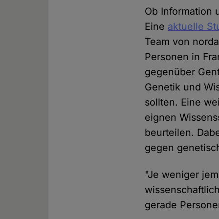
Ob Information 
Eine
aktuelle St
Team von norda
Personen in Fra
gegenüber Gente
Genetik und Wis
sollten. Eine w
eignen Wissens
beurteilen. Dab
gegen genetisc
"Je weniger jem
wissenschaftlic
gerade Personen