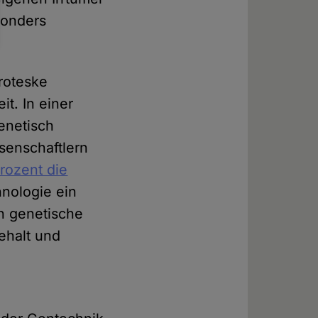
sonders
roteske
t. In einer
enetisch
ssenschaftlern
rozent die
nologie ein
h genetische
ehalt und