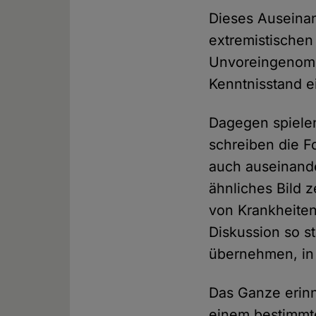
Dieses Auseinan
extremistischen
Unvoreingenomm
Kenntnisstand e
Dagegen spielen
schreiben die F
auch auseinande
ähnliches Bild 
von Krankheiten
Diskussion so st
übernehmen, in 
Das Ganze erin
einem bestimmte