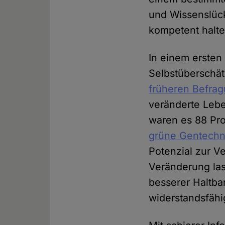
und Wissenslüc
kompetent halte
In einem erste
Selbstüberschät
früheren Befra
veränderte Lebe
waren es 88 Pro
grüne Gentechn
Potenzial zur V
Veränderung las
besserer Haltba
widerstandsfähi