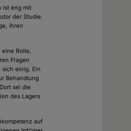
ist eng mit
utor der Studie.
e, ihren
 eine Rolle,
eren Fragen
sich einig. Ein
 zur Behandlung
ort sei die
ition des Lagers
Inkompetenz auf
eigenen Irrtümer