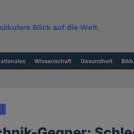
säkulare Blick auf die Welt.
extsuche
nationales
Wissenschaft
Gesundheit
Bild
T
hnik-Gegner: Schle