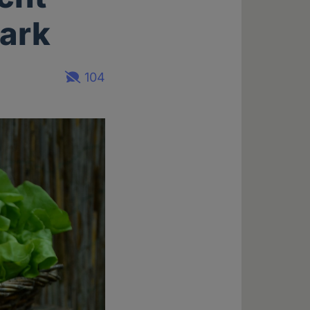
tark
104