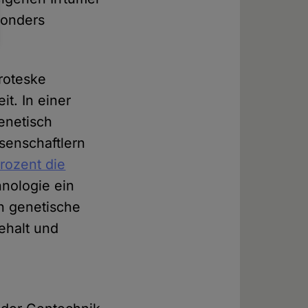
sonders
roteske
t. In einer
enetisch
ssenschaftlern
rozent die
nologie ein
h genetische
ehalt und