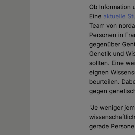
Ob Information 
Eine
aktuelle St
Team von norda
Personen in Fra
gegenüber Gente
Genetik und Wis
sollten. Eine w
eignen Wissens
beurteilen. Dab
gegen genetisc
"Je weniger jem
wissenschaftlic
gerade Personen