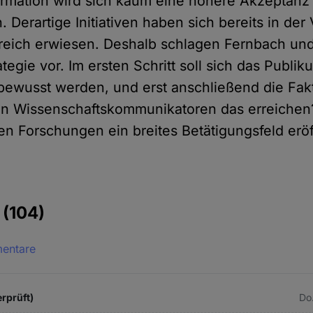
formation wird sich kaum eine höhere Akzeptanz
. Derartige Initiativen haben sich bereits in de
greich erwiesen. Deshalb schlagen Fernbach un
tegie vor. Im ersten Schritt soll sich das Publi
ewusst werden, und erst anschließend die Fak
n Wissenschaftskommunikatoren das erreichen
gen Forschungen ein breites Betätigungsfeld erö
e
(104)
mentare
rprüft)
Do.