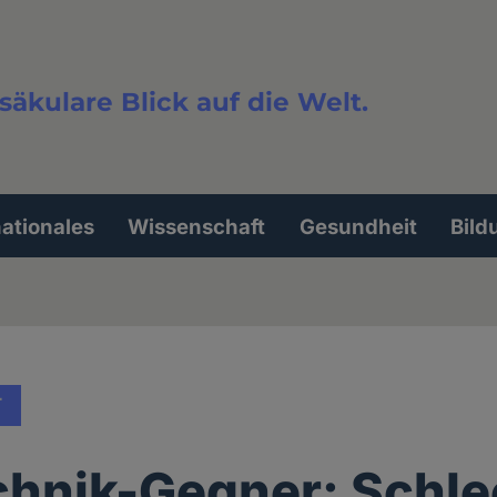
säkulare Blick auf die Welt.
extsuche
nationales
Wissenschaft
Gesundheit
Bild
T
hnik-Gegner: Schle