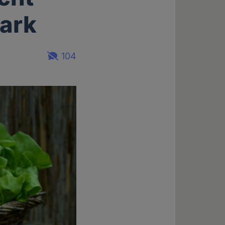
tark
104