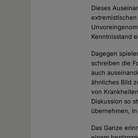
Dieses Auseinan
extremistischen
Unvoreingenomm
Kenntnisstand e
Dagegen spielen
schreiben die F
auch auseinande
ähnliches Bild 
von Krankheiten
Diskussion so st
übernehmen, in 
Das Ganze erin
einem bestimmte