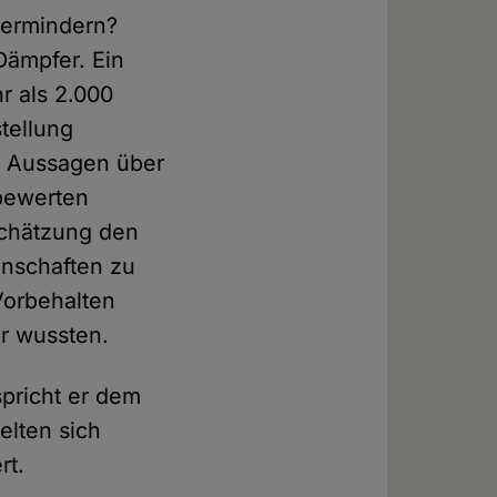
 vermindern?
Dämpfer. Ein
r als 2.000
tellung
5 Aussagen über
 bewerten
nschätzung den
enschaften zu
Vorbehalten
r wussten.
pricht er dem
elten sich
rt.