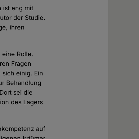
ist eng mit
utor der Studie.
e, ihren
 eine Rolle,
eren Fragen
sich einig. Ein
 zur Behandlung
ort sei die
ition des Lagers
Inkompetenz auf
eigenen Irrtümer