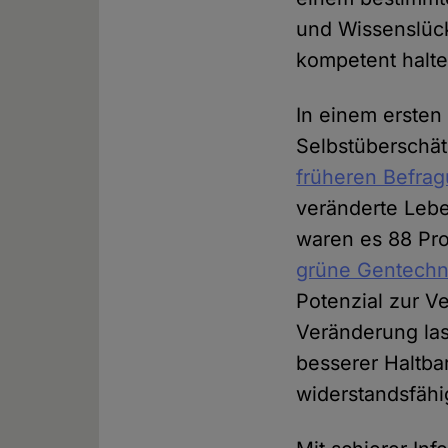
und Wissenslüc
kompetent halte
In einem erste
Selbstüberschät
früheren Befra
veränderte Lebe
waren es 88 Pro
grüne Gentechn
Potenzial zur V
Veränderung las
besserer Haltba
widerstandsfähi