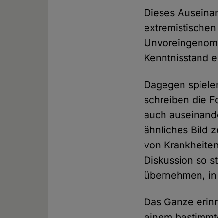
Dieses Auseinan
extremistischen
Unvoreingenomm
Kenntnisstand e
Dagegen spielen
schreiben die F
auch auseinande
ähnliches Bild 
von Krankheiten
Diskussion so st
übernehmen, in 
Das Ganze erin
einem bestimmte