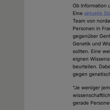
Ob Information 
Eine
aktuelle St
Team von norda
Personen in Fra
gegenüber Gente
Genetik und Wis
sollten. Eine w
eignen Wissens
beurteilen. Dab
gegen genetisc
"Je weniger jem
wissenschaftlic
gerade Personen