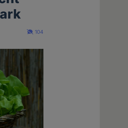
tark
104