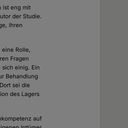
ist eng mit
utor der Studie.
e, ihren
 eine Rolle,
eren Fragen
sich einig. Ein
 zur Behandlung
ort sei die
ition des Lagers
Inkompetenz auf
eigenen Irrtümer