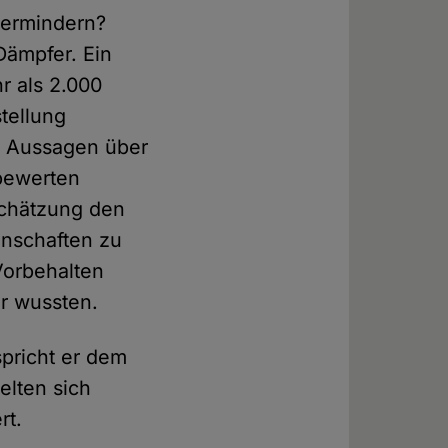
 vermindern?
Dämpfer. Ein
r als 2.000
tellung
5 Aussagen über
 bewerten
nschätzung den
enschaften zu
Vorbehalten
r wussten.
pricht er dem
elten sich
rt.