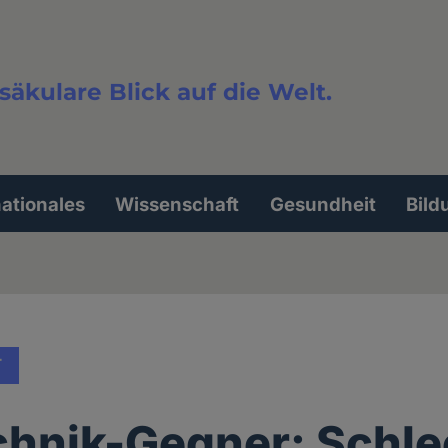
säkulare Blick auf die Welt.
extsuche
nationales
Wissenschaft
Gesundheit
Bild
T
hnik-Gegner: Schle