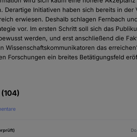
formation wird sich kaum eine höhere Akzeptanz
. Derartige Initiativen haben sich bereits in de
greich erwiesen. Deshalb schlagen Fernbach un
tegie vor. Im ersten Schritt soll sich das Publi
ewusst werden, und erst anschließend die Fak
n Wissenschaftskommunikatoren das erreichen
gen Forschungen ein breites Betätigungsfeld erö
e
(104)
mentare
rprüft)
Do.