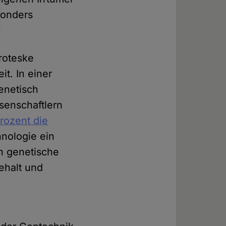
sonders
roteske
t. In einer
enetisch
ssenschaftlern
rozent die
nologie ein
h genetische
ehalt und