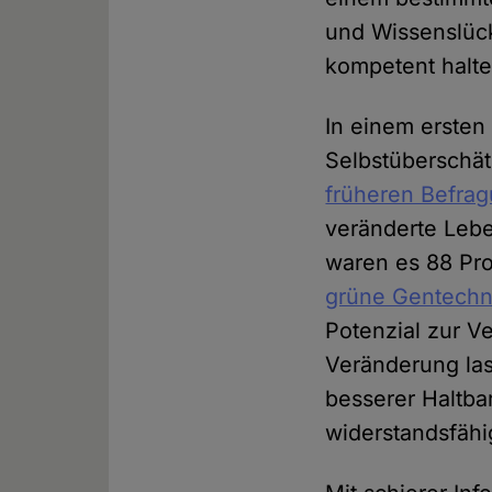
und Wissenslüc
kompetent halte
In einem erste
Selbstüberschät
früheren Befra
veränderte Lebe
waren es 88 Pro
grüne Gentechn
Potenzial zur V
Veränderung las
besserer Haltba
widerstandsfähi