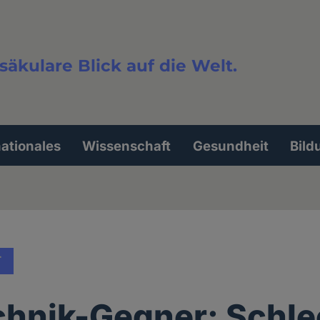
säkulare Blick auf die Welt.
extsuche
nationales
Wissenschaft
Gesundheit
Bild
T
hnik-Gegner: Schle