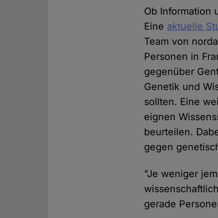
Ob Information 
Eine
aktuelle St
Team von norda
Personen in Fra
gegenüber Gente
Genetik und Wis
sollten. Eine w
eignen Wissens
beurteilen. Dab
gegen genetisc
"Je weniger jem
wissenschaftlic
gerade Personen