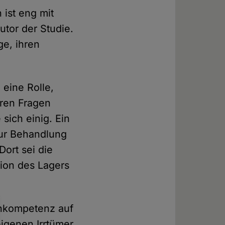
ist eng mit
utor der Studie.
e, ihren
 eine Rolle,
eren Fragen
sich einig. Ein
 zur Behandlung
ort sei die
ition des Lagers
Inkompetenz auf
eigenen Irrtümer