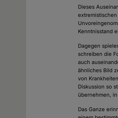
Dieses Auseinan
extremistischen
Unvoreingenomm
Kenntnisstand e
Dagegen spielen
schreiben die F
auch auseinande
ähnliches Bild 
von Krankheiten
Diskussion so st
übernehmen, in 
Das Ganze erin
einem bestimmte