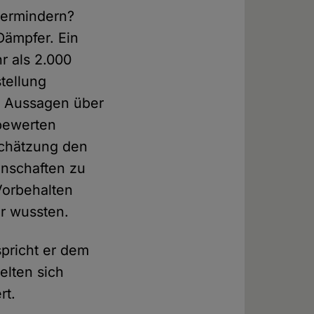
 vermindern?
Dämpfer. Ein
r als 2.000
tellung
5 Aussagen über
 bewerten
nschätzung den
enschaften zu
Vorbehalten
r wussten.
pricht er dem
elten sich
rt.