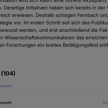
formation wird sich kaum eine höhere Akzeptanz
. Derartige Initiativen haben sich bereits in de
greich erwiesen. Deshalb schlagen Fernbach un
tegie vor. Im ersten Schritt soll sich das Publi
ewusst werden, und erst anschließend die Fak
n Wissenschaftskommunikatoren das erreichen
gen Forschungen ein breites Betätigungsfeld erö
e
(104)
mentare
rprüft)
Do.