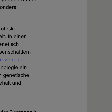
sonders
roteske
t. In einer
enetisch
ssenschaftlern
rozent die
nologie ein
h genetische
ehalt und