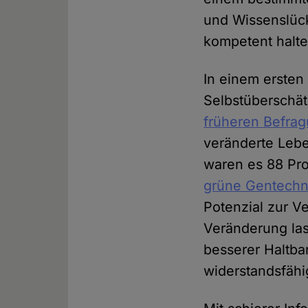
und Wissenslüc
kompetent halte
In einem erste
Selbstüberschät
früheren Befra
veränderte Lebe
waren es 88 Pro
grüne Gentechn
Potenzial zur V
Veränderung las
besserer Haltba
widerstandsfähi