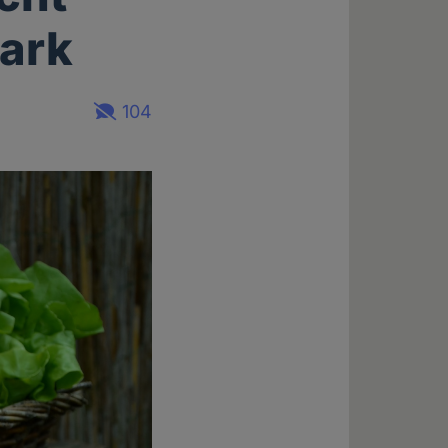
tark
104