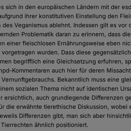
es sich in den europäischen Ländern mit der es
ufgrund ihrer konstitutiven Einstellung den Fl
 des Veganismus ablehnt. Indessen gilt es vor
rternden Problematik daran zu erinnern, dass d
n einer fleischlosen Ernährungsweise eben nich
l vorgetragen wurden. Dass diese gegensätzlic
en begrifflich eine Gleichsetzung erfuhren, s
hpd-Kommentaren auch hier für deren Missacht
n Vernunftgebrauchs. Bekanntlich muss eine gle
inem sozialen Thema nicht auf identischen Ur
er ersichtlich, auch grundlegende Differenzen g
für die erwähnte tierethische Diskussion, wobei 
weils Differenzen gibt, man sich aber hinsichtl
ierrechten ähnlich positioniert.