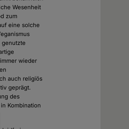
liche Wesenheit
hpd zum
auf eine solche
 Veganismus
s genutzte
artige
 immer wieder
ten
ch auch religiös
tiv geprägt.
gung des
 in Kombination