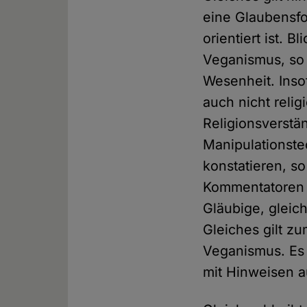
eine Glaubensfo
orientiert ist. 
Veganismus, so g
Wesenheit. Ins
auch nicht reli
Religionsverstä
Manipulationst
konstatieren, s
Kommentatoren al
Gläubige, gleich
Gleiches gilt zu
Veganismus. Es 
mit Hinweisen a