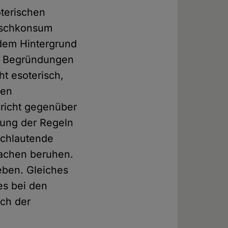
oterischen
eischkonsum
 dem Hintergrund
ie Begründungen
t esoterisch,
hen
pricht gegenüber
ung der Regeln
ichlautende
sachen beruhen.
eben. Gleiches
es bei den
ich der