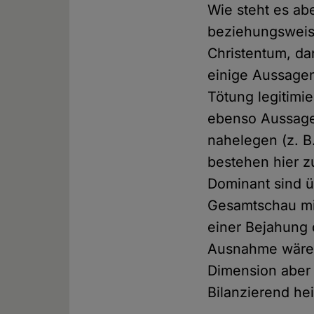
Wie steht es ab
beziehungsweis
Christentum, dan
einige Aussagen
Tötung legitimier
ebenso Aussage
nahelegen (z. B.
bestehen hier 
Dominant sind ü
Gesamtschau mit
einer Bejahung
Ausnahme wäre 
Dimension aber n
Bilanzierend he