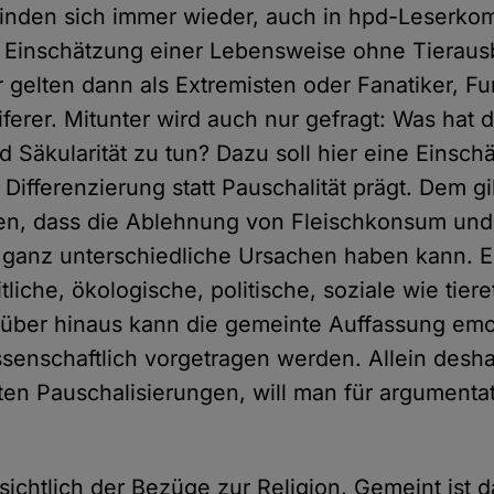
inden sich immer wieder, auch in hpd-Leserko
 Einschätzung einer Lebensweise ohne Tieraus
gelten dann als Extremisten oder Fanatiker, F
ferer. Mitunter wird auch nur gefragt: Was hat d
Säkularität zu tun? Dazu soll hier eine Einschä
ifferenzierung statt Pauschalität prägt. Dem gi
en, dass die Ablehnung von Fleischkonsum und
ganz unterschiedliche Ursachen haben kann. Es
liche, ökologische, politische, soziale wie tie
ber hinaus kann die gemeinte Auffassung emoti
issenschaftlich vorgetragen werden. Allein desh
ten Pauschalisierungen, will man für argumentati
nsichtlich der Bezüge zur Religion. Gemeint ist 