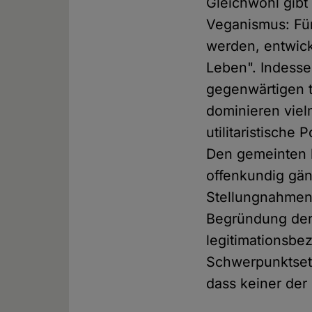
Gleichwohl gibt 
Veganismus: Für
werden, entwick
Leben". Indesse
gegenwärtigen t
dominieren viel
utilitaristische
Den gemeinten h
offenkundig gän
Stellungnahmen 
Begründung der 
legitimationsbe
Schwerpunktsetz
dass keiner de