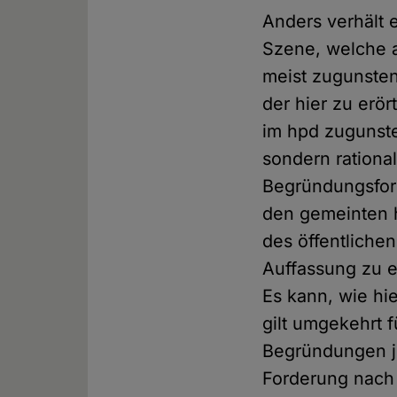
Anders verhält 
Szene, welche a
meist zugunsten
der hier zu erö
im hpd zugunste
sondern rationa
Begründungsform
den gemeinten 
des öffentliche
Auffassung zu e
Es kann, wie hi
gilt umgekehrt 
Begründungen je
Forderung nach T