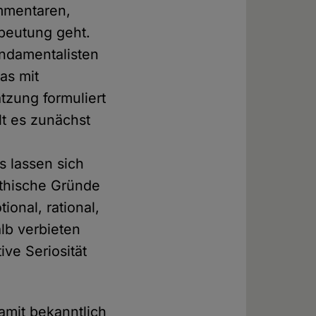
mmentaren,
beutung geht.
undamentalisten
as mit
tzung formuliert
lt es zunächst
 lassen sich
rethische Gründe
onal, rational,
alb verbieten
ve Seriosität
damit bekanntlich