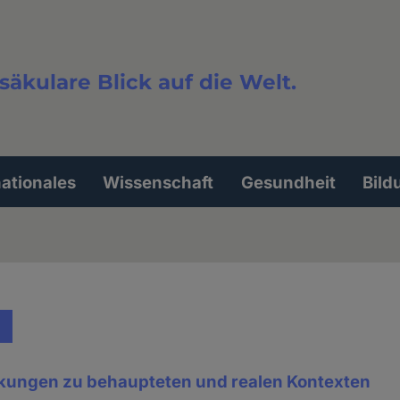
säkulare Blick auf die Welt.
extsuche
nationales
Wissenschaft
Gesundheit
Bild
kungen zu behaupteten und realen Kontexten