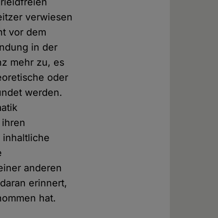
rleidfreien
eitzer verwiesen
ht vor dem
ndung in der
nz mehr zu, es
eoretische oder
ründet werden.
atik
 ihren
inhaltliche
e
 einer anderen
daran erinnert,
rnommen hat.