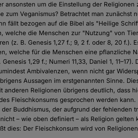
er ansonsten um die Einstellung der Religionen 
e zum Veganismus? Betrachtet man zunächst n
n fällt bezogen auf die Bibel als "Heilige Schrift
, welche die Menschen zur "Nutzung" von Tiere
en (z. B. Genesis 1,27 f.; 9, 2 f. oder 8, 20 f.). 
n, welche für die Menschen eine pflanzliche 
 Genesis 1,29 f.; Numeri 11,33, Daniel 1, 11–17)
zumindest Ambivalenzen, wenn nicht gar Widers
brigens Aussagen im erstgenannten Sinne. Dies
 anderen Religionen übrigens deutlich, dass hi
 des Fleischkonsums gesprochen werden kann. E
der Buddhismus, der aufgrund der fehlenden 
icht – wie oben definiert – als Religion gelten 
ißt dies: Der Fleischkonsum wird von Religionen