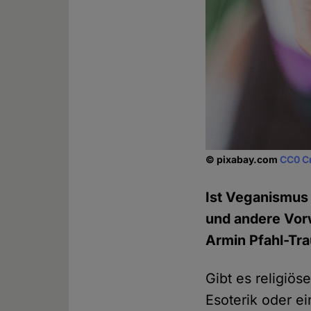
© pixabay.com
CC0 C
Ist Veganismus 
und andere Vorw
Armin Pfahl-Tr
Gibt es religiö
Esoterik oder ei