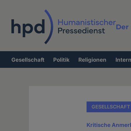
Direkt
zum
Inhalt
Der 
Vollt
Gesellschaft
Politik
Religionen
Inter
Hauptnavigation
GESELLSCHAFT
Kritische Anmer