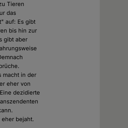
zu Tieren
ur das
" auf: Es gibt
n bis hin zur
Es gibt aber
Nahrungsweise
. Demnach
prüche.
 macht in der
er eher von
ine dezidierte
transzendenten
kann.
 eher bejaht.