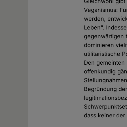
Gleichwohl gibt 
Veganismus: Für
werden, entwick
Leben". Indesse
gegenwärtigen t
dominieren viel
utilitaristische
Den gemeinten h
offenkundig gän
Stellungnahmen 
Begründung der 
legitimationsbe
Schwerpunktsetz
dass keiner de