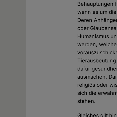
Behauptungen f
wenn es um die
Deren Anhänger 
oder Glaubensei
Humanismus und 
werden, welche D
vorauszuschick
Tierausbeutung 
dafür gesundheit
ausmachen. Darü
religiös oder w
sich die erwähn
stehen.
Gleiches gilt hi