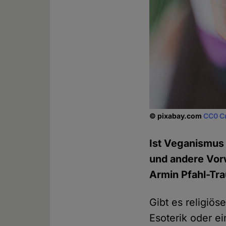
© pixabay.com
CC0 C
Ist Veganismus 
und andere Vorw
Armin Pfahl-Tr
Gibt es religiö
Esoterik oder ei