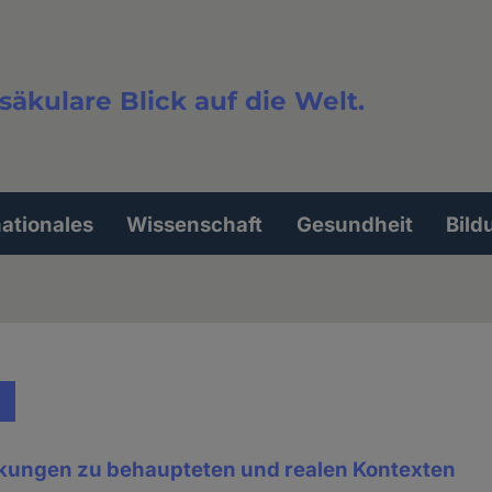
säkulare Blick auf die Welt.
extsuche
nationales
Wissenschaft
Gesundheit
Bild
kungen zu behaupteten und realen Kontexten