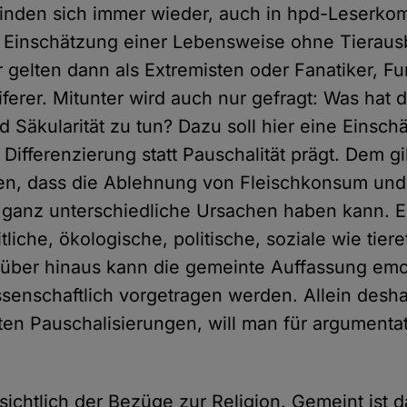
inden sich immer wieder, auch in hpd-Leserko
 Einschätzung einer Lebensweise ohne Tieraus
gelten dann als Extremisten oder Fanatiker, F
ferer. Mitunter wird auch nur gefragt: Was hat d
Säkularität zu tun? Dazu soll hier eine Einschä
ifferenzierung statt Pauschalität prägt. Dem gi
en, dass die Ablehnung von Fleischkonsum und
ganz unterschiedliche Ursachen haben kann. Es
liche, ökologische, politische, soziale wie tie
ber hinaus kann die gemeinte Auffassung emoti
issenschaftlich vorgetragen werden. Allein desh
ten Pauschalisierungen, will man für argumentati
nsichtlich der Bezüge zur Religion. Gemeint ist 