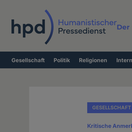
Direkt
zum
Inhalt
Der 
Vollt
Gesellschaft
Politik
Religionen
Inter
Hauptnavigation
GESELLSCHAFT
Kritische Anmer