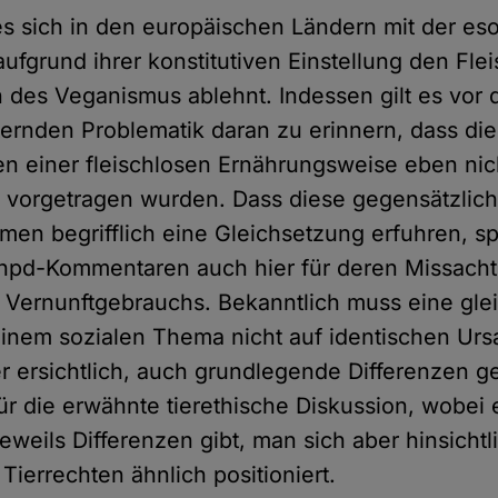
es sich in den europäischen Ländern mit der es
ufgrund ihrer konstitutiven Einstellung den Fl
 des Veganismus ablehnt. Indessen gilt es vor
rternden Problematik daran zu erinnern, dass d
n einer fleischlosen Ernährungsweise eben nich
l vorgetragen wurden. Dass diese gegensätzlic
en begrifflich eine Gleichsetzung erfuhren, s
hpd-Kommentaren auch hier für deren Missacht
n Vernunftgebrauchs. Bekanntlich muss eine gle
inem sozialen Thema nicht auf identischen Ur
er ersichtlich, auch grundlegende Differenzen g
für die erwähnte tierethische Diskussion, wobei 
weils Differenzen gibt, man sich aber hinsichtl
ierrechten ähnlich positioniert.