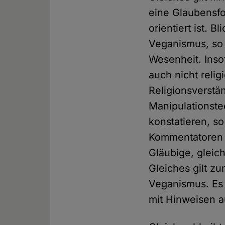
eine Glaubensfo
orientiert ist. 
Veganismus, so g
Wesenheit. Ins
auch nicht reli
Religionsverstä
Manipulationst
konstatieren, s
Kommentatoren al
Gläubige, gleich
Gleiches gilt zu
Veganismus. Es 
mit Hinweisen a