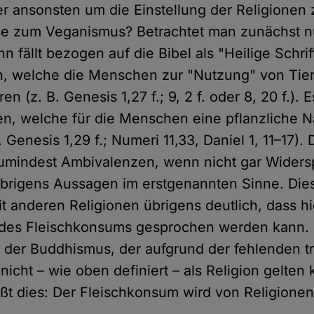
er ansonsten um die Einstellung der Religionen 
e zum Veganismus? Betrachtet man zunächst n
n fällt bezogen auf die Bibel als "Heilige Schrift
, welche die Menschen zur "Nutzung" von Tiere
en (z. B. Genesis 1,27 f.; 9, 2 f. oder 8, 20 f.). 
n, welche für die Menschen eine pflanzliche 
 Genesis 1,29 f.; Numeri 11,33, Daniel 1, 11–17)
zumindest Ambivalenzen, wenn nicht gar Widers
brigens Aussagen im erstgenannten Sinne. Dies
 anderen Religionen übrigens deutlich, dass hi
 des Fleischkonsums gesprochen werden kann. E
der Buddhismus, der aufgrund der fehlenden 
icht – wie oben definiert – als Religion gelten 
ißt dies: Der Fleischkonsum wird von Religionen