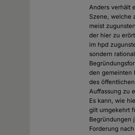
Anders verhält 
Szene, welche a
meist zugunsten
der hier zu erö
im hpd zugunste
sondern rationa
Begründungsform
den gemeinten 
des öffentliche
Auffassung zu e
Es kann, wie hi
gilt umgekehrt 
Begründungen je
Forderung nach T