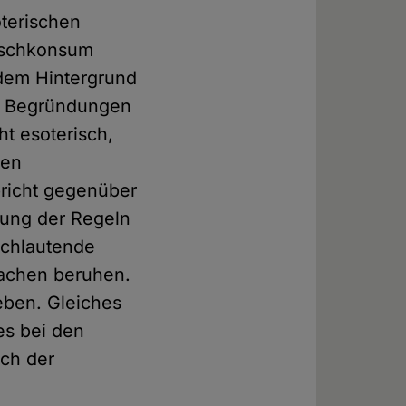
oterischen
eischkonsum
 dem Hintergrund
ie Begründungen
t esoterisch,
hen
pricht gegenüber
ung der Regeln
ichlautende
sachen beruhen.
eben. Gleiches
es bei den
ich der