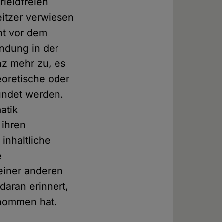
rleidfreien
eitzer verwiesen
ht vor dem
ndung in der
nz mehr zu, es
eoretische oder
ründet werden.
atik
 ihren
inhaltliche
e
 einer anderen
daran erinnert,
rnommen hat.