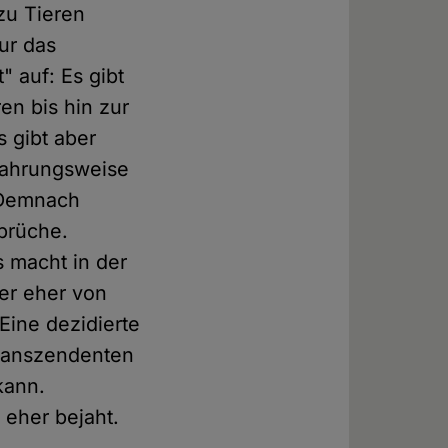
zu Tieren
ur das
" auf: Es gibt
n bis hin zur
Es gibt aber
Nahrungsweise
. Demnach
prüche.
 macht in der
er eher von
ine dezidierte
transzendenten
kann.
 eher bejaht.