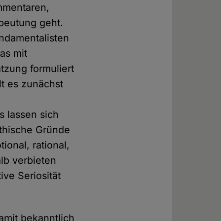
mmentaren,
beutung geht.
undamentalisten
as mit
tzung formuliert
lt es zunächst
 lassen sich
rethische Gründe
onal, rational,
alb verbieten
ve Seriosität
damit bekanntlich