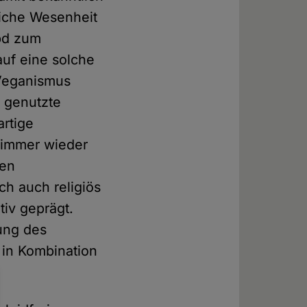
liche Wesenheit
hpd zum
auf eine solche
 Veganismus
s genutzte
artige
 immer wieder
ten
ch auch religiös
tiv geprägt.
gung des
 in Kombination