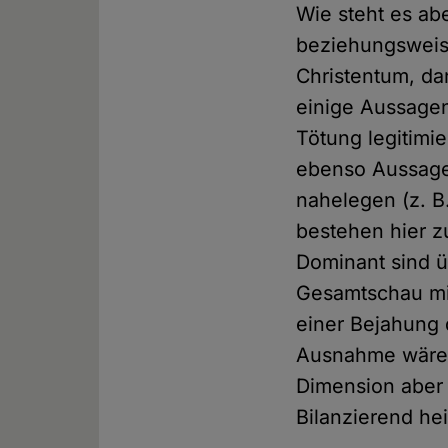
Wie steht es ab
beziehungsweis
Christentum, dan
einige Aussagen
Tötung legitimier
ebenso Aussage
nahelegen (z. B.
bestehen hier 
Dominant sind ü
Gesamtschau mit
einer Bejahung
Ausnahme wäre 
Dimension aber n
Bilanzierend he