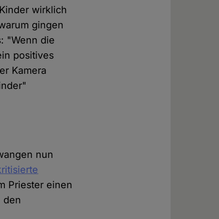
inder wirklich
 warum gingen
us: "Wenn die
in positives
der Kamera
inder"
zwangen nun
itisierte
m Priester einen
n den