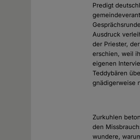
Predigt deutsch
gemeindeverantw
Gesprächsrunde 
Ausdruck verle
der Priester, d
erschien, weil i
eigenen Interv
Teddybären übe
gnädigerweise ni
Zurkuhlen betont
den Missbrauchs
wundere, warum 