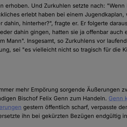
 erhoben. Und Zurkuhlen setzte nach: "Wenn K
ckliches erlebt haben bei einem Jugendkaplan,
 dahin, hinterher?", fragte er. Er folgerte dara
der dahin gingen, hatten sie ja offenbar auch e
em Mann". Insgesamt, so Zurkuhlens vor laufen
g, sei "es vielleicht nicht so tragisch für die K
 immer mehr Empörung sorgende Äußerungen 
ndigen Bischof Felix Genn zum Handeln.
Genn kr
ßerungen
gestern öffentlich scharf, verpasste de
rsetzte ihn bei gekürzten Bezügen endgültig i