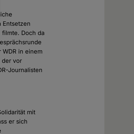
liche
m Entsetzen
filmte. Doch da
 Gesprächsrunde
der WDR in einem
 der vor
DR-Journalisten
lidarität mit
ss er sich
e