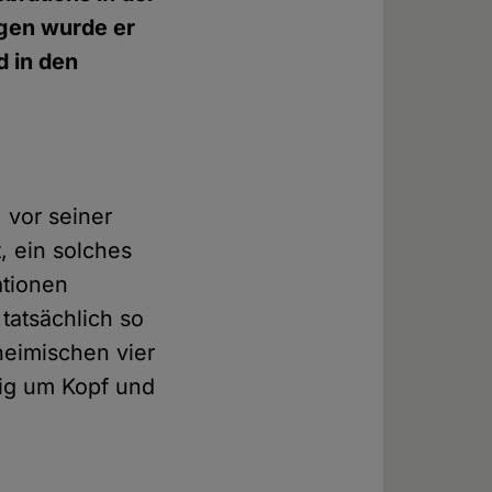
gen wurde er
 in den
 vor seiner
, ein solches
ationen
tatsächlich so
 heimischen vier
tig um Kopf und