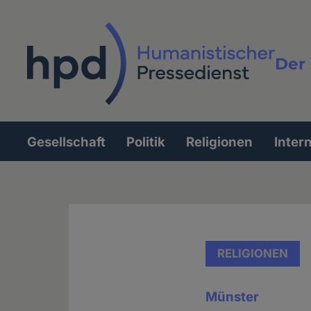
Direkt
zum
Inhalt
Der 
Vollt
Gesellschaft
Politik
Religionen
Inter
Hauptnavigation
RELIGIONEN
Münster