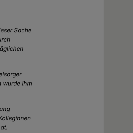
dieser Sache
urch
säglichen
elsorger
em wurde ihm
gung
Kolleginnen
at.