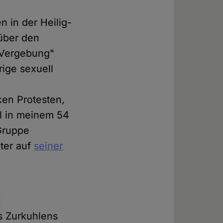
n in der Heilig-
 über den
"Vergebung"
rige sexuell
ken Protesten,
al in meinem 54
 Gruppe
äter auf
seiner
s Zurkuhlens