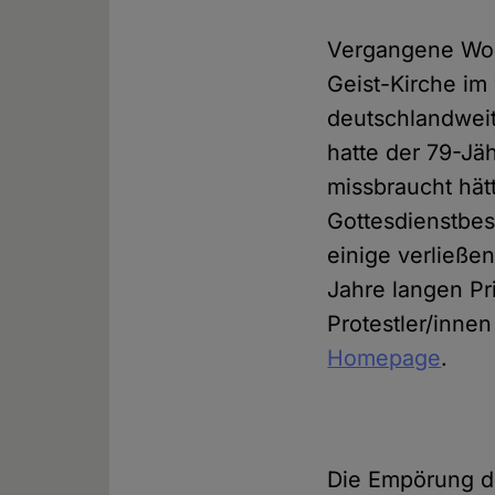
Vergangene Woch
Geist-Kirche im
deutschlandweit
hatte der 79-Jäh
missbraucht hät
Gottesdienstbes
einige verließe
Jahre langen Pr
Protestler/inne
Homepage
.
Die Empörung de