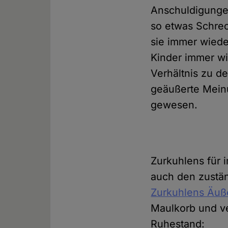
Anschuldigungen
so etwas Schre
sie immer wieder
Kinder immer wie
Verhältnis zu d
geäußerte Meinun
gewesen.
Zurkuhlens für
auch den zustä
Zurkuhlens Äu
Maulkorb und ve
Ruhestand: