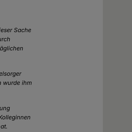
dieser Sache
urch
säglichen
elsorger
em wurde ihm
gung
Kolleginnen
at.