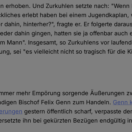
 erhoben. Und Zurkuhlen setzte nach: "Wenn K
ckliches erlebt haben bei einem Jugendkaplan,
 dahin, hinterher?", fragte er. Er folgerte dara
der dahin gingen, hatten sie ja offenbar auch e
em Mann". Insgesamt, so Zurkuhlens vor laufen
g, sei "es vielleicht nicht so tragisch für die K
 immer mehr Empörung sorgende Äußerungen 
ndigen Bischof Felix Genn zum Handeln.
Genn kr
ßerungen
gestern öffentlich scharf, verpasste de
rsetzte ihn bei gekürzten Bezügen endgültig i