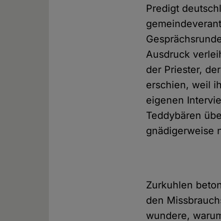
Predigt deutsch
gemeindeverantw
Gesprächsrunde 
Ausdruck verle
der Priester, d
erschien, weil i
eigenen Interv
Teddybären übe
gnädigerweise ni
Zurkuhlen betont
den Missbrauchs
wundere, warum 