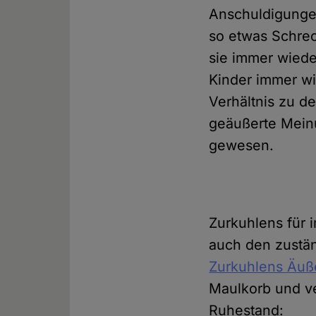
Anschuldigungen
so etwas Schre
sie immer wieder
Kinder immer wie
Verhältnis zu d
geäußerte Meinun
gewesen.
Zurkuhlens für
auch den zustä
Zurkuhlens Äu
Maulkorb und ve
Ruhestand: