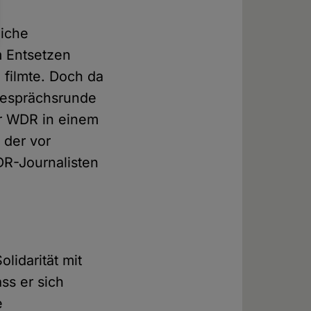
liche
m Entsetzen
filmte. Doch da
 Gesprächsrunde
der WDR in einem
 der vor
DR-Journalisten
lidarität mit
ss er sich
e