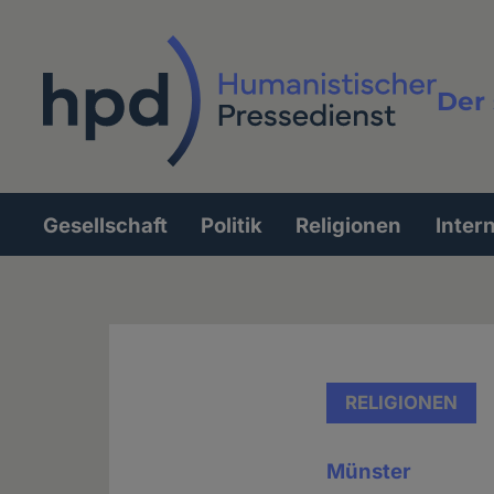
Direkt
zum
Inhalt
Der 
Vollt
Gesellschaft
Politik
Religionen
Inter
Hauptnavigation
RELIGIONEN
Münster