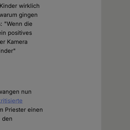
inder wirklich
 warum gingen
us: "Wenn die
in positives
der Kamera
inder"
zwangen nun
itisierte
m Priester einen
n den