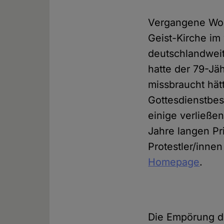
Vergangene Woch
Geist-Kirche im
deutschlandweit
hatte der 79-Jäh
missbraucht hät
Gottesdienstbes
einige verließe
Jahre langen Pr
Protestler/inne
Homepage
.
Die Empörung de