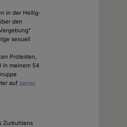
n in der Heilig-
 über den
"Vergebung"
rige sexuell
ken Protesten,
al in meinem 54
 Gruppe
äter auf
seiner
s Zurkuhlens