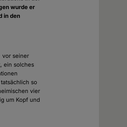
gen wurde er
 in den
 vor seiner
, ein solches
ationen
tatsächlich so
 heimischen vier
tig um Kopf und