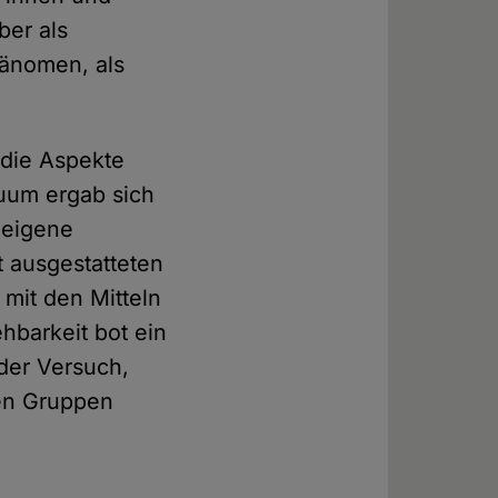
ber als
hänomen, als
f die Aspekte
duum ergab sich
 eigene
t ausgestatteten
 mit den Mitteln
hbarkeit bot ein
 der Versuch,
hen Gruppen