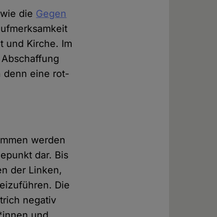
 wie die
Gegen
Aufmerksamkeit
t und Kirche. Im
e Abschaffung
 denn eine rot-
enommen werden
depunkt dar. Bis
en der Linken,
beizuführen. Die
trich negativ
r*innen und