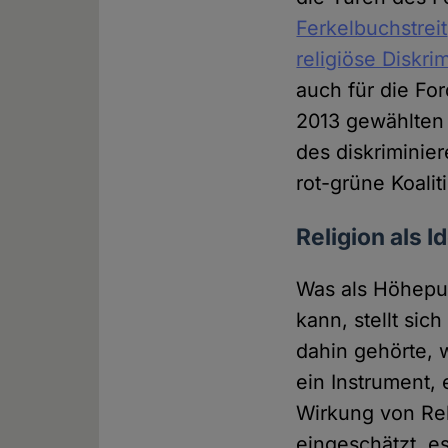
Ferkelbuchstreit
religiöse Diskri
auch für die Fo
2013 gewählten 
des diskriminie
rot-grüne Koali
Religion als I
Was als Höhepun
kann, stellt sic
dahin gehörte, 
ein Instrument, 
Wirkung von Reli
eingeschätzt, es