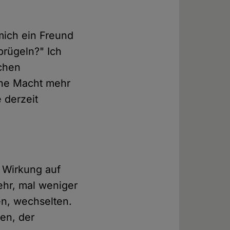
 mich ein Freund
prügeln?" Ich
rchen
che Macht mehr
e derzeit
n Wirkung auf
ehr, mal weniger
en, wechselten.
en, der