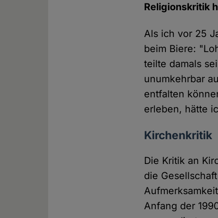
Religionskritik 
Als ich vor 25 J
beim Biere: "Lo
teilte damals se
unumkehrbar auf
entfalten können
erleben, hätte i
Kirchenkritik
Die Kritik an Ki
die Gesellschaf
Aufmerksamkeit,
Anfang der 1990