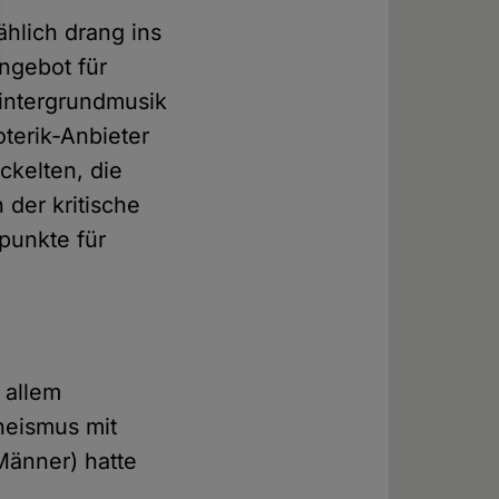
ählich drang ins
Angebot für
Hintergrundmusik
terik-Anbieter
ckelten, die
 der kritische
punkte für
 allem
theismus mit
Männer) hatte