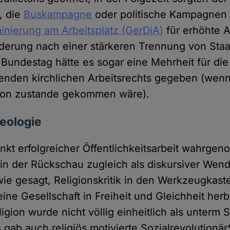
, die
Buskampagne
oder politische Kampagnen
minierung am Arbeitsplatz (GerDiA)
für erhöhte 
rderung nach einer stärkeren Trennung von Staa
Bundestag hätte es sogar eine Mehrheit für di
renden kirchlichen Arbeitsrechts gegeben (wenn
tion zustande gekommen wäre).
deologie
kt erfolgreicher Öffentlichkeitsarbeit wahrg
h in der Rückschau zugleich als diskursiver Wen
wie gesagt, Religionskritik in den Werkzeugkast
eine Gesellschaft in Freiheit und Gleichheit her
gion wurde nicht völlig einheitlich als unterm S
 gab auch religiös motivierte Sozialrevolutionä