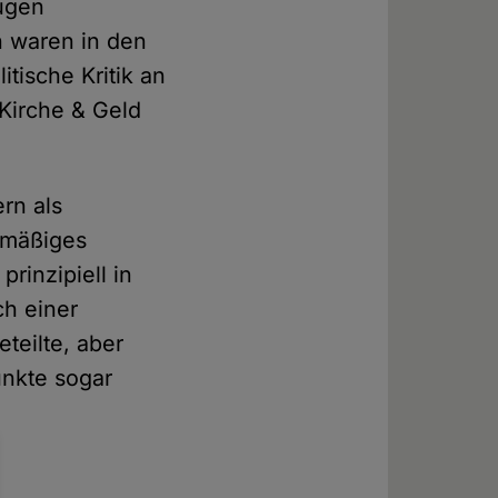
Eugen
n waren in den
tische Kritik an
Kirche & Geld
ern als
 mäßiges
rinzipiell in
ch einer
teilte, aber
unkte sogar