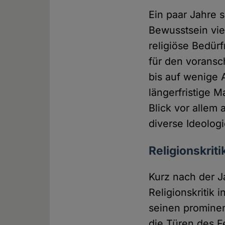
Ein paar Jahre s
Bewusstsein vie
religiöse Bedür
für den voransc
bis auf wenige 
längerfristige M
Blick vor allem
diverse Ideolog
Religionskriti
Kurz nach der 
Religionskritik
seinen prominen
die Türen des Fe