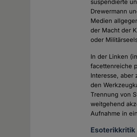
suspendierte un
Drewermann und 
Medien allgegen
der Macht der K
oder Militärseel
In der Linken (i
facettenreiche 
Interesse, aber 
den Werkzeugkas
Trennung von St
weitgehend akze
Aufnahme in ei
Esoterikkritik