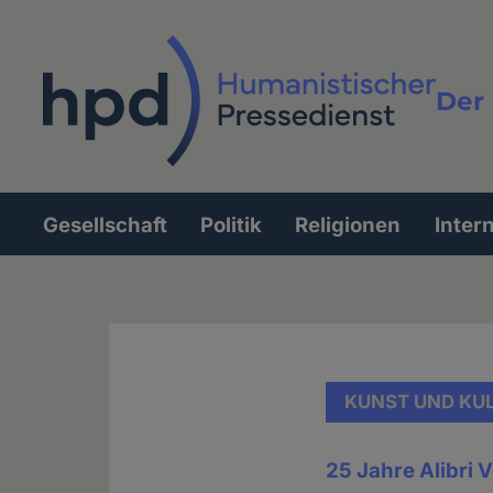
Direkt
zum
Inhalt
Der 
Vollt
Gesellschaft
Politik
Religionen
Inter
Hauptnavigation
KUNST UND KU
25 Jahre Alibri 