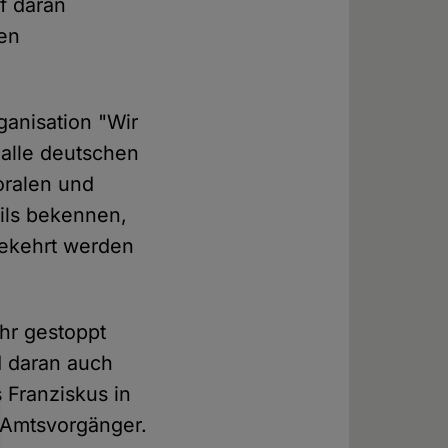
f daran
den
ganisation "Wir
 alle deutschen
oralen und
ils bekennen,
gekehrt werden
ehr gestoppt
d daran auch
s Franziskus in
n Amtsvorgänger.