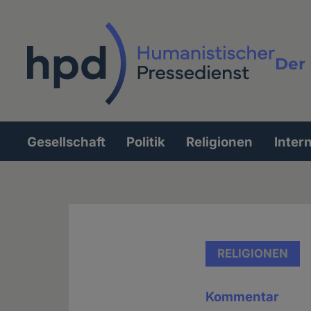
Direkt
zum
Inhalt
Der 
Vollt
Gesellschaft
Politik
Religionen
Inter
Hauptnavigation
RELIGIONEN
Kommentar