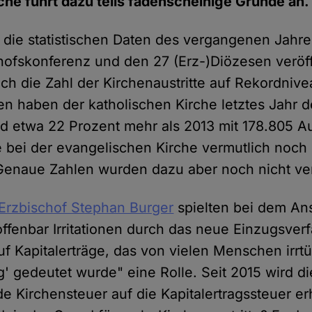
che führt dazu teils fadenscheinige Gründe an.
die statistischen Daten des vergangenen Jahre
ofskonferenz und den 27 (Erz-)Diözesen veröffe
ch die Zahl der Kirchenaustritte auf Rekordnive
n haben der katholischen Kirche letztes Jahr 
nd etwa 22 Prozent mehr als 2013 mit 178.805 Aus
e bei der evangelischen Kirche vermutlich noch 
 Genaue Zahlen wurden dazu aber noch nicht ver
 Erzbischof Stephan Burger
spielten bei dem Ans
offenbar Irritationen durch das neue Einzugsver
uf Kapitalerträge, das von vielen Menschen irrtü
' gedeutet wurde" eine Rolle. Seit 2015 wird die
 Kirchensteuer auf die Kapitalertragssteuer erh