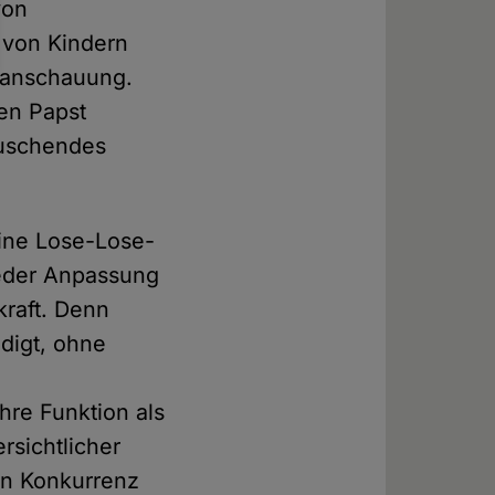
von
 von Kindern
ltanschauung.
nen Papst
täuschendes
eine Lose-Lose-
jeder Anpassung
kraft. Denn
edigt, ohne
hre Funktion als
rsichtlicher
 in Konkurrenz