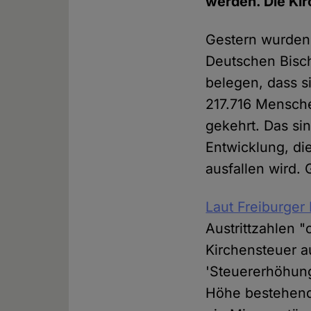
werden. Die Kir
Gestern wurden 
Deutschen Bisch
belegen, dass si
217.716 Mensche
gekehrt. Das si
Entwicklung, di
ausfallen wird.
Laut Freiburger
Austrittzahlen "
Kirchensteuer a
'Steuererhöhung
Höhe bestehende