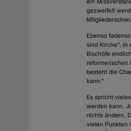
ein Missverstän
gezweifelt werd
Mitgliederschwu
Ebenso fadensch
sind Kirche". In
Bischöfe endlic
reformerischen 
besteht die Cha
kann."
Es spricht viele
werden kann. Jo
nichts ändern. D
vielen Punkten w