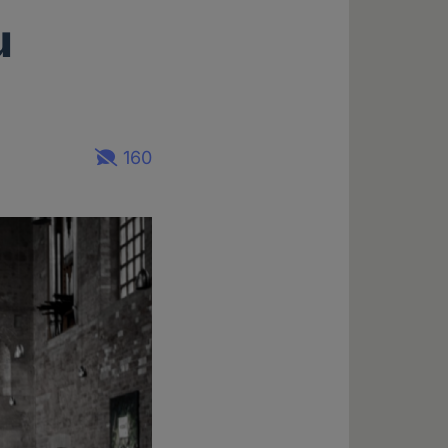
u
160