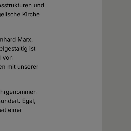
nsstrukturen und
elische Kirche
inhard Marx,
elgestaltig ist
l von
en mit unserer
 wahrgenommen
hundert. Egal,
it einer