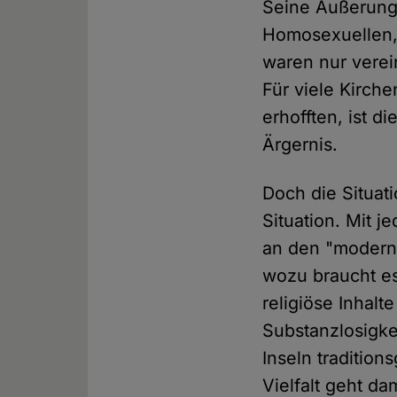
Seine Äußerunge
Homosexuellen,
waren nur verei
Für viele Kirch
erhofften, ist 
Ärgernis.
Doch die Situati
Situation. Mit 
an den "moderne
wozu braucht es 
religiöse Inhal
Substanzlosigke
Inseln traditio
Vielfalt geht da