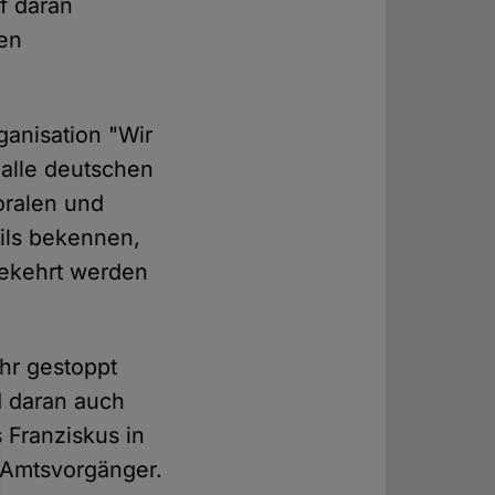
f daran
den
ganisation "Wir
 alle deutschen
oralen und
ils bekennen,
gekehrt werden
ehr gestoppt
d daran auch
s Franziskus in
n Amtsvorgänger.