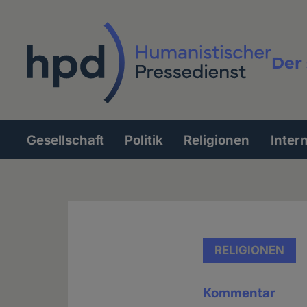
Direkt
zum
Inhalt
Der 
Vollt
Gesellschaft
Politik
Religionen
Inter
Hauptnavigation
RELIGIONEN
Kommentar