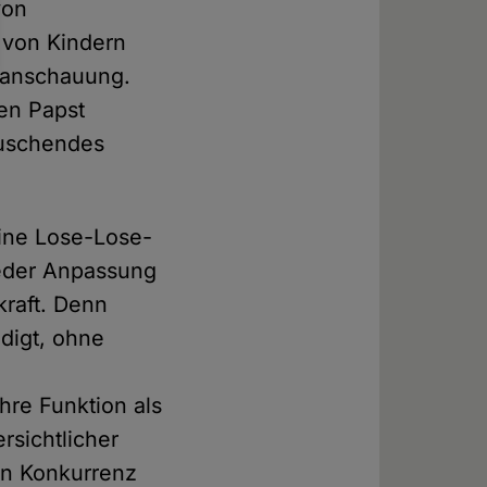
von
 von Kindern
ltanschauung.
nen Papst
täuschendes
eine Lose-Lose-
jeder Anpassung
kraft. Denn
edigt, ohne
hre Funktion als
rsichtlicher
 in Konkurrenz