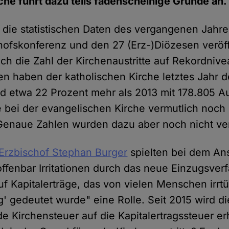
che führt dazu teils fadenscheinige Gründe an.
die statistischen Daten des vergangenen Jahre
ofskonferenz und den 27 (Erz-)Diözesen veröffe
ch die Zahl der Kirchenaustritte auf Rekordnive
n haben der katholischen Kirche letztes Jahr 
nd etwa 22 Prozent mehr als 2013 mit 178.805 Aus
e bei der evangelischen Kirche vermutlich noch 
 Genaue Zahlen wurden dazu aber noch nicht ver
 Erzbischof Stephan Burger
spielten bei dem Ans
offenbar Irritationen durch das neue Einzugsver
uf Kapitalerträge, das von vielen Menschen irrtü
' gedeutet wurde" eine Rolle. Seit 2015 wird die
 Kirchensteuer auf die Kapitalertragssteuer erh