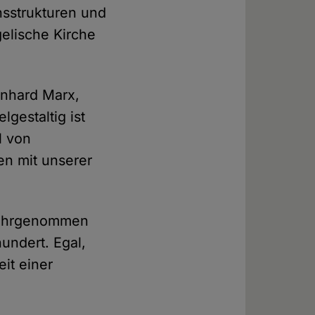
nsstrukturen und
elische Kirche
inhard Marx,
elgestaltig ist
l von
en mit unserer
 wahrgenommen
hundert. Egal,
it einer