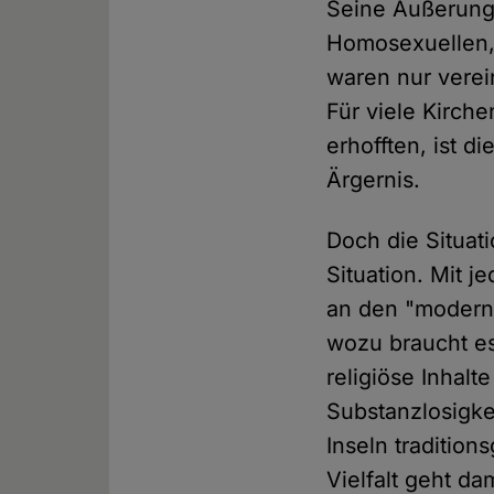
Seine Äußerunge
Homosexuellen,
waren nur verei
Für viele Kirch
erhofften, ist 
Ärgernis.
Doch die Situati
Situation. Mit 
an den "moderne
wozu braucht es 
religiöse Inhal
Substanzlosigke
Inseln traditio
Vielfalt geht da