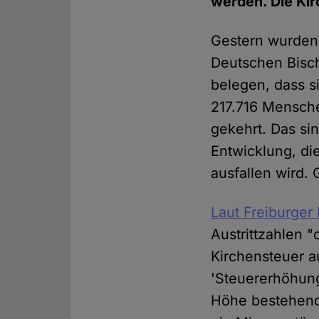
werden. Die Kir
Gestern wurden 
Deutschen Bisch
belegen, dass si
217.716 Mensche
gekehrt. Das si
Entwicklung, di
ausfallen wird.
Laut Freiburger
Austrittzahlen "
Kirchensteuer a
'Steuererhöhung
Höhe bestehende