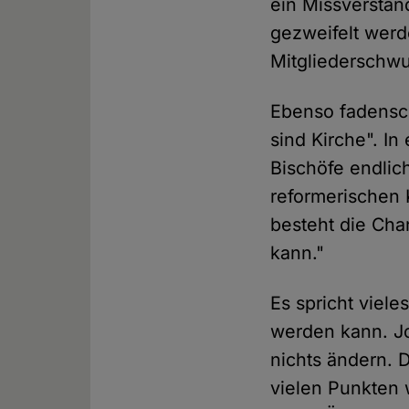
ein Missverstän
gezweifelt werd
Mitgliederschwu
Ebenso fadensch
sind Kirche". In
Bischöfe endlic
reformerischen 
besteht die Cha
kann."
Es spricht viele
werden kann. Jo
nichts ändern. D
vielen Punkten w