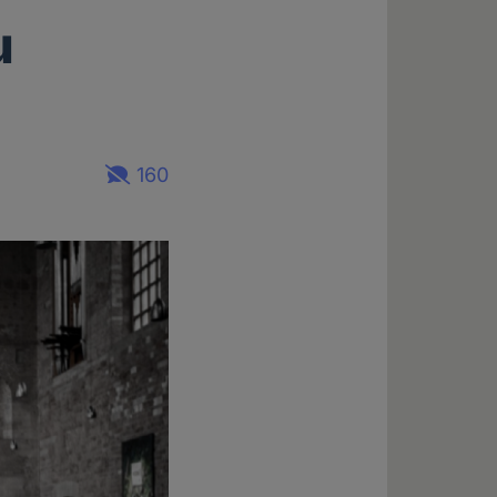
u
160