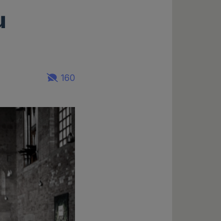
u
160