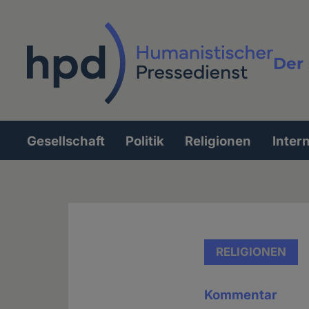
Direkt
zum
Inhalt
Der 
Vollt
Gesellschaft
Politik
Religionen
Inter
Hauptnavigation
RELIGIONEN
Kommentar