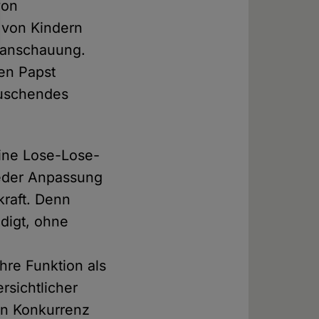
von
 von Kindern
ltanschauung.
nen Papst
täuschendes
eine Lose-Lose-
jeder Anpassung
kraft. Denn
edigt, ohne
hre Funktion als
rsichtlicher
 in Konkurrenz