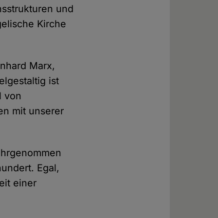
nsstrukturen und
elische Kirche
inhard Marx,
elgestaltig ist
l von
en mit unserer
 wahrgenommen
hundert. Egal,
it einer