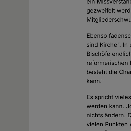
ein Missverstän
gezweifelt werd
Mitgliederschwu
Ebenso fadensch
sind Kirche". In
Bischöfe endlic
reformerischen 
besteht die Cha
kann."
Es spricht viele
werden kann. Jo
nichts ändern. D
vielen Punkten w