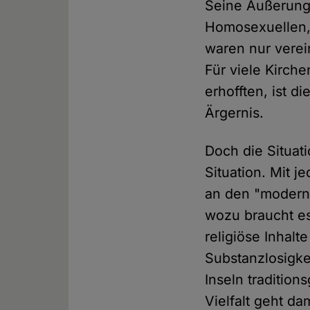
Seine Äußerunge
Homosexuellen,
waren nur verei
Für viele Kirch
erhofften, ist 
Ärgernis.
Doch die Situati
Situation. Mit 
an den "moderne
wozu braucht es 
religiöse Inhal
Substanzlosigke
Inseln traditio
Vielfalt geht da