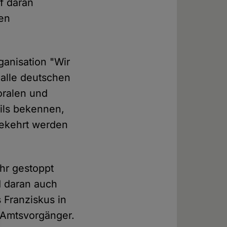
f daran
den
ganisation "Wir
 alle deutschen
oralen und
ils bekennen,
gekehrt werden
ehr gestoppt
d daran auch
s Franziskus in
n Amtsvorgänger.