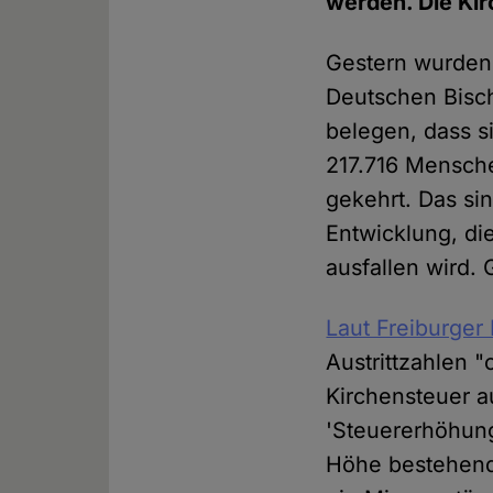
werden. Die Kir
Gestern wurden 
Deutschen Bisch
belegen, dass si
217.716 Mensche
gekehrt. Das si
Entwicklung, di
ausfallen wird.
Laut Freiburger
Austrittzahlen "
Kirchensteuer a
'Steuererhöhung
Höhe bestehende