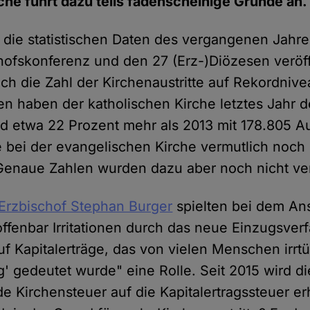
che führt dazu teils fadenscheinige Gründe an.
die statistischen Daten des vergangenen Jahre
ofskonferenz und den 27 (Erz-)Diözesen veröffe
ch die Zahl der Kirchenaustritte auf Rekordnive
n haben der katholischen Kirche letztes Jahr 
nd etwa 22 Prozent mehr als 2013 mit 178.805 Aus
e bei der evangelischen Kirche vermutlich noch 
 Genaue Zahlen wurden dazu aber noch nicht ver
 Erzbischof Stephan Burger
spielten bei dem Ans
offenbar Irritationen durch das neue Einzugsver
uf Kapitalerträge, das von vielen Menschen irrtü
' gedeutet wurde" eine Rolle. Seit 2015 wird die
 Kirchensteuer auf die Kapitalertragssteuer erh