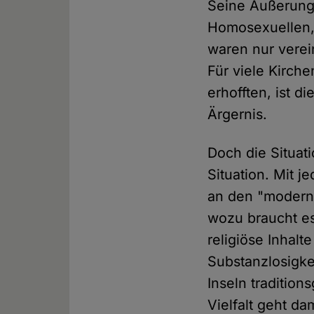
Seine Äußerunge
Homosexuellen,
waren nur verei
Für viele Kirch
erhofften, ist 
Ärgernis.
Doch die Situati
Situation. Mit 
an den "moderne
wozu braucht es 
religiöse Inhal
Substanzlosigke
Inseln traditio
Vielfalt geht da