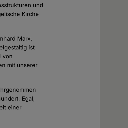
nsstrukturen und
elische Kirche
inhard Marx,
elgestaltig ist
l von
en mit unserer
 wahrgenommen
hundert. Egal,
it einer