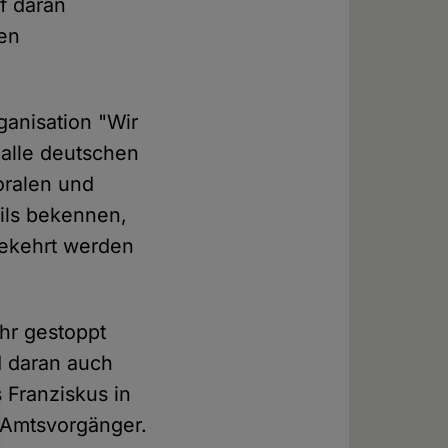
f daran
den
ganisation "Wir
 alle deutschen
oralen und
ils bekennen,
gekehrt werden
ehr gestoppt
d daran auch
s Franziskus in
n Amtsvorgänger.