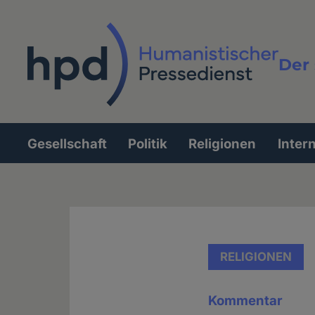
Direkt
zum
Inhalt
Der 
Vollt
Gesellschaft
Politik
Religionen
Inter
Hauptnavigation
RELIGIONEN
Kommentar