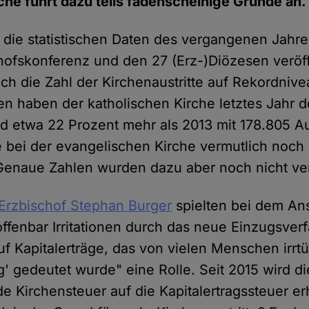
che führt dazu teils fadenscheinige Gründe an.
die statistischen Daten des vergangenen Jahre
ofskonferenz und den 27 (Erz-)Diözesen veröffe
ch die Zahl der Kirchenaustritte auf Rekordnive
n haben der katholischen Kirche letztes Jahr 
nd etwa 22 Prozent mehr als 2013 mit 178.805 Aus
e bei der evangelischen Kirche vermutlich noch 
 Genaue Zahlen wurden dazu aber noch nicht ver
 Erzbischof Stephan Burger
spielten bei dem Ans
offenbar Irritationen durch das neue Einzugsver
uf Kapitalerträge, das von vielen Menschen irrtü
' gedeutet wurde" eine Rolle. Seit 2015 wird die
 Kirchensteuer auf die Kapitalertragssteuer erh