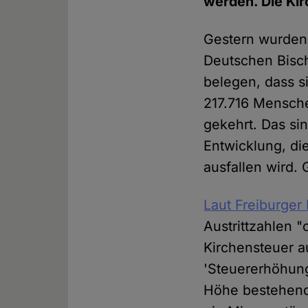
werden. Die Kir
Gestern wurden 
Deutschen Bisch
belegen, dass si
217.716 Mensche
gekehrt. Das si
Entwicklung, di
ausfallen wird.
Laut Freiburger
Austrittzahlen "
Kirchensteuer a
'Steuererhöhung
Höhe bestehende