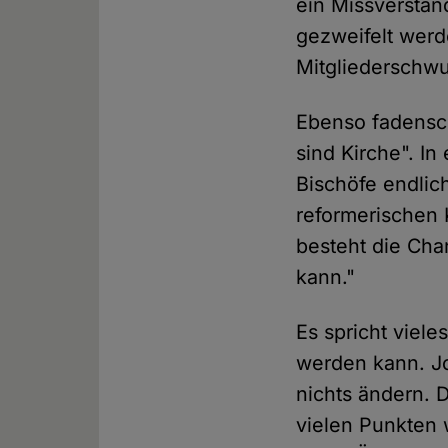
ein Missverstän
gezweifelt werd
Mitgliederschwu
Ebenso fadensch
sind Kirche". In
Bischöfe endlic
reformerischen 
besteht die Cha
kann."
Es spricht viele
werden kann. Jo
nichts ändern. D
vielen Punkten w