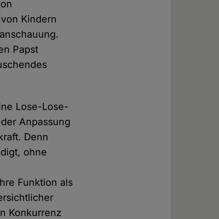
von
 von Kindern
ltanschauung.
nen Papst
täuschendes
eine Lose-Lose-
jeder Anpassung
kraft. Denn
edigt, ohne
hre Funktion als
rsichtlicher
 in Konkurrenz