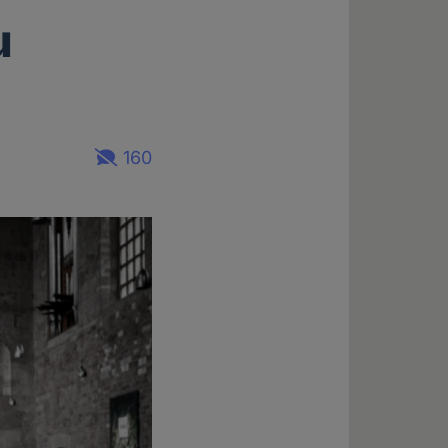
u
160