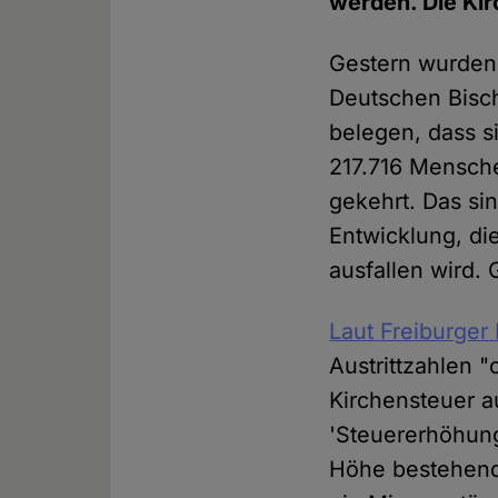
werden. Die Kir
Gestern wurden 
Deutschen Bisch
belegen, dass si
217.716 Mensche
gekehrt. Das si
Entwicklung, di
ausfallen wird.
Laut Freiburger
Austrittzahlen "
Kirchensteuer a
'Steuererhöhung
Höhe bestehende