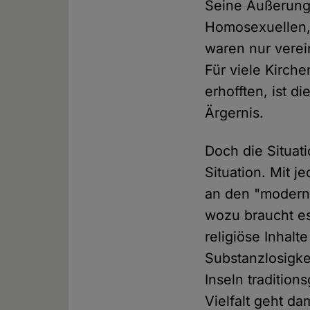
Seine Äußerunge
Homosexuellen,
waren nur verei
Für viele Kirch
erhofften, ist 
Ärgernis.
Doch die Situati
Situation. Mit 
an den "moderne
wozu braucht es 
religiöse Inhal
Substanzlosigke
Inseln traditio
Vielfalt geht da