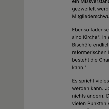
ein Missverstän
gezweifelt werd
Mitgliederschwu
Ebenso fadensch
sind Kirche". In
Bischöfe endlic
reformerischen 
besteht die Cha
kann."
Es spricht viele
werden kann. Jo
nichts ändern. D
vielen Punkten w