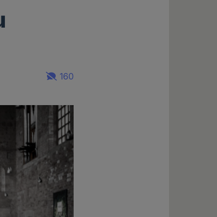
u
160