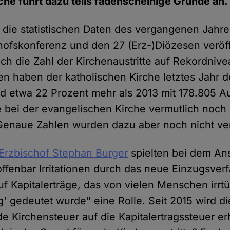
che führt dazu teils fadenscheinige Gründe an.
die statistischen Daten des vergangenen Jahre
ofskonferenz und den 27 (Erz-)Diözesen veröffe
ch die Zahl der Kirchenaustritte auf Rekordnive
n haben der katholischen Kirche letztes Jahr 
nd etwa 22 Prozent mehr als 2013 mit 178.805 Aus
e bei der evangelischen Kirche vermutlich noch 
 Genaue Zahlen wurden dazu aber noch nicht ver
 Erzbischof Stephan Burger
spielten bei dem Ans
offenbar Irritationen durch das neue Einzugsver
uf Kapitalerträge, das von vielen Menschen irrtü
' gedeutet wurde" eine Rolle. Seit 2015 wird die
 Kirchensteuer auf die Kapitalertragssteuer erh