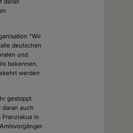
f daran
den
ganisation "Wir
 alle deutschen
oralen und
ils bekennen,
gekehrt werden
ehr gestoppt
d daran auch
s Franziskus in
n Amtsvorgänger.