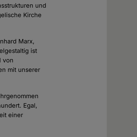
nsstrukturen und
elische Kirche
inhard Marx,
elgestaltig ist
l von
en mit unserer
 wahrgenommen
hundert. Egal,
it einer