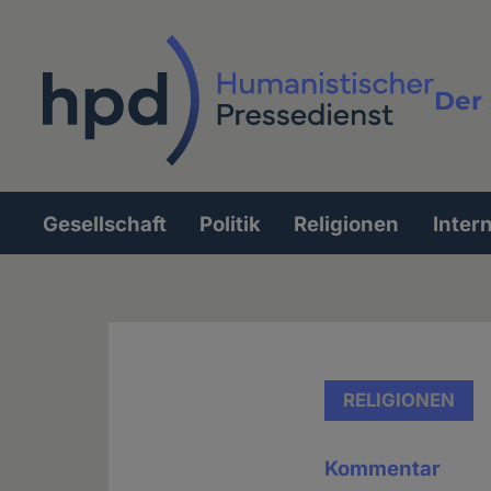
Direkt
zum
Inhalt
Der 
Vollt
Gesellschaft
Politik
Religionen
Inter
Hauptnavigation
RELIGIONEN
Kommentar