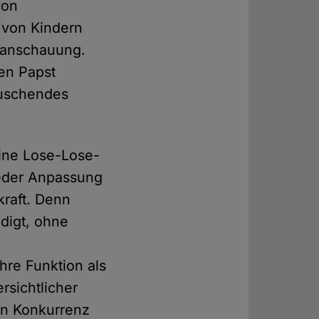
von
 von Kindern
ltanschauung.
nen Papst
täuschendes
eine Lose-Lose-
jeder Anpassung
kraft. Denn
edigt, ohne
hre Funktion als
rsichtlicher
 in Konkurrenz