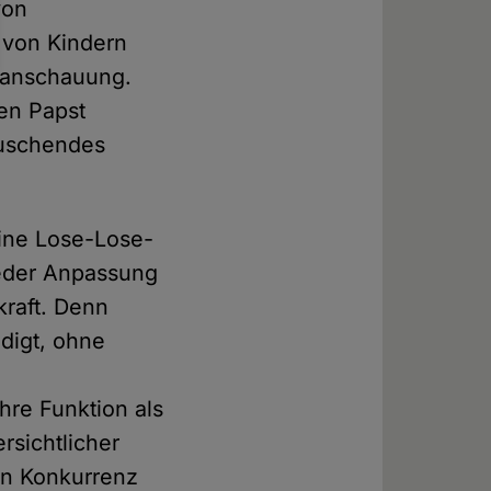
von
 von Kindern
ltanschauung.
nen Papst
täuschendes
eine Lose-Lose-
jeder Anpassung
kraft. Denn
edigt, ohne
hre Funktion als
rsichtlicher
 in Konkurrenz