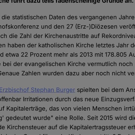
che führt dazu teils fadenscheinige Gründe an.
die statistischen Daten des vergangenen Jahre
ofskonferenz und den 27 (Erz-)Diözesen veröffe
ch die Zahl der Kirchenaustritte auf Rekordnive
n haben der katholischen Kirche letztes Jahr 
nd etwa 22 Prozent mehr als 2013 mit 178.805 Aus
e bei der evangelischen Kirche vermutlich noch 
 Genaue Zahlen wurden dazu aber noch nicht ver
 Erzbischof Stephan Burger
spielten bei dem Ans
offenbar Irritationen durch das neue Einzugsver
uf Kapitalerträge, das von vielen Menschen irrtü
' gedeutet wurde" eine Rolle. Seit 2015 wird die
 Kirchensteuer auf die Kapitalertragssteuer erh