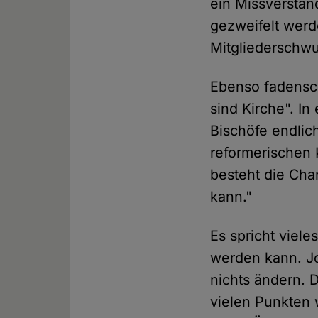
ein Missverstän
gezweifelt werd
Mitgliederschwu
Ebenso fadensch
sind Kirche". In
Bischöfe endlic
reformerischen 
besteht die Cha
kann."
Es spricht viele
werden kann. Jo
nichts ändern. D
vielen Punkten w