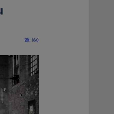
u
160