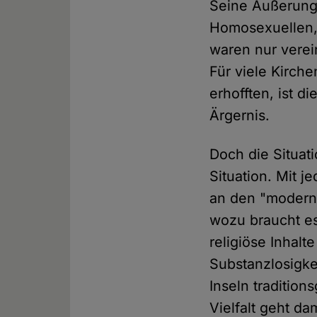
Seine Äußerunge
Homosexuellen,
waren nur verei
Für viele Kirch
erhofften, ist 
Ärgernis.
Doch die Situati
Situation. Mit 
an den "moderne
wozu braucht es 
religiöse Inhal
Substanzlosigke
Inseln traditio
Vielfalt geht da