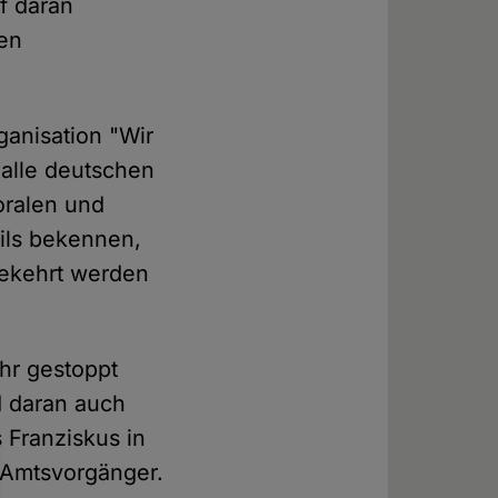
f daran
den
ganisation "Wir
 alle deutschen
oralen und
ils bekennen,
gekehrt werden
ehr gestoppt
d daran auch
s Franziskus in
n Amtsvorgänger.