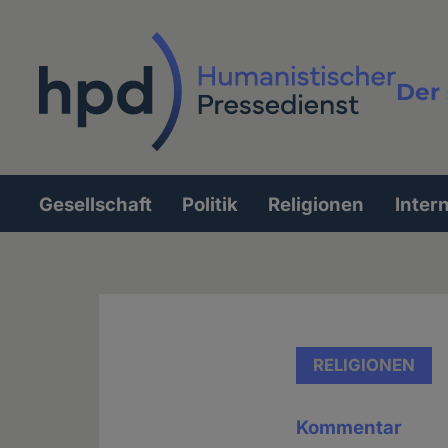
Direkt
zum
Inhalt
Der 
Vollt
Gesellschaft
Politik
Religionen
Inter
Hauptnavigation
RELIGIONEN
Kommentar