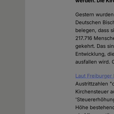
werden. Die Kir
Gestern wurden 
Deutschen Bisch
belegen, dass si
217.716 Mensche
gekehrt. Das si
Entwicklung, di
ausfallen wird.
Laut Freiburger
Austrittzahlen "
Kirchensteuer a
'Steuererhöhung
Höhe bestehende