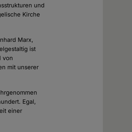
nsstrukturen und
elische Kirche
inhard Marx,
elgestaltig ist
l von
en mit unserer
 wahrgenommen
hundert. Egal,
it einer